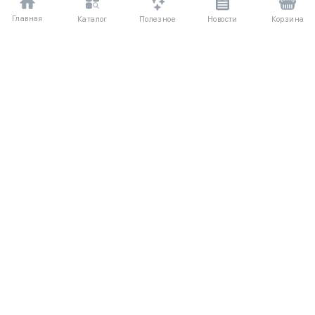
Главная
Полезное
Каталог
Новости
Корзина
ДЛЯ ПОКУПАТЕЛЕЙ
О компании
Частые вопросы
Соглашение
Способы оплаты
Агентский договор
Доставка
Отзывы
Обмен и возврат
КАТАЛОГ
КОНТАКТЫ
Женское
+7 (916) 504-55-88
Мужское
Написать нам