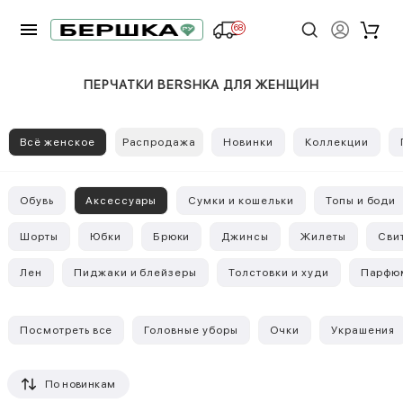
68
ПЕРЧАТКИ BERSHKA ДЛЯ ЖЕНЩИН
Всё женское
Распродажа
Новинки
Коллекции
Обувь
Аксессуары
Сумки и кошельки
Топы и боди
Шорты
Юбки
Брюки
Джинсы
Жилеты
Сви
Лен
Пиджаки и блейзеры
Толстовки и худи
Парфю
Посмотреть все
Головные уборы
Очки
Украшения
По новинкам