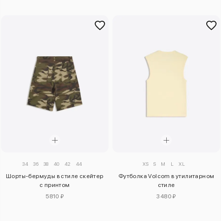
34
36
38
40
42
44
XS
S
M
L
XL
Шорты-бермуды в стиле скейтер
Футболка Volcom в утилитарном
с принтом
стиле
5810 ₽
3480 ₽