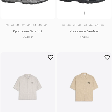
39
40
41
42
43
44
45
46
39
40
41
42
43
44
45
46
Кроссовки Barefoot
Кроссовки Barefoot
7740 ₽
7740 ₽