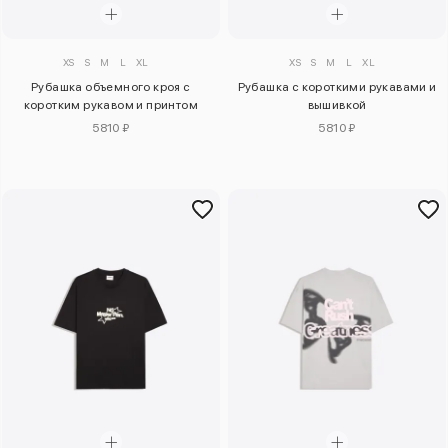
XS
S
M
L
XL
XS
S
M
L
XL
Рубашка объемного кроя с
Рубашка с короткими рукавами и
коротким рукавом и принтом
вышивкой
5810 ₽
5810 ₽