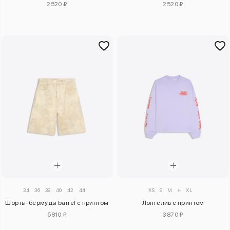
2520 ₽
2520 ₽
34
36
38
40
42
44
XS
S
M
L
XL
Шорты-бермуды barrel с принтом
Лонгслив с принтом
5810 ₽
3870 ₽