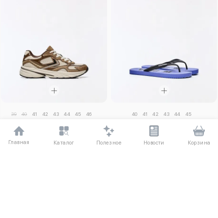
39
40
41
42
43
44
45
46
40
41
42
43
44
45
Кроссовки с контрастными
Шлепанцы volcom
вставками
5810 ₽
Главная
Полезное
Каталог
Новости
Корзина
5810 ₽