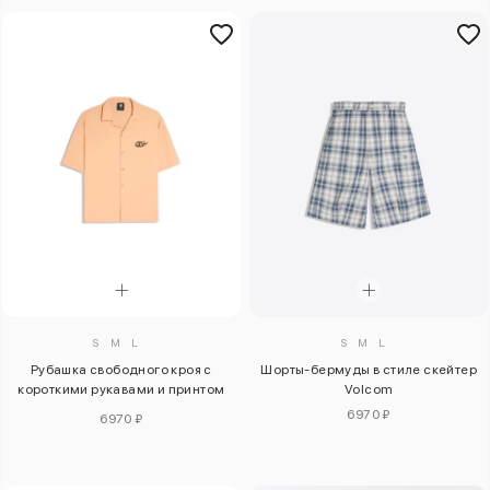
S
M
L
S
M
L
Рубашка свободного кроя с
Шорты-бермуды в стиле скейтер
короткими рукавами и принтом
Volcom
Volcom
6970 ₽
6970 ₽