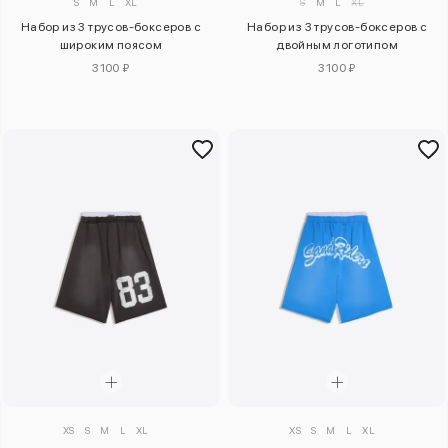
S
M
L
XL
S
M
L
XL
Набор из 3 трусов-боксеров с
Набор из 3 трусов-боксеров с
широким поясом
двойным логотипом
3100 ₽
3100 ₽
XS
S
M
L
XL
XS
S
M
L
XL