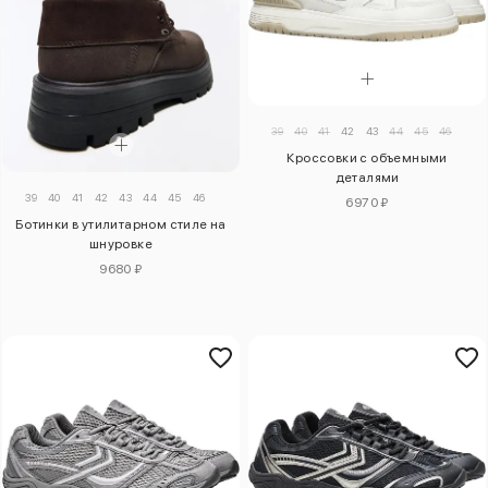
39
40
41
42
43
44
45
46
Кроссовки с объемными
деталями
39
40
41
42
43
44
45
46
6970 ₽
Ботинки в утилитарном стиле на
шнуровке
9680 ₽