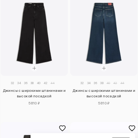
32
34
36
38
40
42
44
32
34
36
38
40
42
44
Джинсы с широкими штанинами и
Джинсы с широкими штанинами и
высокой посадкой
высокой посадкой
5810 ₽
5810 ₽