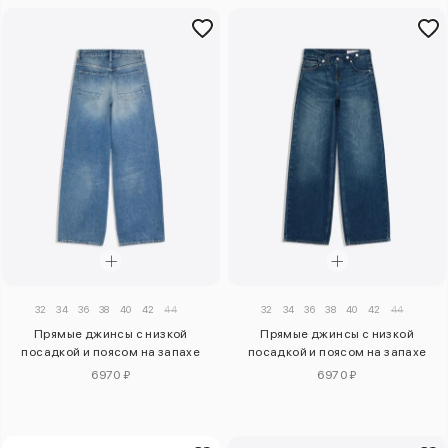
32
34
36
38
40
42
44
32
34
36
38
40
42
44
Прямые джинсы с низкой
Прямые джинсы с низкой
посадкой и поясом на запахе
посадкой и поясом на запахе
6970 ₽
6970 ₽