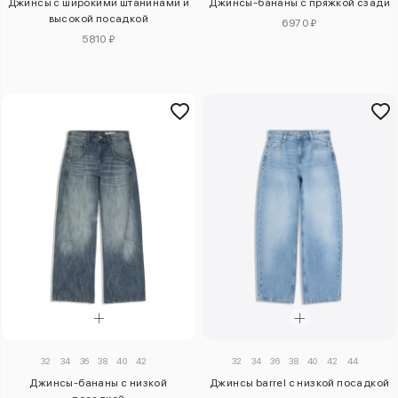
Джинсы с широкими штанинами и
Джинсы-бананы с пряжкой сзади
высокой посадкой
6970 ₽
5810 ₽
32
34
36
38
40
42
32
34
36
38
40
42
44
Джинсы-бананы с низкой
Джинсы barrel с низкой посадкой