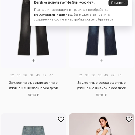
Bershka использует файлы «cookie».
Принять
Полная информация в правилах по обработке
персональных данных
. Вы можете запретить
сохранение cookie в настройках своего браузера
32
34
36
38
40
42
44
32
34
36
38
40
42
44
Зауженные расклешенные
Зауженные расклешенные
джинсы с низкой посадкой
джинсы с низкой посадкой
5810 ₽
5810 ₽