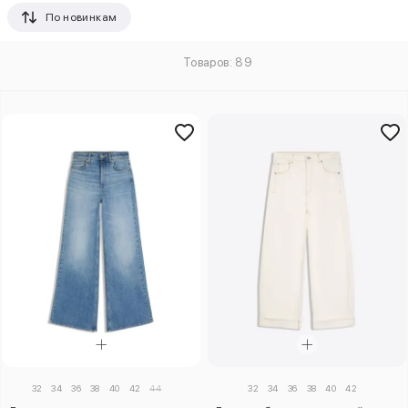
По новинкам
Товаров: 89
32
34
36
38
40
42
44
32
34
36
38
40
42