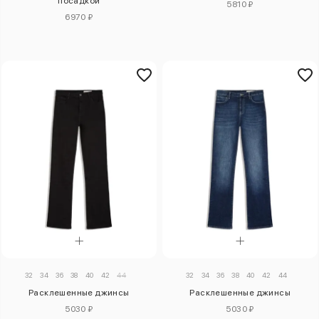
посадкой
5810 ₽
6970 ₽
32
34
36
38
40
42
44
32
34
36
38
40
42
44
Расклешенные джинсы
Расклешенные джинсы
5030 ₽
5030 ₽