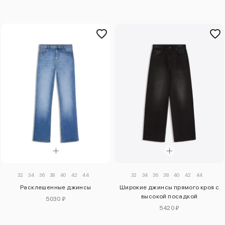
32
34
36
38
40
42
44
32
34
36
38
40
42
44
Расклешенные джинсы
Широкие джинсы прямого кроя с
высокой посадкой
5030 ₽
5420 ₽