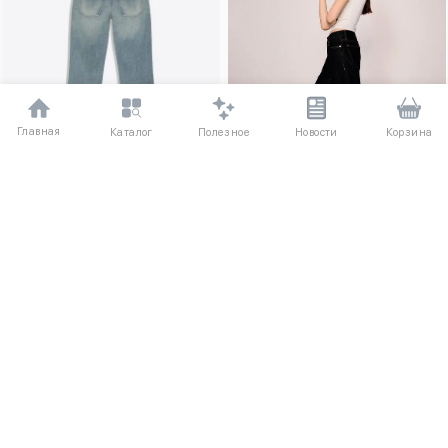
Главная
Полезное
Каталог
Новости
Корзина
–46%
32
34
36
38
40
42
44
32
34
36
38
40
42
44
Зауженные расклешенные
Джинсы прямого кроя с низкой
джинсы с низкой посадкой
посадкой
5810 ₽
2730 ₽
5030 ₽