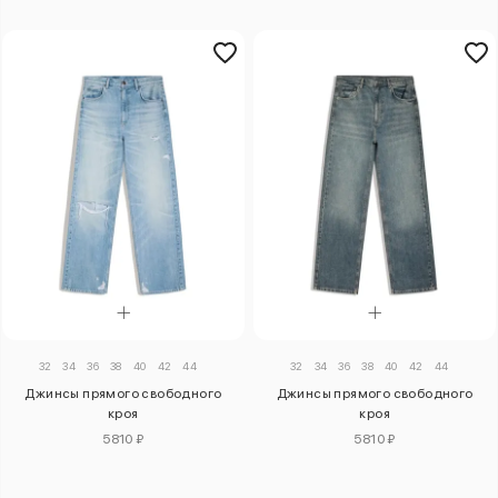
32
34
36
38
40
42
44
32
34
36
38
40
42
44
Джинсы прямого свободного
Джинсы прямого свободного
кроя
кроя
5810 ₽
5810 ₽