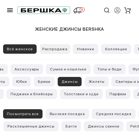
8
ЖЕНСКИЕ ДЖИНСЫ BERSHKA
Всё женское
Распродажа
Новинки
Коллекции
вь
Аксессуары
Сумки и кошельки
Топы и боди
Фу
ты
Юбки
Брюки
Джинсы
Жилеты
Свитеры и 
Пиджаки и блейзеры
Толстовки и худи
Парфюм
Посмотреть все
Высокая посадка
Средняя посадка
Расклешенные джинсы
Багги
Джинсы скинни
Peti