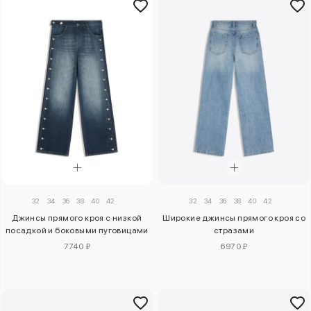
32
34
36
38
40
42
32
34
36
38
40
42
Джинсы прямого кроя с низкой
Широкие джинсы прямого кроя со
посадкой и боковыми пуговицами
стразами
7740 ₽
6970 ₽