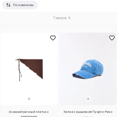
По новинкам
Товаров: 4
Асимметричный платок с
Кепка с вышивкой Пуэрто-Рико
завязками