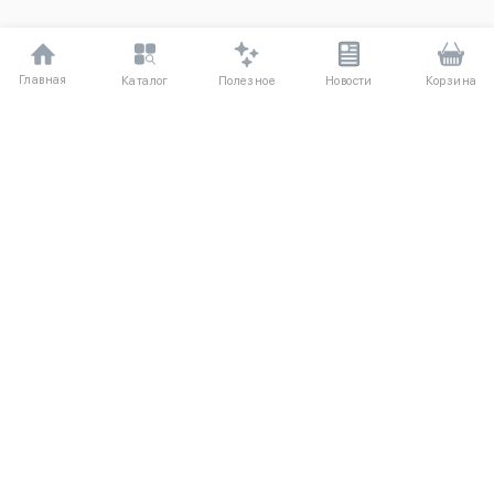
Главная
Полезное
Каталог
Новости
Корзина
ДЛЯ ПОКУПАТЕЛЕЙ
О компании
Частые вопросы
Соглашение
Способы оплаты
Агентский договор
Доставка
Отзывы
Обмен и возврат
КАТАЛОГ
КОНТАКТЫ