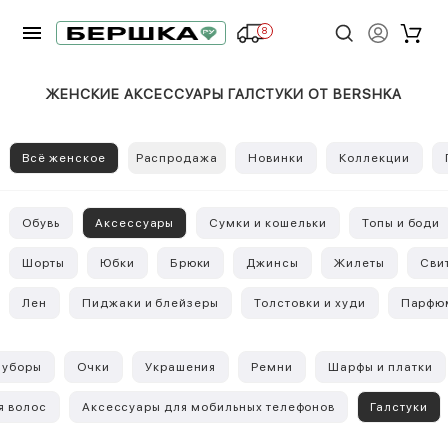
8
ЖЕНСКИЕ АКСЕССУАРЫ ГАЛСТУКИ ОТ BERSHKA
Всё женское
Распродажа
Новинки
Коллекции
Обувь
Аксессуары
Сумки и кошельки
Топы и боди
Шорты
Юбки
Брюки
Джинсы
Жилеты
Сви
Лен
Пиджаки и блейзеры
Толстовки и худи
Парфю
 уборы
Очки
Украшения
Ремни
Шарфы и платки
я волос
Аксессуары для мобильных телефонов
Галстуки