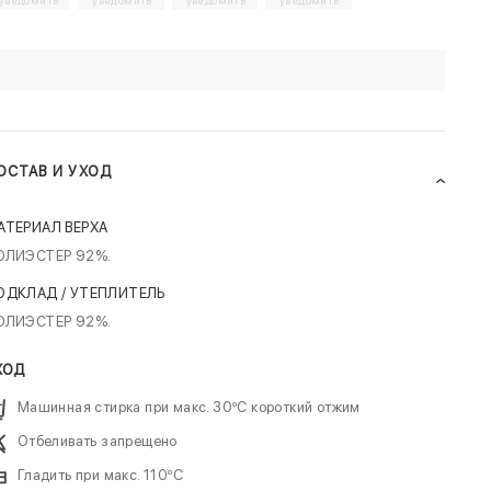
уведомить
уведомить
уведомить
уведомить
ОСТАВ И УХОД
АТЕРИАЛ ВЕРХА
ОЛИЭСТЕР 92%.
ОДКЛАД / УТЕПЛИТЕЛЬ
ОЛИЭСТЕР 92%.
ХОД
Машинная стирка при макс. 30ºC короткий отжим
Отбеливать запрещено
Гладить при макс. 110ºC