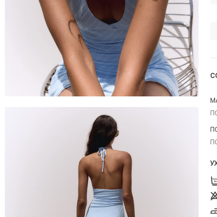
С
М
П
П
П
У