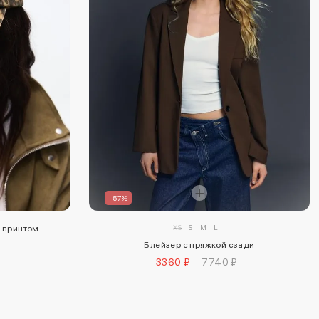
–57%
XS
S
M
L
 принтом
Блейзер с пряжкой сзади
3360 ₽
7740 ₽