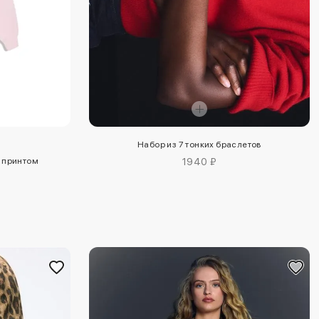
Набор из 7 тонких браслетов
с принтом
1940 ₽