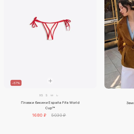
–67%
XS
S
M
L
Плавки бикини España Fifa World
Зам
Cup™
1680 ₽
5030 ₽