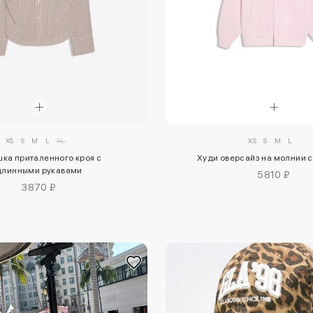
XS
S
M
L
XL
XS
S
M
L
ка приталенного кроя с
Худи оверсайз на молнии 
длинными рукавами
5810 ₽
3870 ₽