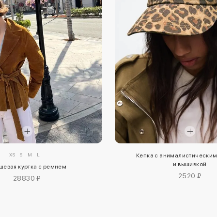
XS
S
M
L
Кепка с анималистическим
и вышивкой
шевая куртка с ремнем
2520 ₽
28830 ₽