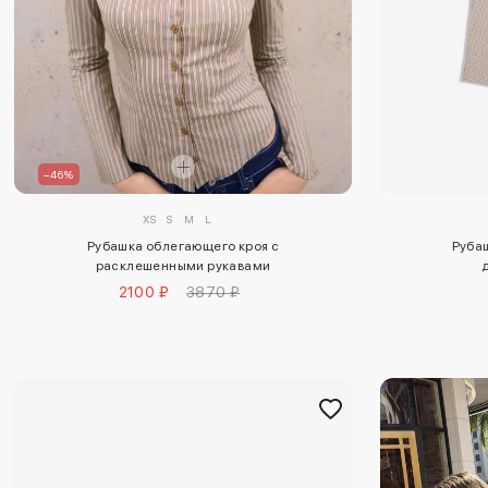
–46%
XS
S
M
L
Рубаш
Рубашка облегающего кроя с
расклешенными рукавами
2100 ₽
3870 ₽