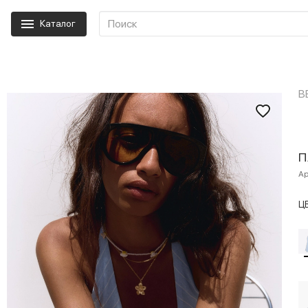
Каталог
B
П
Ар
Ц