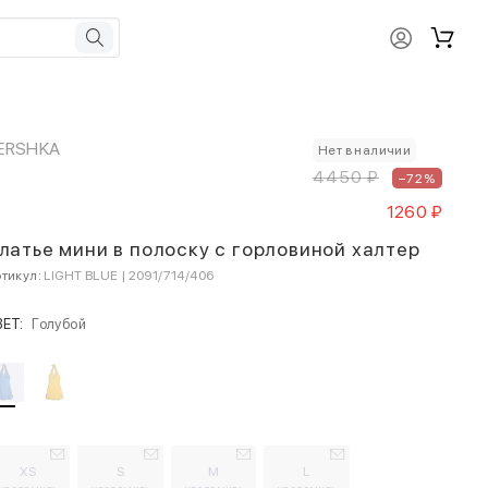
ERSHKA
Нет в наличии
4450 ₽
–72%
1260 ₽
латье мини в полоску с горловиной халтер
тикул:
LIGHT BLUE | 2091/714/406
ВЕТ:
Голубой
XS
S
M
L