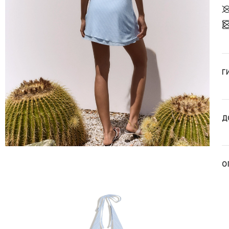
Г
Д
О