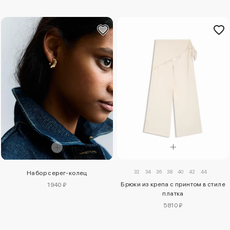
32
34
36
38
40
42
44
Набор серег-колец
Брюки из крепа с принтом в стиле
1940 ₽
платка
5810 ₽