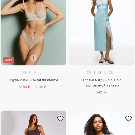
–60%
XS
S
M
L
XS
S
M
L
XL
Трусы с вышивкой плюмети
Платье миди из льна с
горловиной халтер
1260 ₽
3100 ₽
5420 ₽