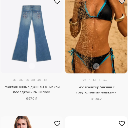
32
34
36
38
40
42
XS
S
M
L
XL
Расклешенные джинсы с низкой
Бюстгальтер бикини с
посадкой и вышивкой
треугольными чашками
6970 ₽
3100 ₽