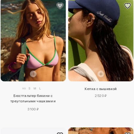
XS
S
M
L
Кепка с вышивкой
Бюстгальтер бикини с
2520 ₽
треугольными чашками и
контрастными деталями
3100 ₽