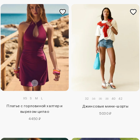
XS
S
M
L
32
34
36
38
40
42
Платье с горловиной халтер и
Джинсовые мини-шорты
вырезом ципао
5030 ₽
4450 ₽