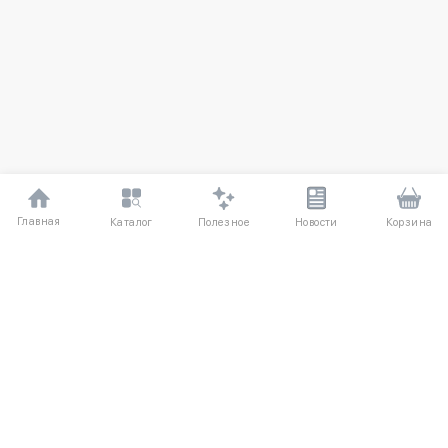
Главная
Полезное
Каталог
Новости
Корзина
ДЛЯ ПОКУПАТЕЛЕЙ
О компании
Частые вопросы
Соглашение
Способы оплаты