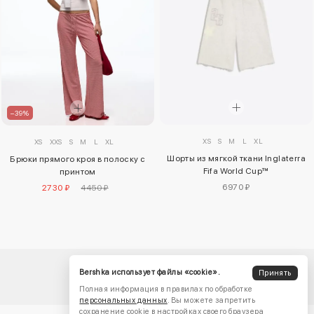
–39%
XS
S
M
L
XL
XS
XXS
S
M
L
XL
Шорты из мягкой ткани Inglaterra
Брюки прямого кроя в полоску с
Fifa World Cup™
принтом
6970 ₽
2730 ₽
4450 ₽
Bershka использует файлы «cookie».
Принять
Полная информация в правилах по обработке
персональных данных
. Вы можете запретить
сохранение cookie в настройках своего браузера