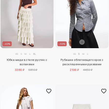
–43%
–53%
XS
S
M
L
XL
XS
S
M
L
Юбка миди в стиле рустик с
Рубашка облегающего кроя с
воланами
расклешенными рукавами
3360 ₽
5810 ₽
2100 ₽
4450 ₽