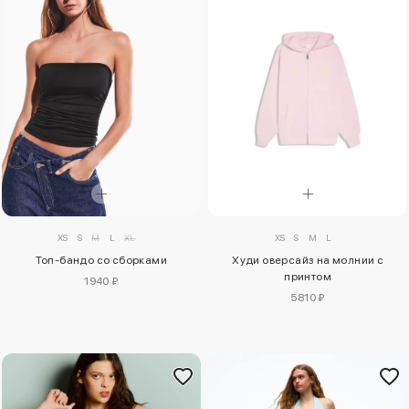
XS
S
M
L
XS
S
M
L
XL
Худи оверсайз на молнии с
Топ-бандо со сборками
принтом
1940 ₽
5810 ₽