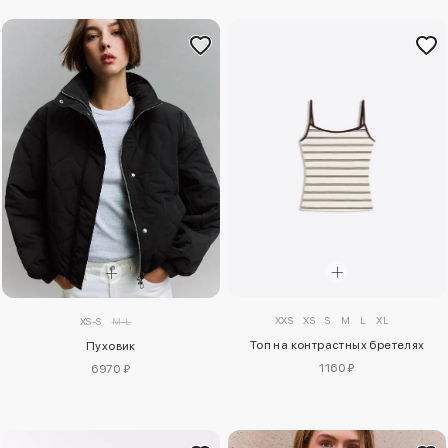
XXS
XS
S
M
L
XL
XS-S
M-L
Топ на контрастных бретелях
Пуховик
1160 ₽
6970 ₽