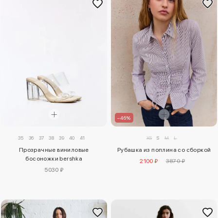
–46%
35
36
37
38
39
40
41
XS
S
M
L
Прозрачные виниловые
Рубашка из поплина со сборкой
босоножки bershka
2100 ₽
3870 ₽
5030 ₽