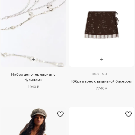
XS-S
M-L
Набор цепочек лариат с
бусинами
Юбка парео с вышивкой бисером
1940 ₽
7740 ₽