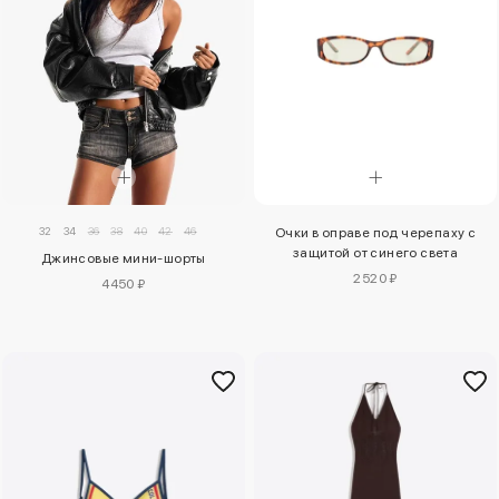
32
34
36
38
40
42
46
Очки в оправе под черепаху с
защитой от синего света
Джинсовые мини-шорты
2520 ₽
4450 ₽