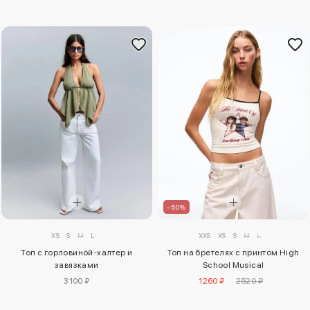
–50%
XS
S
M
L
XXS
XS
S
M
L
Топ с горловиной-халтер и
Топ на бретелях с принтом High
завязками
School Musical
3100 ₽
1260 ₽
2520 ₽