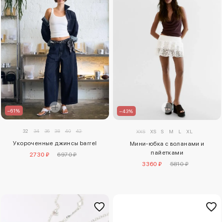
–61%
–43%
32
34
36
38
40
42
XXS
XS
S
M
L
XL
Укороченные джинсы barrel
Мини-юбка с воланами и
пайетками
2730 ₽
6970 ₽
3360 ₽
5810 ₽