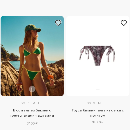
XS
S
M
L
XS
S
M
L
Трусы бикини танга из сетки с
Бюстгальтер бикини с
принтом
треугольными чашками и
контрастными деталями
3870 ₽
3100 ₽