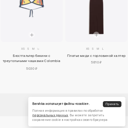
XS
S
M
L
XS
S
M
L
Бюстгальтер бикини с
Платье миди с горловиной халтер
треугольными чашками Colombia
5810 ₽
Fifa World Cup™
5030 ₽
Bershka использует файлы «cookie».
Принять
Полная информация в правилах по обработке
персональных данных
. Вы можете запретить
сохранение cookie в настройках своего браузера