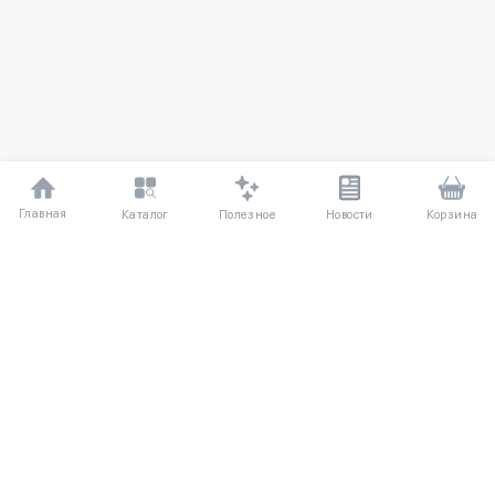
Главная
Полезное
Каталог
Новости
Корзина
ДЛЯ ПОКУПАТЕЛЕЙ
О компании
Частые вопросы
Соглашение
Способы оплаты
Агентский договор
Доставка