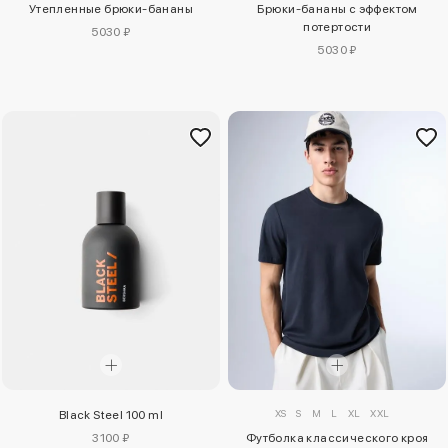
Утепленные брюки-бананы
Брюки-бананы с эффектом
потертости
5030 ₽
5030 ₽
XS
S
M
L
XL
XXL
Black Steel 100 ml
Футболка классического кроя
3100 ₽