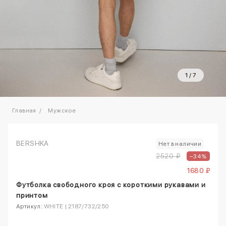
1
/
7
Главная
Мужское
BERSHKA
Нет в наличии
2520 ₽
–34%
1680 ₽
Футболка свободного кроя с короткими рукавами и
принтом
Артикул:
WHITE | 2187/732/250