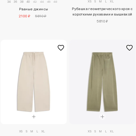
XS
S
M
L
XL
34
36
38
40
42
44
46
48
Рубашка геометрического кроя с
Рваные джинсы
короткими рукавами и вышивкой
2100 ₽
5810 ₽
5810 ₽
XS
S
M
L
XL
XS
S
M
L
XL