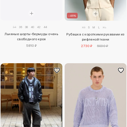
–46%
34
36
38
40
42
44
XS
S
M
L
XL
Льняные шорты-бермуды очень
Рубашка с короткими рукавами из
свободного кроя
рифленой ткани
5810 ₽
2730 ₽
5030 ₽