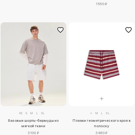
1550 ₽
S
M
L
XL
XS
S
M
L
XL
Плавки геометрического кроя в
Базовые шорты-бермуды из
полоску
мягкой ткани
3480 ₽
3100 ₽