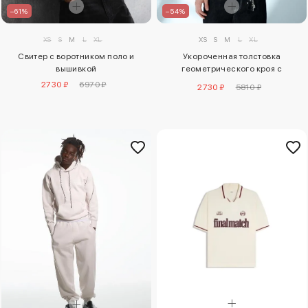
–61%
–54%
XS
S
M
L
XL
XS
S
M
L
XL
Свитер с воротником поло и
Укороченная толстовка
вышивкой
геометрического кроя с
застежкой-молнией
2730 ₽
6970 ₽
2730 ₽
5810 ₽