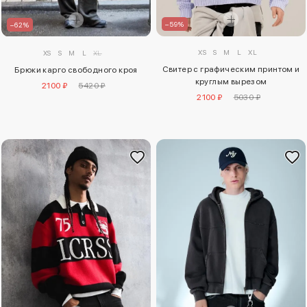
–59%
–62%
XS
S
M
L
XL
XS
S
M
L
XL
Свитер с графическим принтом и
Брюки карго свободного кроя
круглым вырезом
2100 ₽
5420 ₽
2100 ₽
5030 ₽