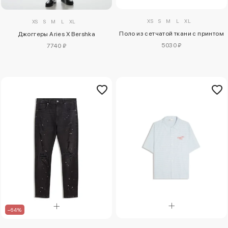
XS
S
M
L
XL
XS
S
M
L
XL
Поло из сетчатой ткани с принтом
Джоггеры Aries X Bershka
5030 ₽
7740 ₽
–64%