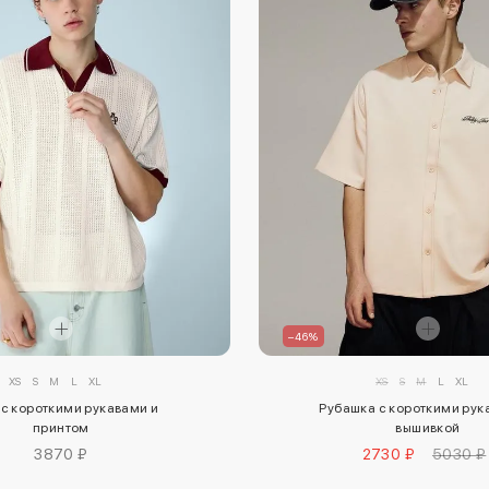
–46%
XS
S
M
L
XL
XS
S
M
L
XL
с короткими рукавами и
Рубашка с короткими рук
принтом
вышивкой
3870 ₽
2730 ₽
5030 ₽