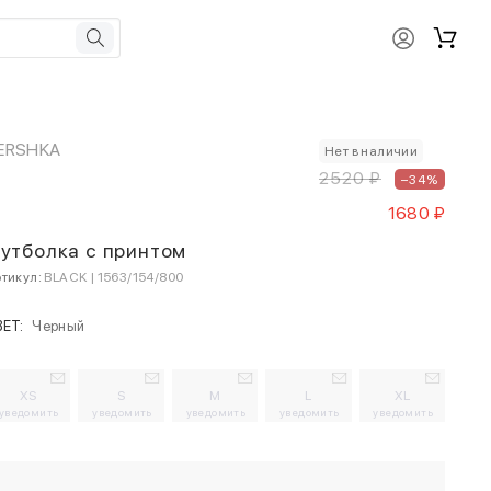
ERSHKA
Нет в наличии
2520 ₽
–34%
1680 ₽
утболка с принтом
тикул:
BLACK | 1563/154/800
ВЕТ:
Черный
XS
S
M
L
XL
уведомить
уведомить
уведомить
уведомить
уведомить