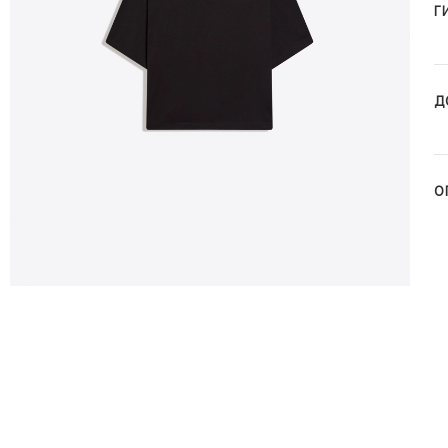
Г
Д
О