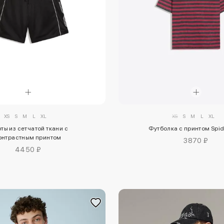
XS
S
M
L
XL
XS
S
M
L
XL
ты из сетчатой ткани с
Футболка с принтом Spi
онтрастным принтом
3870 ₽
4450 ₽