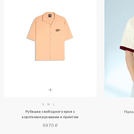
S
M
L
Рубашка свободного кроя с
Поло 
короткими рукавами и принтом
Volcom
6970 ₽