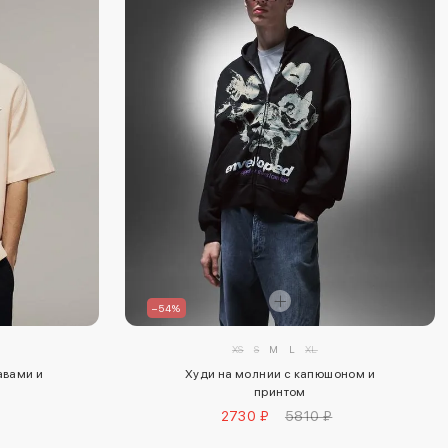
–54%
XS
S
M
L
XL
авами и
Худи на молнии с капюшоном и
принтом
2730 ₽
5810 ₽