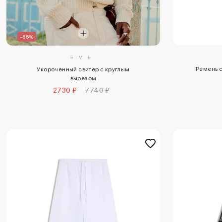
–65%
S
M
L
Ремень 
Укороченный свитер с круглым
вырезом
2730 ₽
7740 ₽