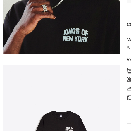
С
М
Х
У