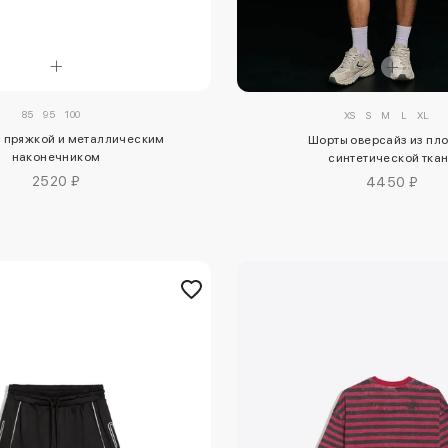
85
95
100
XS
S
M
L
XL
с пряжкой и металлическим
Шорты оверсайз из пл
наконечником
синтетической тка
2520 ₽
4450 ₽