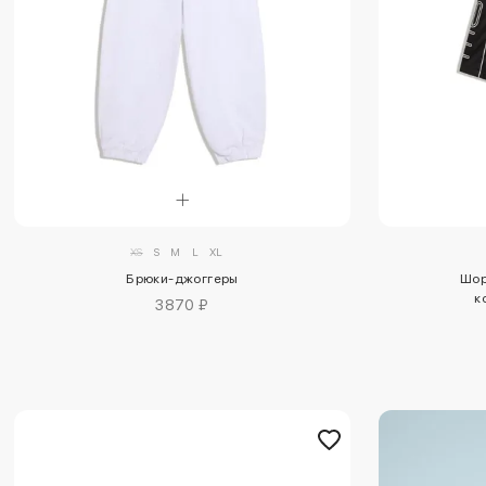
XS
S
M
L
XL
Брюки-джоггеры
Шор
к
3870 ₽