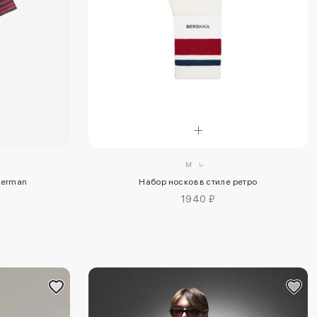
M
L
derman
Набор носков в стиле ретро
1940 ₽