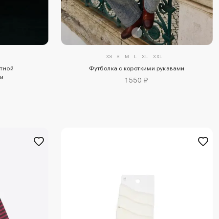
XS
S
M
L
XL
XXL
отной
Футболка с короткими рукавами
ни
1550 ₽