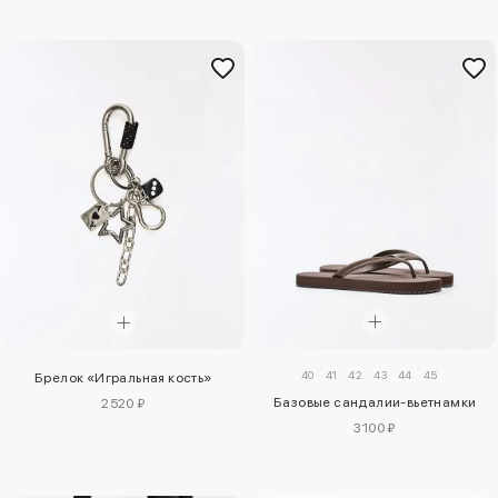
40
41
42
43
44
45
Брелок «Игральная кость»
Базовые сандалии-вьетнамки
2520 ₽
3100 ₽