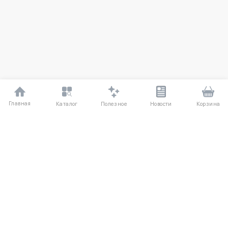
Главная
Полезное
Каталог
Новости
Корзина
ДЛЯ ПОКУПАТЕЛЕЙ
О компании
Частые вопросы
Соглашение
Способы оплаты
Агентский договор
Доставка