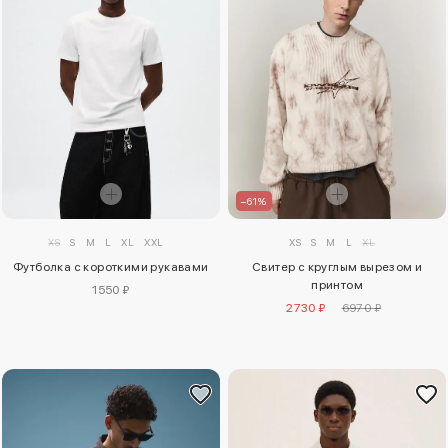
–61%
XS
S
M
L
XL
XXL
XS
S
M
L
XL
Футболка с короткими рукавами
Свитер с круглым вырезом и
принтом
1550 ₽
2730 ₽
6970 ₽