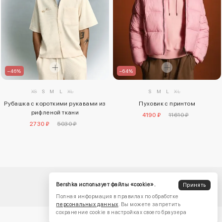
–46%
–64%
XS
S
M
L
XL
S
M
L
XL
Рубашка с короткими рукавами из
Пуховик с принтом
рифленой ткани
4190 ₽
11610 ₽
2730 ₽
5030 ₽
Bershka использует файлы «cookie».
Принять
Полная информация в правилах по обработке
персональных данных
. Вы можете запретить
сохранение cookie в настройках своего браузера