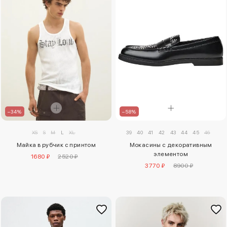
–34%
–58%
XS
S
M
L
XL
39
40
41
42
43
44
45
46
Майка в рубчик с принтом
Мокасины с декоративным
элементом
1680 ₽
2520 ₽
3770 ₽
8900 ₽