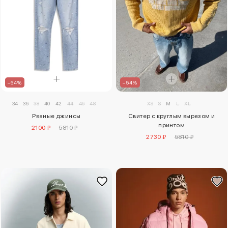
–64%
–54%
34
36
38
40
42
44
46
48
XS
S
M
L
XL
Рваные джинсы
Свитер с круглым вырезом и
принтом
2100 ₽
5810 ₽
2730 ₽
5810 ₽