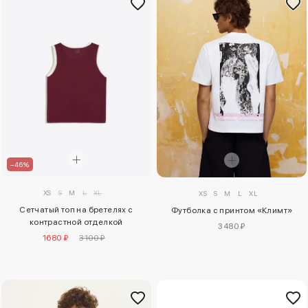
–46%
XS
S
M
L
XL
XS
S
M
L
XL
Сетчатый топ на бретелях с
Футболка с принтом «Климт»
контрастной отделкой
3480 ₽
1680 ₽
3100 ₽