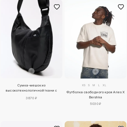
XS
S
M
L
XL
Сумка-мешок из
высокотехнологичной ткани с
Футболка свободного кроя Aries X
карманами
Bershka
3870 ₽
5030 ₽