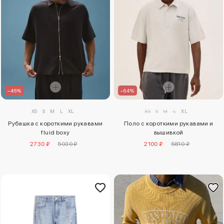
–46%
–64%
XS
S
M
L
XL
XS
S
M
L
XL
Рубашка с короткими рукавами
Поло с короткими рукавами и
fluid boxy
вышивкой
2730 ₽
5030 ₽
2100 ₽
5810 ₽