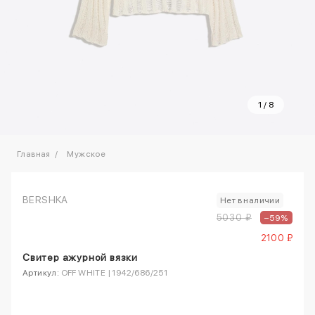
1
/
8
Главная
Мужское
BERSHKA
Нет в наличии
5030 ₽
–59%
2100 ₽
Свитер ажурной вязки
Артикул:
OFF WHITE | 1942/686/251