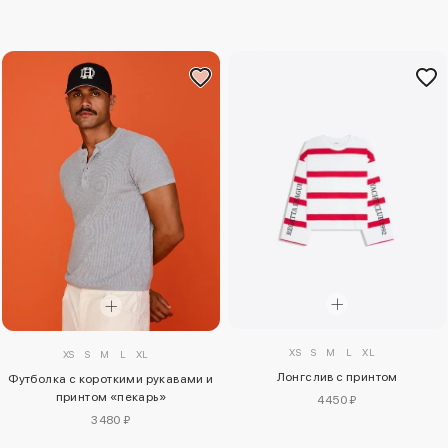
XS
S
M
L
XL
XS
S
M
L
XL
Лонгслив с принтом
Футболка с короткими рукавами и
принтом «пекарь»
4450 ₽
3480 ₽