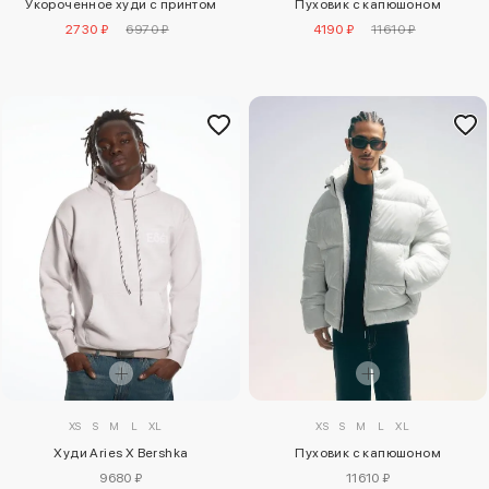
Укороченное худи с принтом
Пуховик с капюшоном
2730 ₽
6970 ₽
4190 ₽
11610 ₽
XS
S
M
L
XL
XS
S
M
L
XL
Худи Aries X Bershka
Пуховик с капюшоном
9680 ₽
11610 ₽