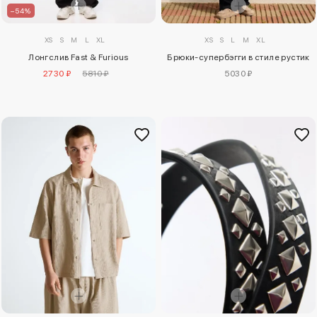
–54%
XS
S
M
L
XL
XS
S
L
M
XL
Лонгслив Fast & Furious
Брюки-супербэгги в стиле рустик
2730 ₽
5810 ₽
5030 ₽