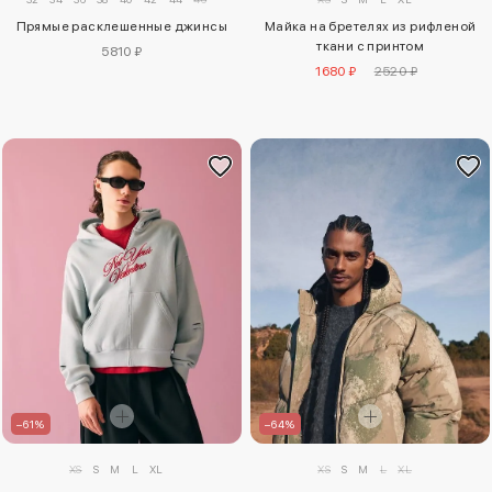
Прямые расклешенные джинсы
Майка на бретелях из рифленой
ткани с принтом
5810 ₽
1680 ₽
2520 ₽
–61%
–64%
XS
S
M
L
XL
XS
S
M
L
XL