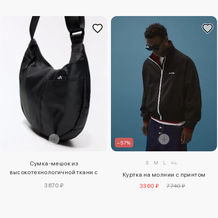
–57%
S
M
L
XL
Сумка-мешок из
высокотехнологичной ткани с
Куртка на молнии с принтом
карманами
3870 ₽
3360 ₽
7740 ₽