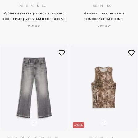
85
95
100
XS
S
M
L
XL
Ремень с заклепками
Рубашка геометрического кроя с
ромбовидной формы
короткими рукавами и складками
2520 ₽
5030 ₽
–34%
32
34
36
38
40
42
44
46
XS
S
M
L
XL