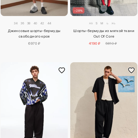
–28%
34
36
38
40
42
44
XS
S
M
L
XL
Джинсовые шорты-бермуды
Шорты-бермуды из мягкой ткани
свободного кроя
Out Of Core
6970 ₽
4190 ₽
5810 ₽