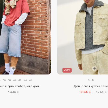
–57%
4
36
38
40
42
44
46
S
M
L
ые шорты свободного кроя
Джинсовая куртка с пр
5030 ₽
3360 ₽
7740 ₽