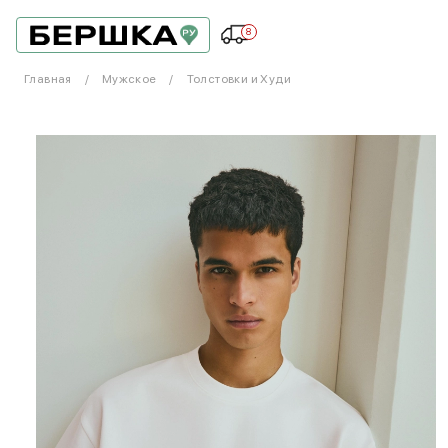
8
Главная
Мужское
Толстовки и Худи