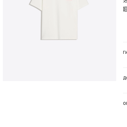
Г
Д
О