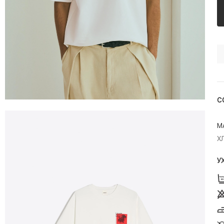
С
М
Х
У