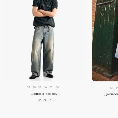
34
36
38
40
42
44
32
3
Джинсы-бананы
Джинсов
6970 ₽