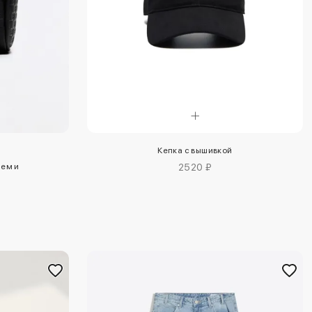
Кепка с вышивкой
ем и
2520 ₽