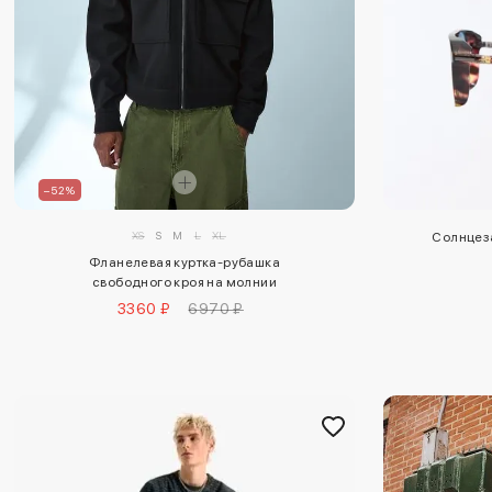
–52%
XS
S
M
L
XL
Солнцеза
Фланелевая куртка-рубашка
свободного кроя на молнии
3360 ₽
6970 ₽