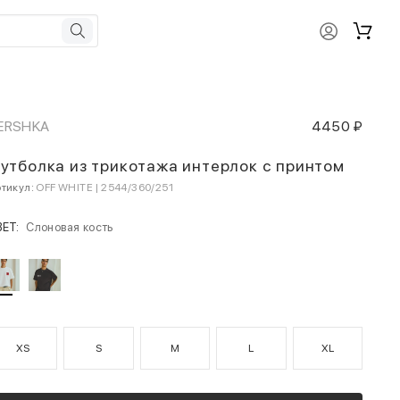
ERSHKA
4450 ₽
утболка из трикотажа интерлок с принтом
тикул:
OFF WHITE | 2544/360/251
ВЕТ:
Слоновая кость
XS
S
M
L
XL