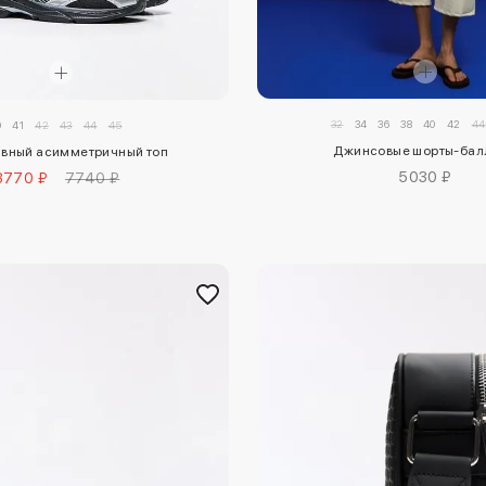
32
34
36
38
40
42
44
0
41
42
43
44
45
Джинсовые шорты-бал
вный асимметричный топ
5030 ₽
3770 ₽
7740 ₽