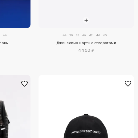
46
34
36
38
40
42
44
46
лоны
Джинсовые шорты с отворотами
4450 ₽