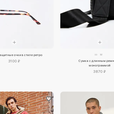
99
M
щитные очки в стиле ретро
3100 ₽
Сумка с длинным ремн
монограммой
3870 ₽