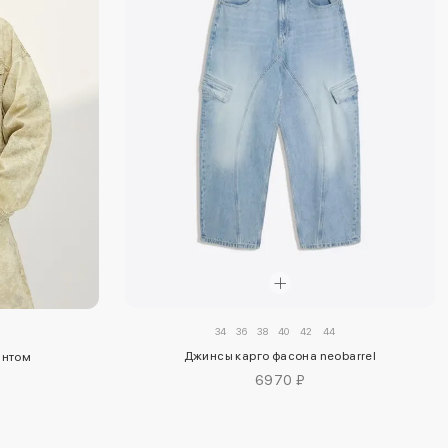
34
36
38
40
42
44
Джинсы карго фасона neobarrel
интом
6970 ₽