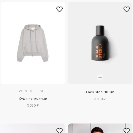
XS
S
M
L
XL
Black Steel 100 ml
Худи на молнии
3100 ₽
5030 ₽