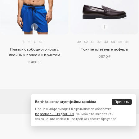
39
40
41
42
43
44
45
46
S
M
L
XL
Тонкие плетеные лоферы
Плавки свободного кроя с
двойным поясом и принтом
6970 ₽
3480 ₽
Bershka использует файлы «cookie».
Принять
Полная информация в правилах по обработке
персональных данных
. Вы можете запретить
сохранение cookie в настройках своего браузера