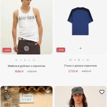
–39%
–34%
XS
S
M
L
XL
XS
S
M
L
XL
Поло с ретро-принтом
Майка в рубчик с принтом
2730 ₽
4450 ₽
1680 ₽
2520 ₽