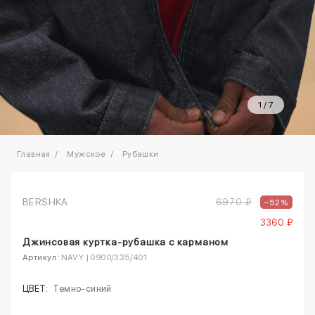
1
/
7
Главная
Мужское
Рубашки
BERSHKA
6970 ₽
–52%
3360 ₽
Джинсовая куртка-рубашка с карманом
Артикул:
NAVY | 0900/335/401
ЦВЕТ:
Темно-синий