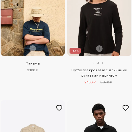
–46%
S
M
L
Панама
3100 ₽
Футболка кроя slim с длинными
рукавами и принтом
2100 ₽
3870 ₽