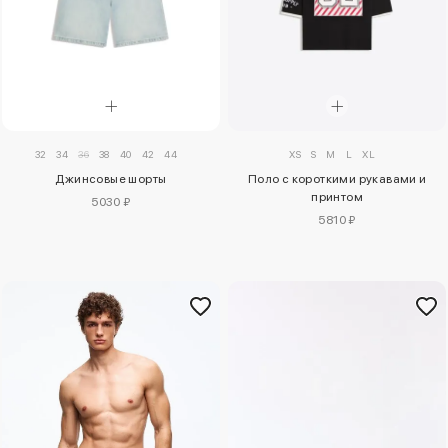
32
34
36
38
40
42
44
XS
S
M
L
XL
Джинсовые шорты
Поло с короткими рукавами и
принтом
5030 ₽
5810 ₽