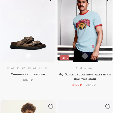
–46%
39
40
41
42
43
44
45
46
S
M
L
XL
Сандалии с пряжками
Футболка с короткими рукавами и
принтом Umru
6970 ₽
2100 ₽
3870 ₽