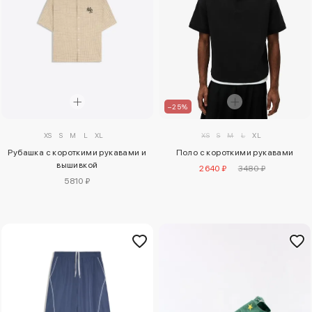
–25%
XS
S
M
L
XL
XS
S
M
L
XL
Рубашка с короткими рукавами и
Поло с короткими рукавами
вышивкой
2640 ₽
3480 ₽
5810 ₽