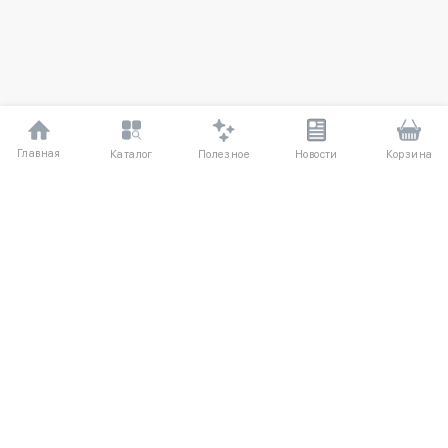
Главная
Полезное
Каталог
Новости
Корзина
ДЛЯ ПОКУПАТЕЛЕЙ
О компании
Частые вопросы
Соглашение
Способы оплаты
Агентский договор
Доставка
Отзывы
Обмен и возврат