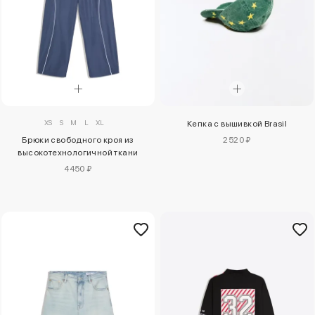
XS
S
M
L
XL
Кепка с вышивкой Brasil
Брюки свободного кроя из
2520 ₽
высокотехнологичной ткани
4450 ₽