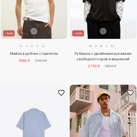
–34%
–54%
XS
S
M
L
XL
XS
S
M
L
XL
Майка в рубчик с принтом
Рубашка с двойными рукавами
свободного кроя и вышивкой
1680 ₽
2520 ₽
2730 ₽
5810 ₽