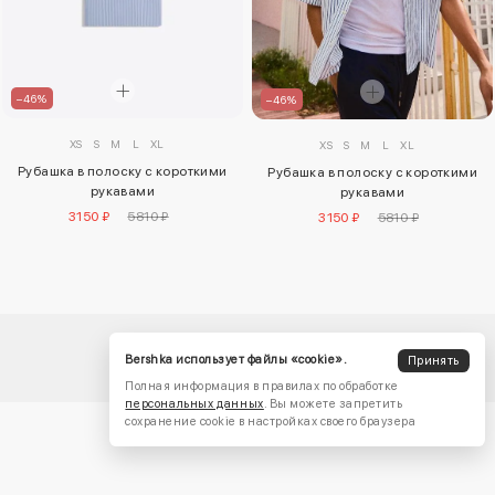
–46%
–46%
XS
S
M
L
XL
XS
S
M
L
XL
Рубашка в полоску с короткими
Рубашка в полоску с короткими
рукавами
рукавами
3150 ₽
5810 ₽
3150 ₽
5810 ₽
Bershka использует файлы «cookie».
Принять
Полная информация в правилах по обработке
персональных данных
. Вы можете запретить
сохранение cookie в настройках своего браузера