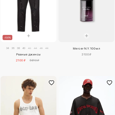
–64%
34
36
38
40
42
44
46
48
Mercer N.Y. 100 мл
Рваные джинсы
3100 ₽
2100 ₽
5810 ₽