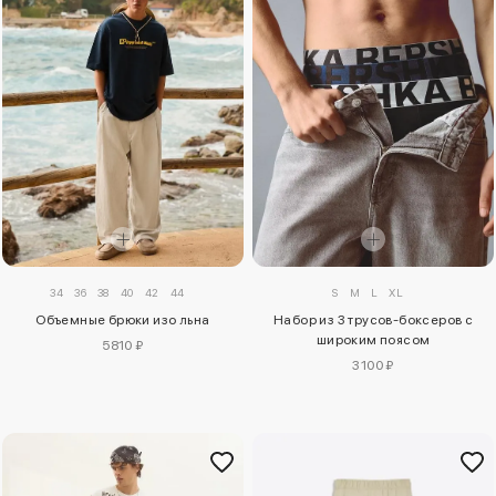
34
36
38
40
42
44
S
M
L
XL
Объемные брюки изо льна
Набор из 3 трусов-боксеров с
широким поясом
5810 ₽
3100 ₽