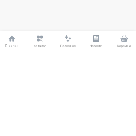
Главная
Полезное
Каталог
Новости
Корзина
ДЛЯ ПОКУПАТЕЛЕЙ
О компании
Частые вопросы
Соглашение
Способы оплаты
Агентский договор
Доставка
Отзывы
Обмен и возврат