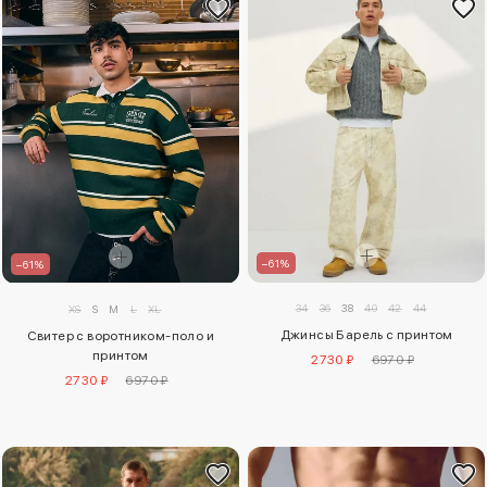
–61%
–61%
34
36
38
40
42
44
XS
S
M
L
XL
Джинсы Барель с принтом
Свитер с воротником-поло и
принтом
2730 ₽
6970 ₽
2730 ₽
6970 ₽