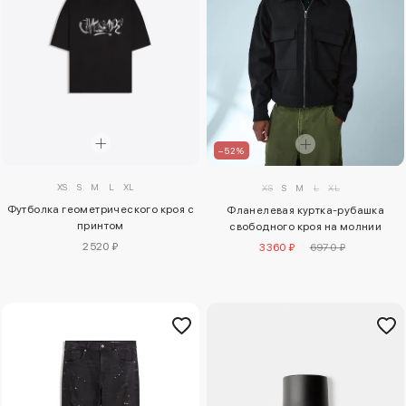
–52%
XS
S
M
L
XL
XS
S
M
L
XL
Футболка геометрического кроя с
Фланелевая куртка-рубашка
принтом
свободного кроя на молнии
2520 ₽
3360 ₽
6970 ₽