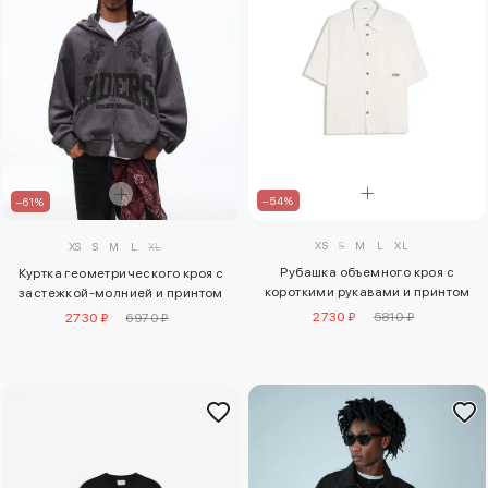
–54%
–61%
XS
S
M
L
XL
XS
S
M
L
XL
Рубашка объемного кроя с
Куртка геометрического кроя с
короткими рукавами и принтом
застежкой-молнией и принтом
2730 ₽
5810 ₽
2730 ₽
6970 ₽