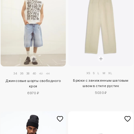
XS
S
L
M
XL
34
36
38
40
42
44
Брюки с заниженным шаговым
Джинсовые шорты свободного
швом в стиле рустик
кроя
5030 ₽
6970 ₽