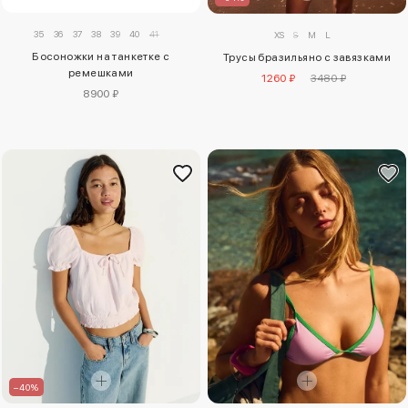
35
36
37
38
39
40
41
XS
S
M
L
Босоножки на танкетке с
Трусы бразильяно с завязками
ремешками
1260 ₽
3480 ₽
8900 ₽
–40%