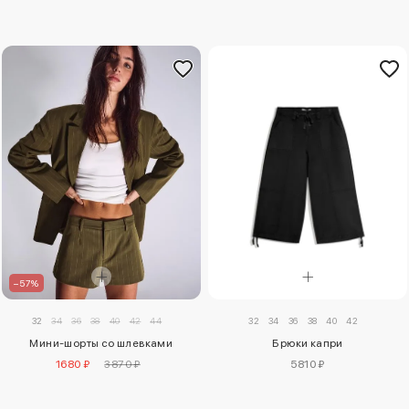
–57%
32
34
36
38
40
42
32
34
36
38
40
42
44
Брюки капри
Мини-шорты со шлевками
5810 ₽
1680 ₽
3870 ₽