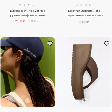
XS
S
M
L
XS
S
M
L
Блузка в стиле рустик с
Бюстгальтер бикини с
рукавами-фонариками
треугольными чашками и
контрастными деталями
2100 ₽
3480 ₽
3100 ₽