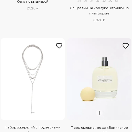
35
36
37
38
39
40
41
Кепка с вышивкой
Сандалии на каблуке-стринги на
2520 ₽
платформе
3870 ₽
Набор ожерелий с подвесками
Парфюмерная вода «Ванильное