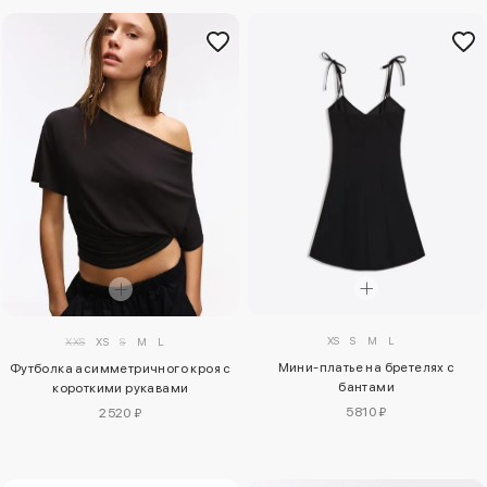
XS
S
M
L
XXS
XS
S
M
L
Мини-платье на бретелях с
Футболка асимметричного кроя с
бантами
короткими рукавами
5810 ₽
2520 ₽