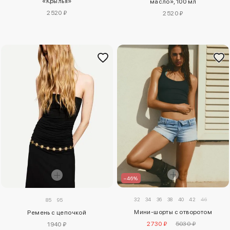
«Крылья»
масло», 100 мл
2520 ₽
2520 ₽
–46%
32
34
36
38
40
42
46
85
95
Мини-шорты с отворотом
Ремень с цепочкой
2730 ₽
5030 ₽
1940 ₽