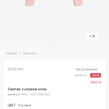
1
/
8
Главная
Женское
BERSHKA
Нет в наличии
5030 ₽
–67%
1680 ₽
Свитер с узором косы
Артикул:
PINK | 0087/686/902
ЦВЕТ:
Розовый