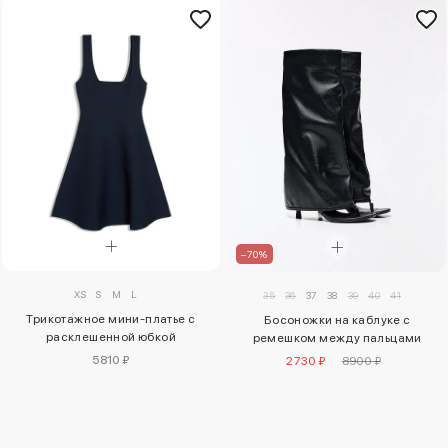
–70%
XS
S
M
L
35
36
37
38
39
40
41
Трикотажное мини-платье с
Босоножки на каблуке с
расклешенной юбкой
ремешком между пальцами
5810 ₽
2730 ₽
8900 ₽