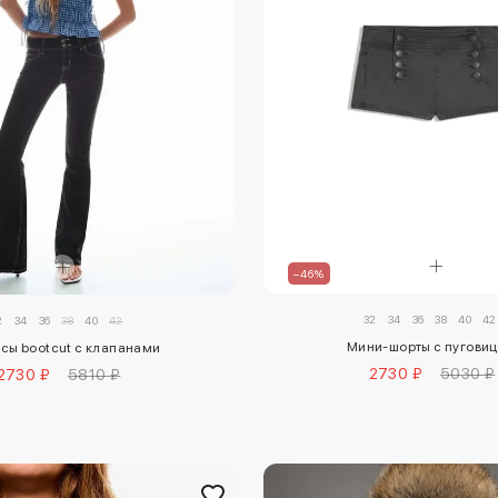
–46%
32
34
36
38
40
42
2
34
36
38
40
42
Мини-шорты с пугови
сы bootcut с клапанами
2730 ₽
5030 ₽
2730 ₽
5810 ₽