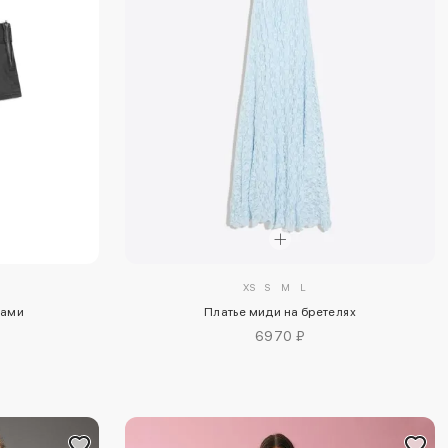
XS
S
M
L
цами
Платье миди на бретелях
6970 ₽