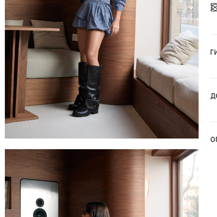
Г
Д
О