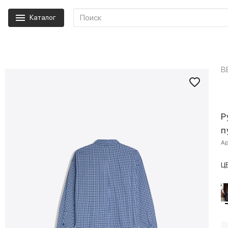
Каталог
B
Р
п
Ар
Ц