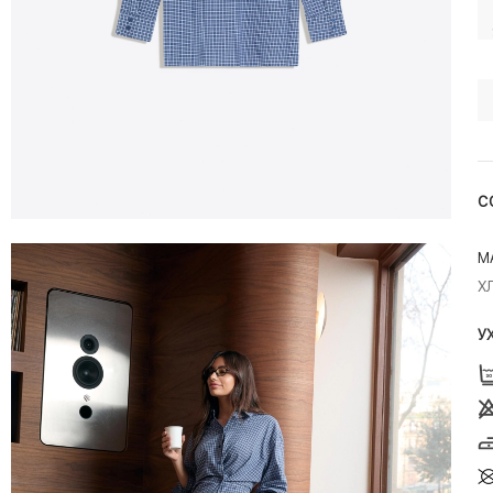
С
М
Х
У