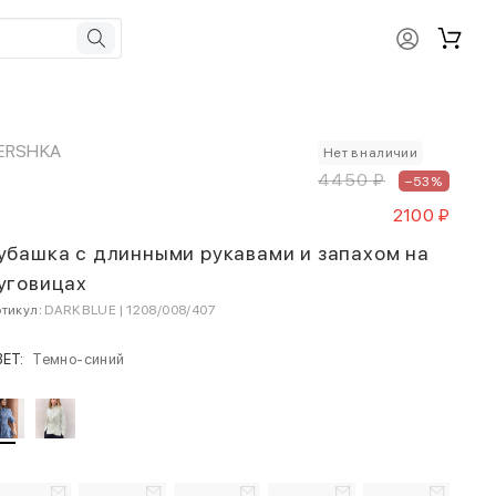
ERSHKA
Нет в наличии
4450 ₽
–53%
2100 ₽
убашка с длинными рукавами и запахом на
уговицах
тикул:
DARK BLUE | 1208/008/407
ВЕТ:
Темно-синий