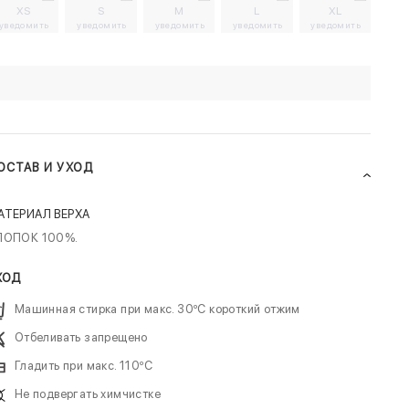
XS
S
M
L
XL
уведомить
уведомить
уведомить
уведомить
уведомить
ОСТАВ И УХОД
АТЕРИАЛ ВЕРХА
ЛОПОК 100%.
ХОД
Машинная стирка при макс. 30ºC короткий отжим
Отбеливать запрещено
Гладить при макс. 110ºC
Не подвергать химчистке