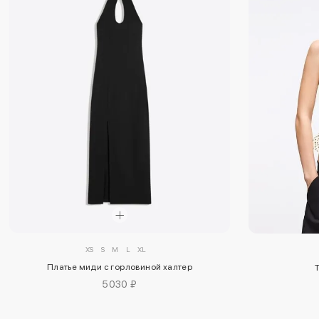
XS
S
M
L
XL
Платье миди с горловиной халтер
5030 ₽