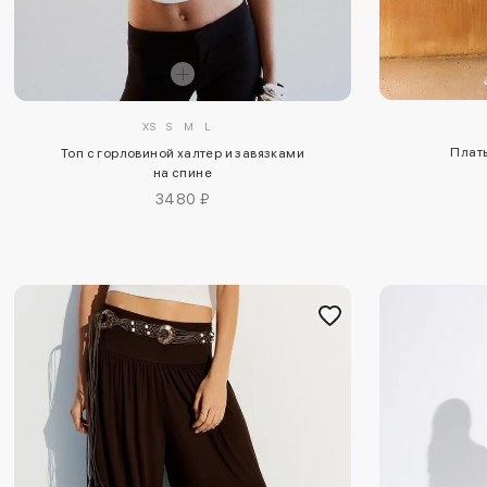
XS
S
M
L
Плать
Топ с горловиной халтер и завязками
на спине
3480 ₽