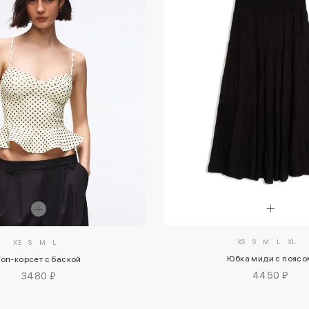
XS
S
M
L
XL
XS
S
M
L
Юбка миди с поясо
Топ-корсет с баской
4450 ₽
3480 ₽