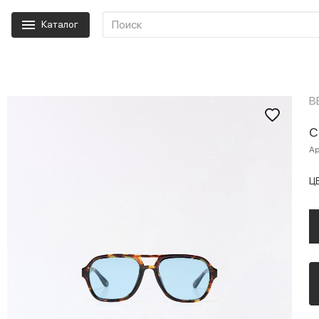
Каталог
B
С
Ар
Ц