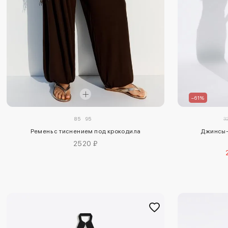
–61%
85
95
3
Ремень с тиснением под крокодила
Джинсы-
2520 ₽