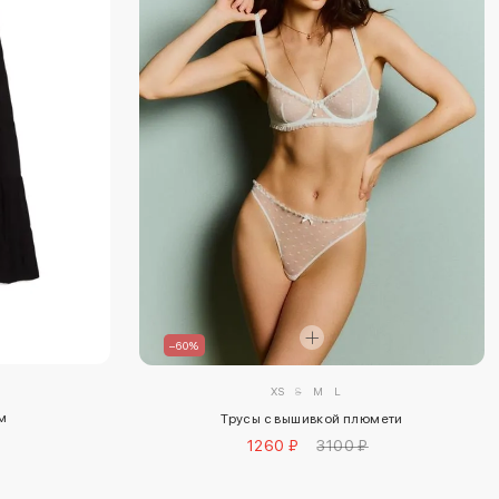
–60%
XS
S
M
L
м
Трусы с вышивкой плюмети
1260 ₽
3100 ₽