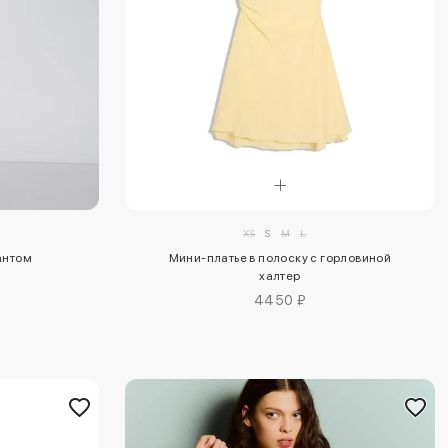
XS
S
M
L
Мини-платье в полоску с горловиной
антом
халтер
4450 ₽