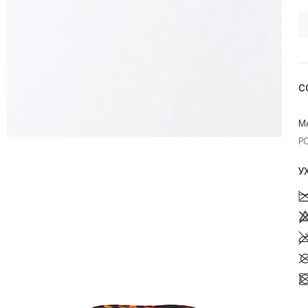
С
М
P
У