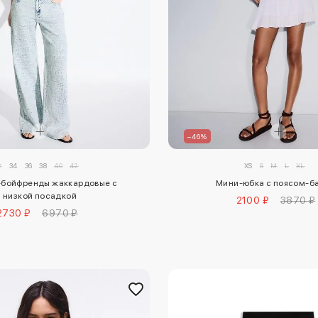
–46%
2
34
36
38
40
42
XS
S
M
L
XL
бойфренды жаккардовые с
Мини-юбка с поясом-б
низкой посадкой
2100 ₽
3870 ₽
2730 ₽
6970 ₽