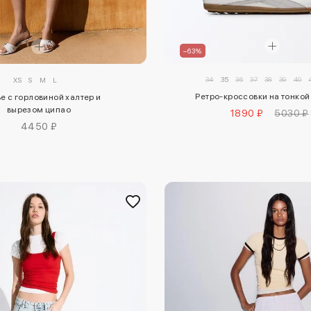
–63%
34
35
36
37
38
39
40
XS
S
M
L
Ретро-кроссовки на тонко
е с горловиной халтер и
вырезом ципао
1890 ₽
5030 ₽
4450 ₽