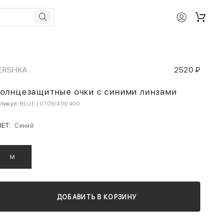
ERSHKA
2520 ₽
олнцезащитные очки с синими линзами
тикул:
BLUE | 0709/419/400
ВЕТ:
Синий
M
ДОБАВИТЬ В КОРЗИНУ