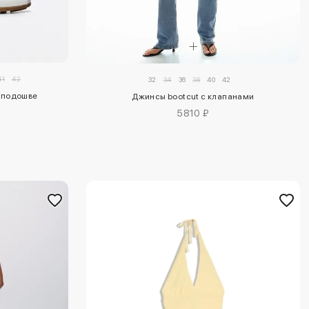
41
42
32
34
36
38
40
42
й подошве
Джинсы bootcut с клапанами
5810 ₽