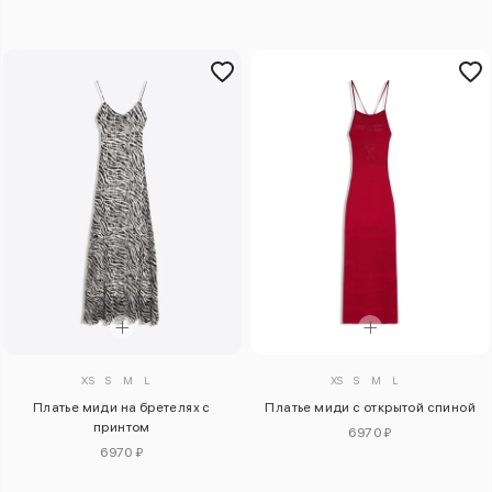
XS
S
M
L
XS
S
M
L
Платье миди на бретелях с
Платье миди с открытой спиной
принтом
6970 ₽
6970 ₽