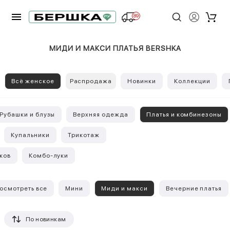
89
МИДИ И МАКСИ ПЛАТЬЯ BERSHKA
Всё женское
Распродажа
Новинки
Коллекции
Рубашки и блузы
Верхняя одежда
Платья и комбинезоны
Купальники
Трикотаж
ков
Комбо-луки
осмотреть все
Мини
Миди и макси
Вечерние платья
По новинкам