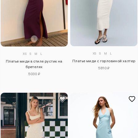
XS
S
M
L
XS
S
M
L
Платье миди с горловиной халтер
Платье миди в стиле рустик на
бретелях
5810 ₽
5030 ₽