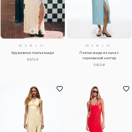
XS
S
M
L
XL
XS
S
M
L
XL
Кружевное платье миди
Платье миди из льна с
горловиной халтер
6970 ₽
5420 ₽