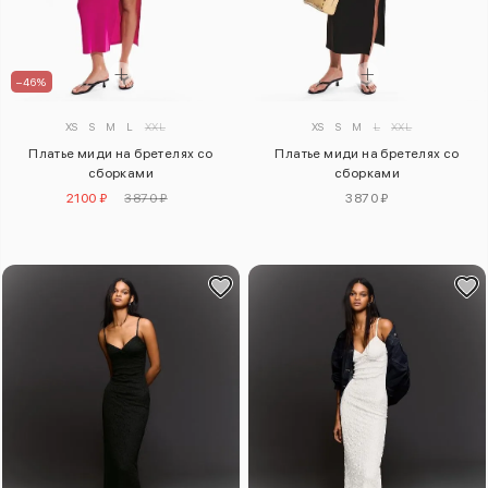
–46%
XS
S
M
L
XXL
XS
S
M
L
XXL
Платье миди на бретелях со
Платье миди на бретелях со
сборками
сборками
2100 ₽
3870 ₽
3870 ₽