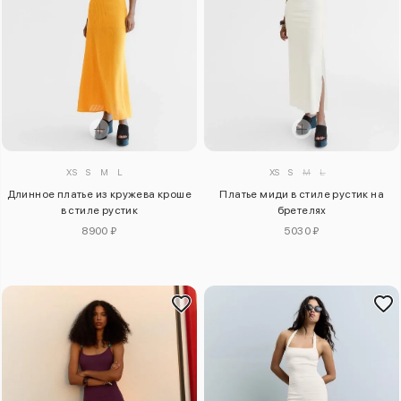
XS
S
M
L
XS
S
M
L
Длинное платье из кружева кроше
Платье миди в стиле рустик на
в стиле рустик
бретелях
8900 ₽
5030 ₽