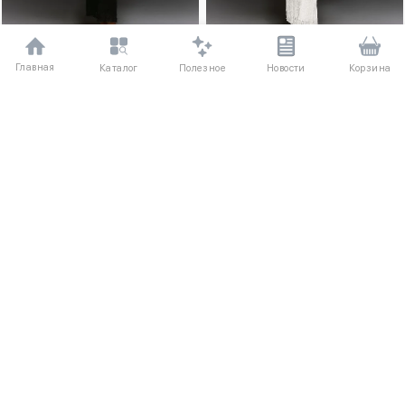
Главная
Полезное
Каталог
Новости
Корзина
XS
S
M
L
XS
S
M
L
Платье миди на бретелях с
Платье миди на бретелях с
кружевом
кружевом
5030 ₽
5030 ₽