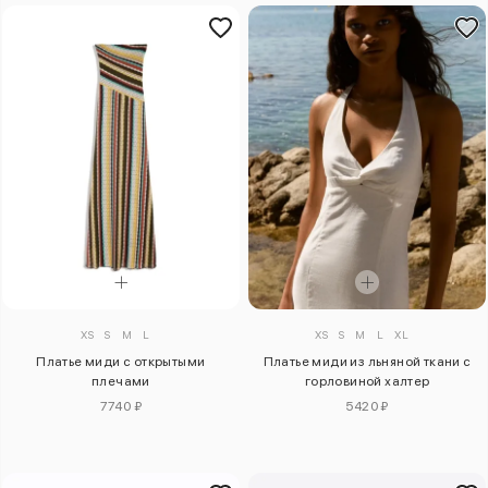
XS
S
M
L
XS
S
M
L
XL
Платье миди с открытыми
Платье миди из льняной ткани с
плечами
горловиной халтер
7740 ₽
5420 ₽