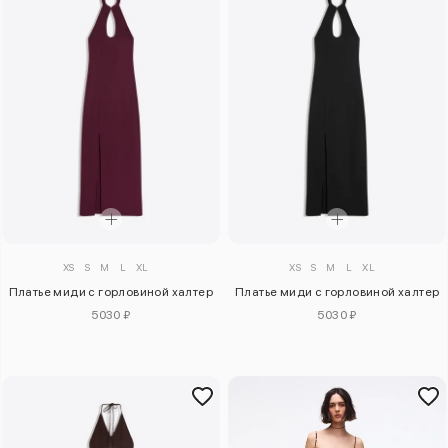
XS
S
M
L
XL
XS
S
M
L
XL
Платье миди с горловиной халтер
Платье миди с горловиной халтер
5030 ₽
5030 ₽