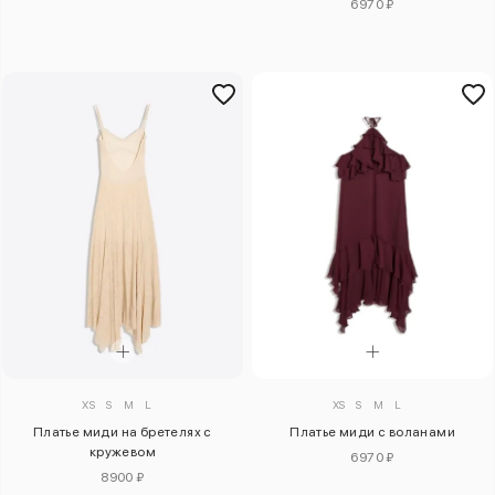
6970 ₽
XS
S
M
L
XS
S
M
L
Платье миди на бретелях с
Платье миди с воланами
кружевом
6970 ₽
8900 ₽