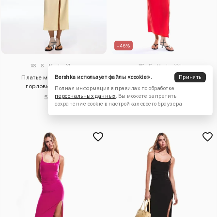
–46%
XS
S
M
L
XL
XS
S
M
L
XXL
Платье миди из льна с
Bershka использует файлы «cookie».
Платье миди на бретелях со
Принять
горловиной халтер
сборками
Полная информация в правилах по обработке
персональных данных
. Вы можете запретить
5420 ₽
2100 ₽
3870 ₽
сохранение cookie в настройках своего браузера