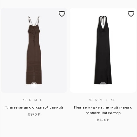
XS
S
M
L
XS
S
M
L
XL
Платье миди с открытой спиной
Платье миди из льняной ткани с
горловиной халтер
6970 ₽
5420 ₽