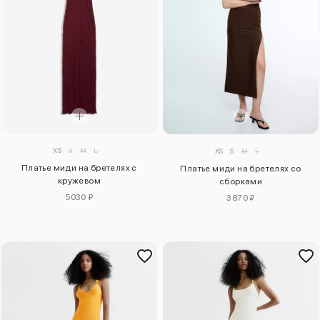
XS
S
M
L
XS
S
M
L
Платье миди на бретелях с
Платье миди на бретелях со
кружевом
сборками
5030 ₽
3870 ₽