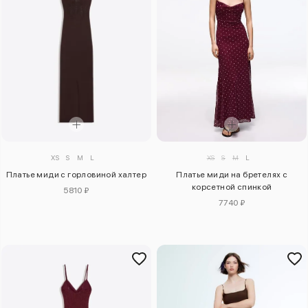
XS
S
M
L
XS
S
M
L
Платье миди с горловиной халтер
Платье миди на бретелях с
корсетной спинкой
5810 ₽
7740 ₽