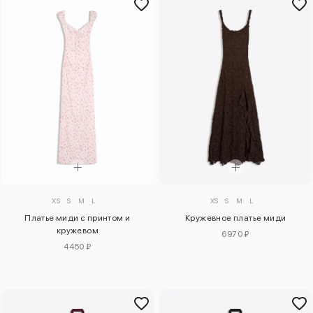
XS
S
M
L
XS
S
M
L
Платье миди с принтом и
Кружевное платье миди
кружевом
6970 ₽
4450 ₽