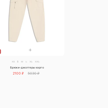
XS
S
M
L
XL
XXL
Брюки-джоггеры карго
2100 ₽
5030 ₽