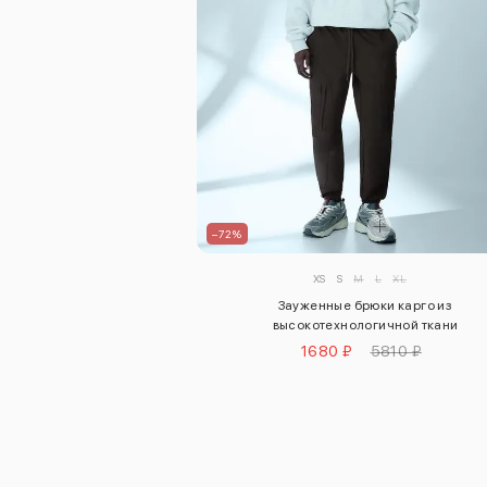
–72%
XS
S
M
L
XL
Зауженные брюки карго из
высокотехнологичной ткани
1680 ₽
5810 ₽