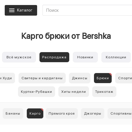
Каталог
Карго брюки от Bershka
Всё мужское
Распродажа
Новинки
Коллекции
и Худи
Свитеры и кардиганы
Джинсы
Брюки
Спорти
Куртки-Рубашки
Хиты недели
Трикотаж
Бананы
Карго
Прямого кроя
Джогеры
Спортивны