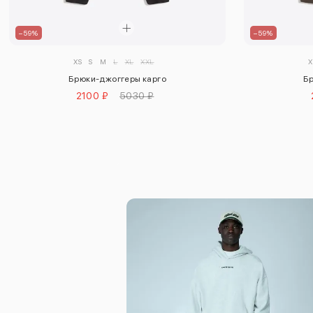
–59%
–59%
XS
S
M
L
XL
XXL
X
Брюки-джоггеры карго
Бр
2100 ₽
5030 ₽