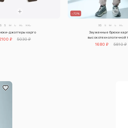
–72%
S
S
M
L
XL
XXL
XS
S
M
L
XL
юки-джоггеры карго
Зауженные брюки карг
высокотехнологичной 
2100 ₽
5030 ₽
1680 ₽
5810 ₽