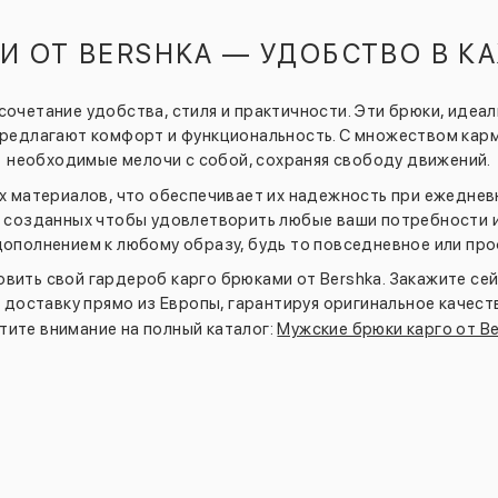
И ОТ BERSHKA — УДОБСТВО В 
 сочетание удобства, стиля и практичности. Эти брюки, идеа
предлагают комфорт и функциональность. С множеством карм
необходимые мелочи с собой, сохраняя свободу движений.
х материалов, что обеспечивает их надежность при ежеднев
, созданных чтобы удовлетворить любые ваши потребности и
дополнением к любому образу, будь то повседневное или пр
вить свой гардероб карго брюками от Bershka. Закажите се
доставку прямо из Европы, гарантируя оригинальное качеств
тите внимание на полный каталог:
Мужские брюки карго от Be