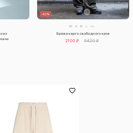
–62%
XS
S
M
L
XL
о из
Брюки карго свободного кроя
ткани
2100 ₽
5420 ₽