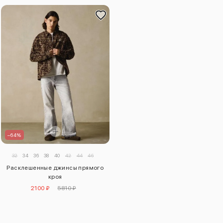
–64%
32
34
36
38
40
42
44
46
Расклешенные джинсы прямого
кроя
2100 ₽
5810 ₽