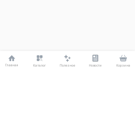
Главная
Полезное
Каталог
Новости
Корзина
ДЛЯ ПОКУПАТЕЛЕЙ
О компании
Частые вопросы
Соглашение
Способы оплаты