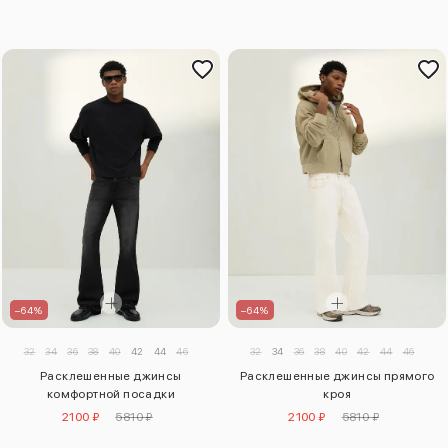
–64%
–64%
32
34
36
38
40
42
44
46
32
34
36
38
40
42
44
46
Расклешенные джинсы
Расклешенные джинсы прямого
комфортной посадки
кроя
2100 ₽
5810 ₽
2100 ₽
5810 ₽