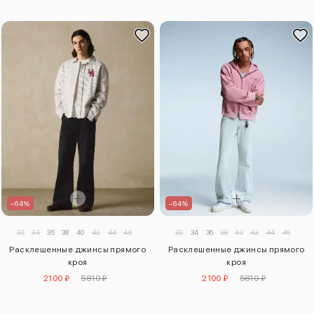
–64%
–64%
32
34
36
38
40
42
44
46
32
34
36
38
40
42
44
46
Расклешенные джинсы прямого
Расклешенные джинсы прямого
кроя
кроя
2100 ₽
5810 ₽
2100 ₽
5810 ₽