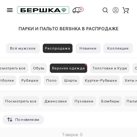
8
ПАРКИ И ПАЛЬТО BERSHKA В РАСПРОДАЖЕ
Всё мужское
Распродажа
Новинки
Коллекции
смотреть все
Обувь
Верхняя одежда
Толстовки и Худи
тболки
Рубашки
Поло
Шорты
Куртки-Рубашки
Хиты 
Посмотреть все
Джинсовки
Пуховики
Бомберы
Паль
По новинкам
Товаров: 0