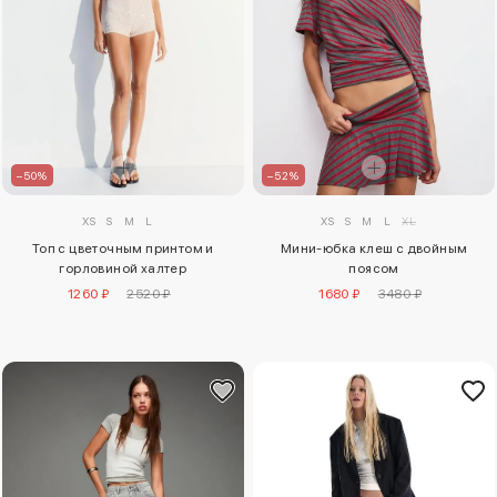
–50%
–52%
XS
S
M
L
XS
S
M
L
XL
Топ с цветочным принтом и
Мини-юбка клеш с двойным
горловиной халтер
поясом
1260 ₽
2520 ₽
1680 ₽
3480 ₽