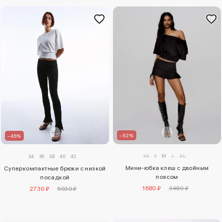
–52%
–46%
XS
S
M
L
XL
34
36
38
40
42
Мини-юбка клеш с двойным
Суперкомпактные брюки с низкой
поясом
посадкой
1680 ₽
3480 ₽
2730 ₽
5030 ₽