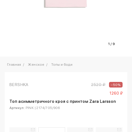
1
/
9
Главная
Женское
Топы и боди
BERSHKA
2520 ₽
–50%
1260 ₽
Топ асимметричного кроя с принтом Zara Larsson
Артикул:
PINK | 2174/705/906