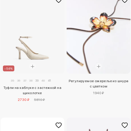
–54%
35
36
37
38
39
40
41
Регулируемое ожерелье из шнура
с цветком
Туфли на каблуке с застежкой на
щиколотке
1940 ₽
2730 ₽
5810 ₽