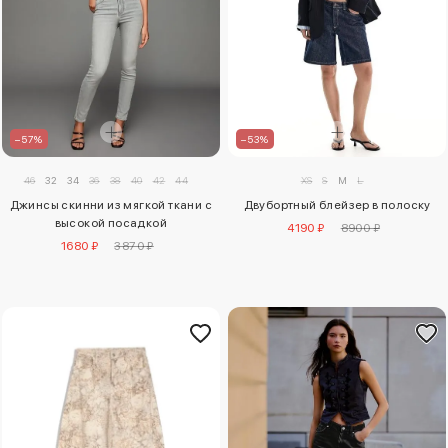
–57%
–53%
46
32
34
36
38
40
42
44
XS
S
M
L
Джинсы скинни из мягкой ткани с
Двубортный блейзер в полоску
высокой посадкой
4190 ₽
8900 ₽
1680 ₽
3870 ₽