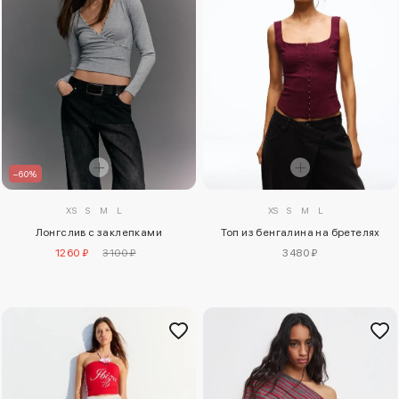
–60%
XS
S
M
L
XS
S
M
L
Лонгслив с заклепками
Топ из бенгалина на бретелях
1260 ₽
3100 ₽
3480 ₽