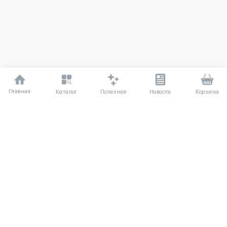
Главная
Полезное
Каталог
Новости
Корзина
ДЛЯ ПОКУПАТЕЛЕЙ
О компании
Частые вопросы
Соглашение
Способы оплаты
Агентский договор
Доставка