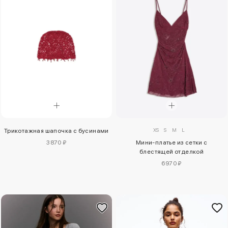
XS
S
M
L
Трикотажная шапочка с бусинами
3870 ₽
Мини-платье из сетки с
блестящей отделкой
6970 ₽