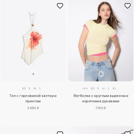
XS
S
M
L
XXS
XS
S
M
L
XL
Топ с горловиной халтер и
Футболка с круглым вырезом и
принтом
короткими рукавами
3480 ₽
1160 ₽