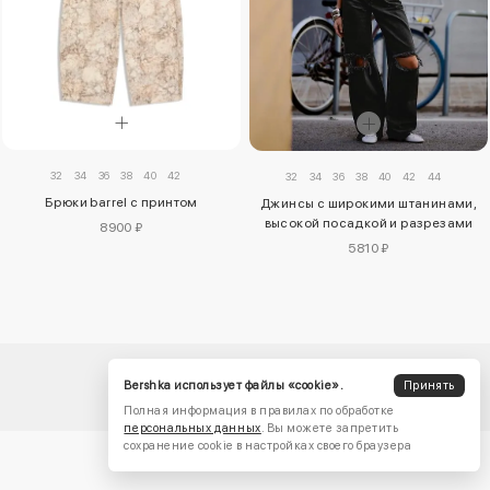
32
34
36
38
40
42
32
34
36
38
40
42
44
Брюки barrel с принтом
Джинсы с широкими штанинами,
высокой посадкой и разрезами
8900 ₽
5810 ₽
Bershka использует файлы «cookie».
Принять
Полная информация в правилах по обработке
персональных данных
. Вы можете запретить
сохранение cookie в настройках своего браузера