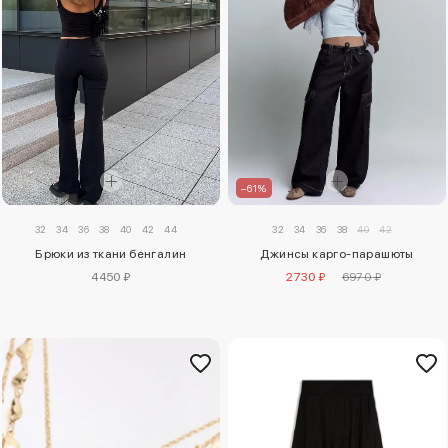
–61%
32
34
36
38
40
42
44
32
34
36
38
40
42
Брюки из ткани бенгалин
Джинсы карго-парашюты
4450 ₽
2730 ₽
6970 ₽