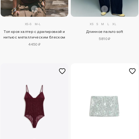
XS-S
M-L
XS
S
M
L
XL
Топ кроя халтер с драпировкой и
Длинное пальто soft
нитью с металлическим блеском
5810 ₽
4450 ₽