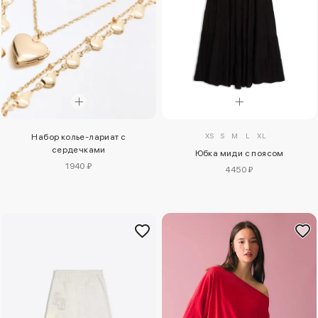
XS
S
M
L
XL
Набор колье-лариат с
сердечками
Юбка миди с поясом
1940 ₽
4450 ₽