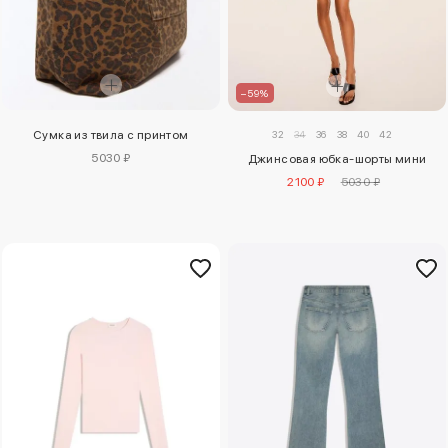
–59%
32
34
36
38
40
42
Сумка из твила с принтом
5030 ₽
Джинсовая юбка-шорты мини
2100 ₽
5030 ₽