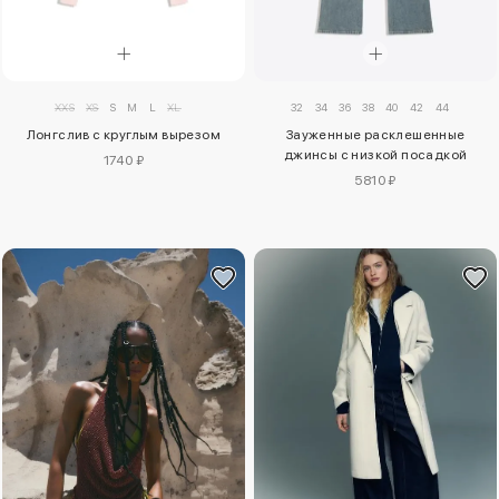
XXS
XS
S
M
L
XL
32
34
36
38
40
42
44
Лонгслив с круглым вырезом
Зауженные расклешенные
джинсы с низкой посадкой
1740 ₽
5810 ₽