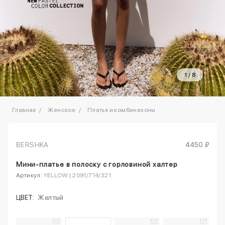
1
/
8
Главная
Женское
Платья и комбинезоны
BERSHKA
4450 ₽
Мини-платье в полоску с горловиной халтер
Артикул:
YELLOW | 2091/714/321
ЦВЕТ:
Желтый