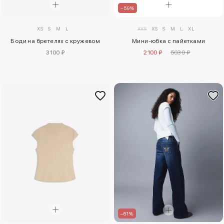
–59%
XS
S
M
L
XXS
XS
S
M
L
XL
Боди на бретелях с кружевом
Мини-юбка с пайетками
3100 ₽
2100 ₽
5030 ₽
–61%