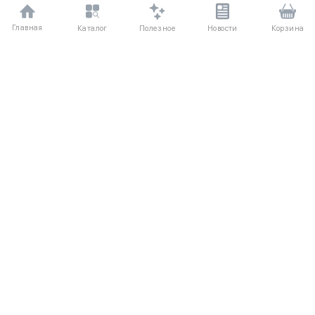
Главная
Полезное
Каталог
Новости
Корзина
ДЛЯ ПОКУПАТЕЛЕЙ
О компании
Частые вопросы
Соглашение
Способы оплаты
Агентский договор
Доставка
Отзывы
Обмен и возврат
КАТАЛОГ
КОНТАКТЫ
Женское
+7 (916) 504-55-88