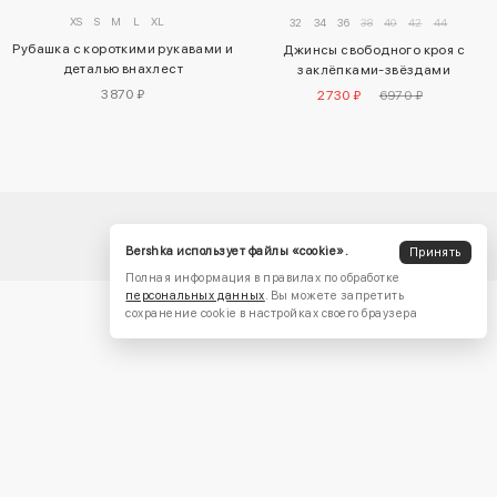
XS
S
M
L
XL
32
34
36
38
40
42
44
Рубашка с короткими рукавами и
Джинсы свободного кроя с
деталью внахлест
заклёпками-звёздами
3870 ₽
2730 ₽
6970 ₽
Bershka использует файлы «cookie».
Принять
Полная информация в правилах по обработке
персональных данных
. Вы можете запретить
сохранение cookie в настройках своего браузера