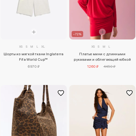
–72%
XS
S
M
L
XL
XS
S
M
L
Шорты из мягкой ткани Inglaterra
Платье мини с длинными
Fifa World Cup™
рукавами и облегающей юбкой
6970 ₽
1260 ₽
4450 ₽