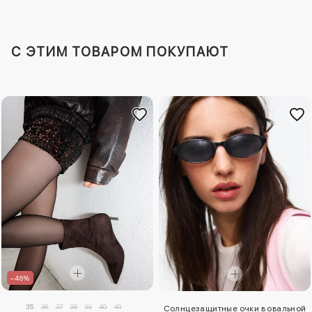
C ЭТИМ ТОВАРОМ ПОКУПАЮТ
–46%
35
36
37
38
39
40
41
Солнцезащитные очки в овальной