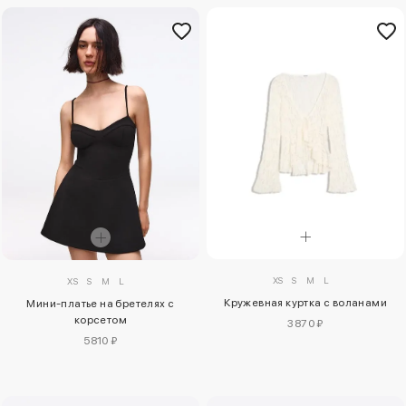
XS
S
M
L
XS
S
M
L
Кружевная куртка с воланами
Мини-платье на бретелях с
корсетом
3870 ₽
5810 ₽