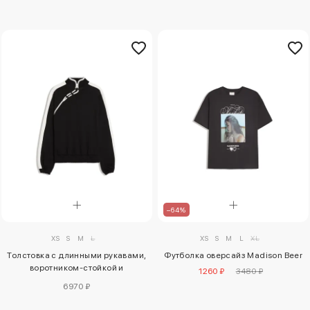
–64%
XS
S
M
L
XS
S
M
L
XL
Толстовка с длинными рукавами,
Футболка оверсайз Madison Beer
воротником-стойкой и
1260 ₽
3480 ₽
застежками-тоггл
6970 ₽