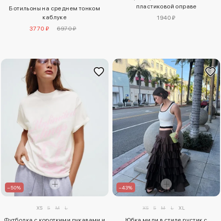
пластиковой оправе
Ботильоны на среднем тонком
каблуке
1940 ₽
3770 ₽
6970 ₽
–50%
–43%
XS
S
M
L
XS
S
M
L
XL
Футболка с короткими рукавами и
Юбка миди в стиле рустик с