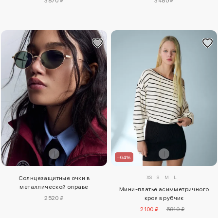
3870 ₽
3480 ₽
–64%
XS
S
M
L
Солнцезащитные очки в
металлической оправе
Мини-платье асимметричного
2520 ₽
кроя в рубчик
2100 ₽
5810 ₽