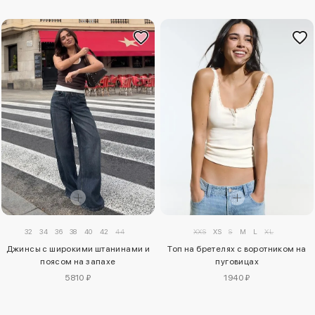
32
34
36
38
40
42
44
XXS
XS
S
M
L
XL
Джинсы с широкими штанинами и
Топ на бретелях с воротником на
поясом на запахе
пуговицах
5810 ₽
1940 ₽