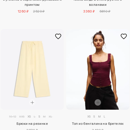
принтом
воланами
1260 ₽
2520 ₽
3360 ₽
5810 ₽
10-12
XXS
XS
L
S
M
XL
XS
S
M
L
Брюки на резинке
Топ из бенгалина на бретелях