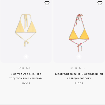
XS-S
M-L
XS
S
M
L
Бюстгальтер бикини с
Бюстгальтер бикини с горловиной
треугольными чашками
халтер в полоску
1940 ₽
3100 ₽