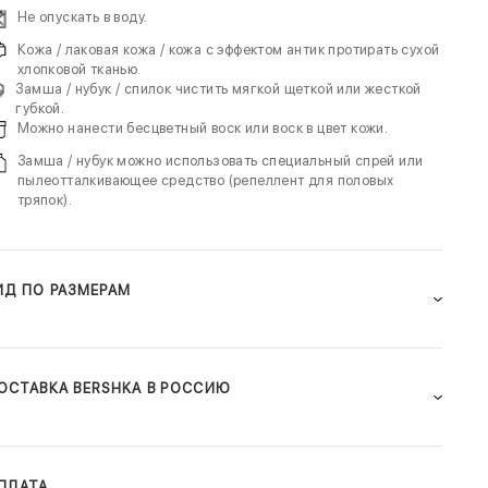
Не опускать в воду.
Кожа / лаковая кожа / кожа с эффектом антик протирать сухой
хлопковой тканью.
Замша / нубук / спилок чистить мягкой щеткой или жесткой
губкой.
Можно нанести бесцветный воск или воск в цвет кожи.
Замша / нубук можно использовать специальный спрей или
пылеотталкивающее средство (репеллент для половых
тряпок).
ИД ПО РАЗМЕРАМ
ОСТАВКА BERSHKA В РОССИЮ
ПЛАТА