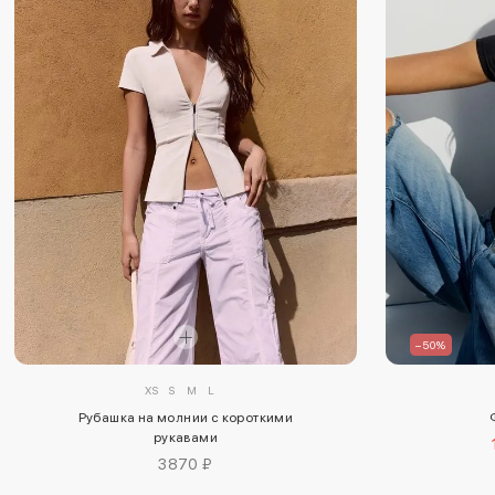
–50%
XS
S
M
L
Рубашка на молнии с короткими
рукавами
3870 ₽