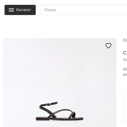
Каталог
B
С
Ар
AI
м