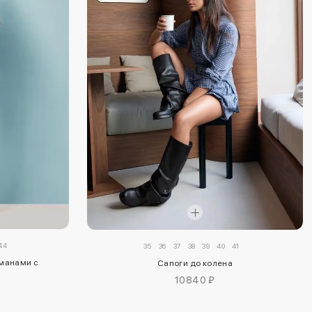
44
35
36
37
38
39
40
41
манами с
Сапоги до колена
10840 ₽