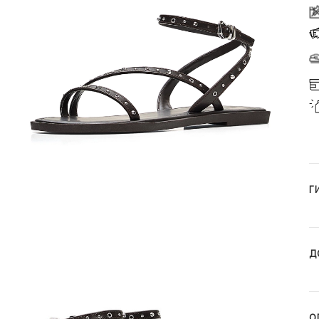
Г
Д
О