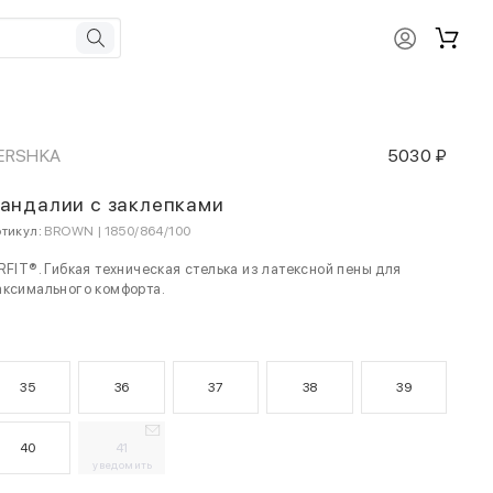
ERSHKA
5030 ₽
андалии с заклепками
тикул:
BROWN | 1850/864/100
RFIT®. Гибкая техническая стелька из латексной пены для
аксимального комфорта.
35
36
37
38
39
40
41
уведомить