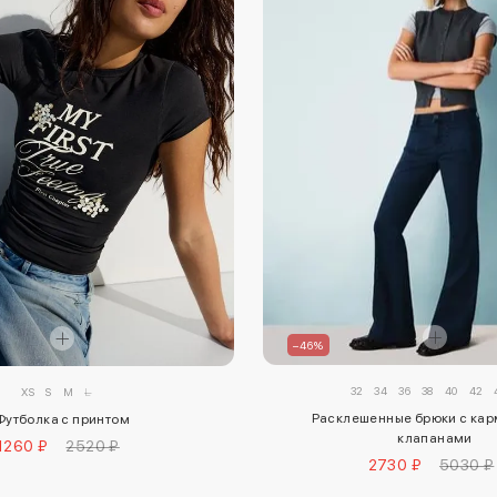
–46%
32
34
36
38
40
42
XS
S
M
L
Расклешенные брюки с кар
Футболка с принтом
клапанами
1260 ₽
2520 ₽
2730 ₽
5030 ₽