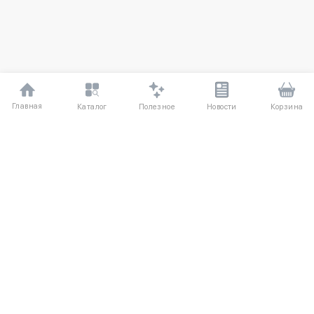
Главная
Полезное
Каталог
Новости
Корзина
ДЛЯ ПОКУПАТЕЛЕЙ
О компании
Частые вопросы
Соглашение
Способы оплаты
Агентский договор
Доставка
Отзывы
Обмен и возврат