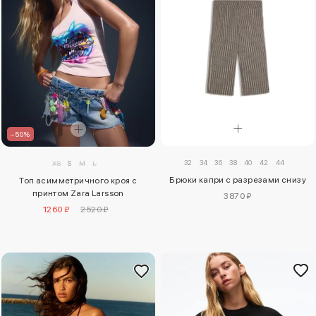
–50%
32
34
36
38
40
42
44
XS
S
M
L
Брюки капри с разрезами снизу
Топ асимметричного кроя с
принтом Zara Larsson
3870 ₽
1260 ₽
2520 ₽