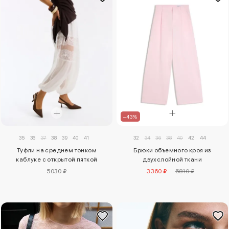
–43%
35
36
37
38
39
40
41
32
34
36
38
40
42
44
Туфли на среднем тонком
Брюки объемного кроя из
каблуке с открытой пяткой
двухслойной ткани
5030 ₽
3360 ₽
5810 ₽