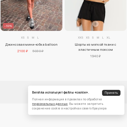
–59%
XXS
XS
S
M
L
XL
XS
S
M
L
Шорты из мягкой ткани с
Джинсовая мини-юбка balloon
эластичным поясом
2100 ₽
5030 ₽
1940 ₽
Bershka использует файлы «cookie».
Принять
Полная информация в правилах по обработке
персональных данных
. Вы можете запретить
сохранение cookie в настройках своего браузера