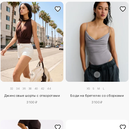
32
34
36
38
40
42
44
XS
S
M
L
Джинсовые шорты с отворотами
Боди на бретелях со сборками
3100 ₽
3100 ₽