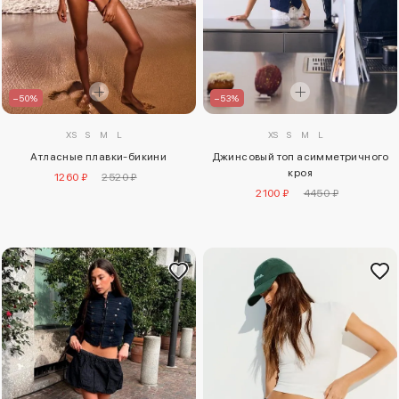
–50%
–53%
XS
S
M
L
XS
S
M
L
Атласные плавки-бикини
Джинсовый топ асимметричного
кроя
1260 ₽
2520 ₽
2100 ₽
4450 ₽