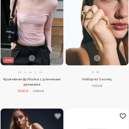
–64%
S
M
XS
S
M
L
XL
Набор из 3 колец
Кружевная футболка с длинными
рукавами
1550 ₽
1260 ₽
3480 ₽