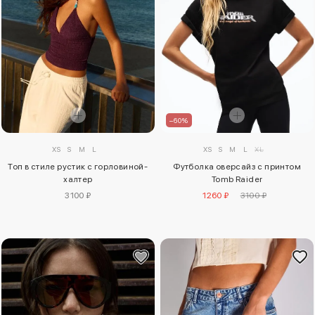
–60%
XS
S
M
L
XL
XS
S
M
L
Футболка оверсайз с принтом
Топ в стиле рустик с горловиной-
Tomb Raider
халтер
1260 ₽
3100 ₽
3100 ₽