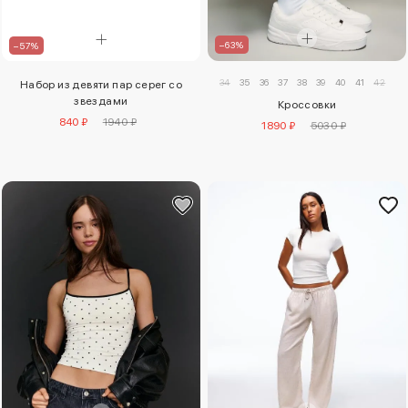
–63%
–57%
34
35
36
37
38
39
40
41
42
Набор из девяти пар серег со
звездами
Кроссовки
840 ₽
1940 ₽
1890 ₽
5030 ₽