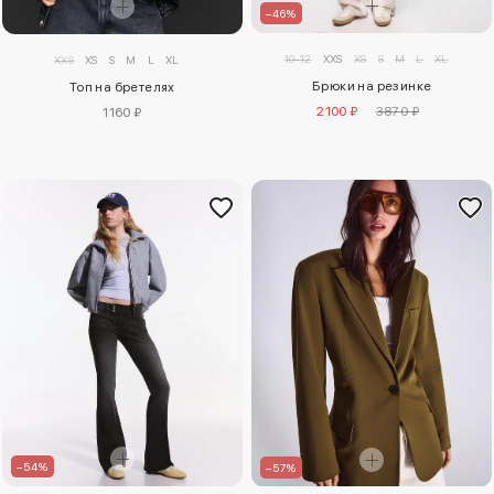
–46%
10-12
XXS
XS
S
M
L
XL
XXS
XS
S
M
L
XL
Брюки на резинке
Топ на бретелях
2100 ₽
3870 ₽
1160 ₽
–54%
–57%