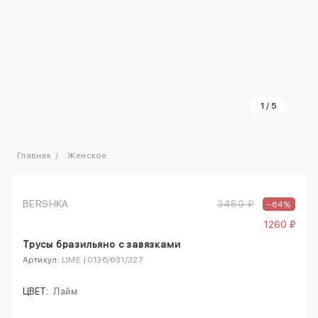
1
/
5
Главная
Женское
BERSHKA
3480 ₽
–64%
1260 ₽
Трусы бразильяно с завязками
Артикул:
LIME | 0136/631/327
ЦВЕТ:
Лайм