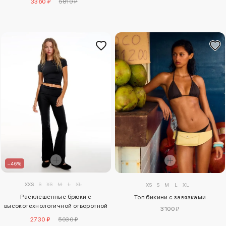
3360 ₽
5810 ₽
–46%
XXS
S
XS
M
L
XL
XS
S
M
L
XL
Расклешенные брюки с
Топ бикини с завязками
высокотехнологичной отворотной
3100 ₽
талией
2730 ₽
5030 ₽