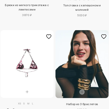
Брюки из мягкого трикотажа с
Толстовка с капюшоном и
лампасами
молнией
3870 ₽
5030 ₽
XS
S
M
L
Набор из 3 браслетов