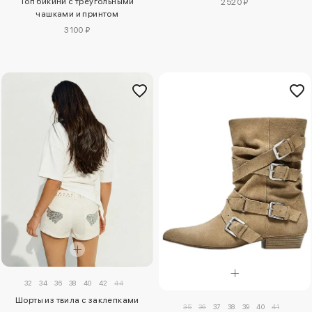
Топ бикини с треугольными
2520 ₽
чашками и принтом
3100 ₽
32
34
36
38
40
42
44
Шорты из твила с заклепками
35
36
37
38
39
40
41