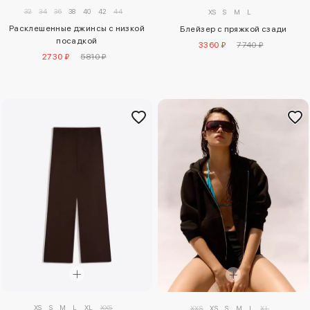
32
34
36
38
40
42
44
XS
S
M
L
Расклешенные джинсы с низкой
Блейзер с пряжкой сзади
посадкой
3360 ₽
7740 ₽
2730 ₽
5810 ₽
XS
S
M
L
XL
XXS
XXS
XS
S
M
L
XL