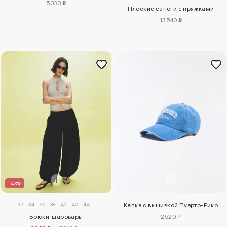
5030 ₽
Плоские сапоги с пряжками
13540 ₽
–43%
32
34
36
38
40
42
44
Кепка с вышивкой Пуэрто-Рико
2520 ₽
Брюки-шаровары