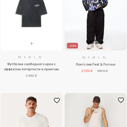
–54%
XS
S
M
L
XL
XS
S
M
L
XL
Футболка свободного кроя с
Лонгслив Fast & Furious
эффектом потертости и принтом
2730 ₽
5810 ₽
3480 ₽