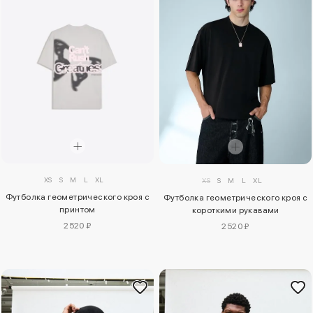
XS
S
M
L
XL
XS
S
M
L
XL
Футболка геометрического кроя с
Футболка геометрического кроя с
принтом
короткими рукавами
2520 ₽
2520 ₽