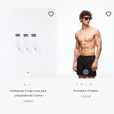
S
M
L
XL
M
L
Базовые плавки
Набор из 3 пар носков в
спортивном стиле
2520 ₽
1940 ₽