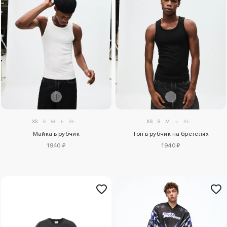
XS
S
M
L
XL
XS
S
M
L
XL
Майка в рубчик
Топ в рубчик на бретелях
1940 ₽
1940 ₽