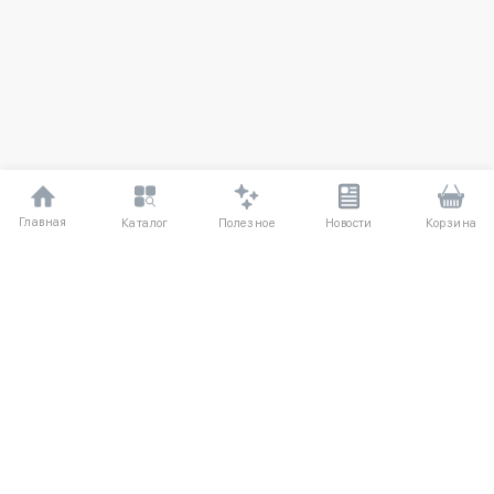
Главная
Полезное
Каталог
Новости
Корзина
ДЛЯ ПОКУПАТЕЛЕЙ
О компании
Частые вопросы
Соглашение
Способы оплаты
Агентский договор
Доставка