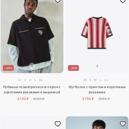
–46%
–46%
XS
S
M
L
XL
XS
S
M
L
XL
Футболка с принтом и короткими
Рубашка геометрического кроя с
рукавами
короткими рукавами и вышивкой
2730 ₽
5030 ₽
2730 ₽
5030 ₽