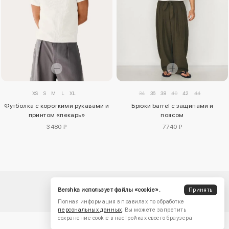
34
36
38
40
42
44
XS
S
M
L
XL
Брюки barrel с защипами и
Футболка с короткими рукавами и
поясом
принтом «пекарь»
7740 ₽
3480 ₽
Bershka использует файлы «cookie».
Принять
Полная информация в правилах по обработке
персональных данных
. Вы можете запретить
сохранение cookie в настройках своего браузера