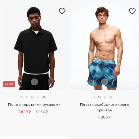
–25%
XS
S
M
L
XL
S
M
L
XL
Поло с короткими рукавами
Плавки свободного кроя с
принтом
2640 ₽
3480 ₽
3480 ₽