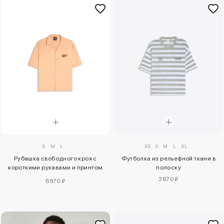
S
M
L
XS
S
M
L
XL
Рубашка свободного кроя с
Футболка из рельефной ткани в
короткими рукавами и принтом
полоску
Volcom
3870 ₽
6970 ₽