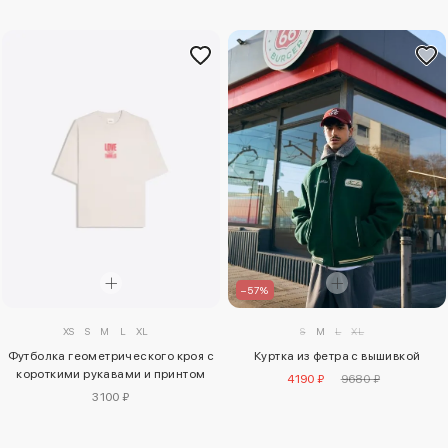
–57%
XS
S
M
L
XL
S
M
L
XL
Футболка геометрического кроя с
Куртка из фетра с вышивкой
короткими рукавами и принтом
4190 ₽
9680 ₽
3100 ₽