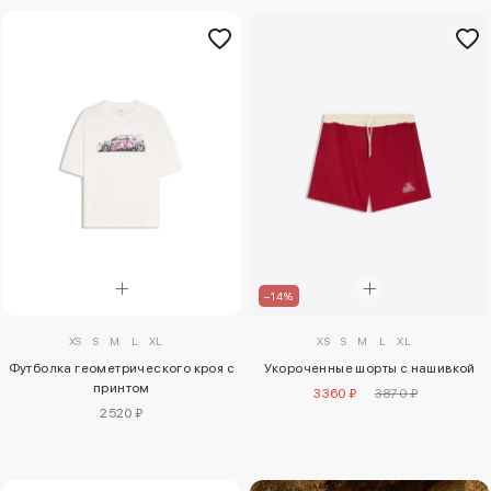
–14%
XS
S
M
L
XL
XS
S
M
L
XL
Футболка геометрического кроя с
Укороченные шорты с нашивкой
принтом
3360 ₽
3870 ₽
2520 ₽