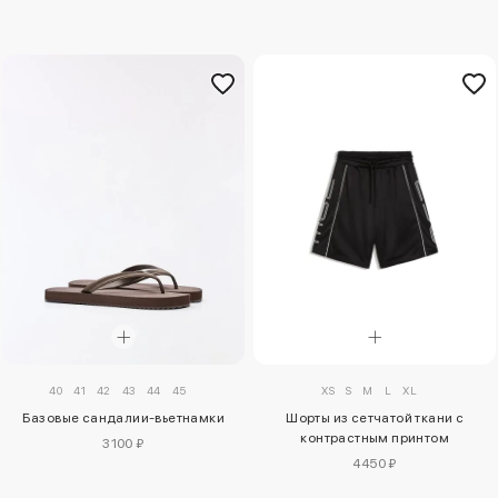
XS
S
M
L
XL
40
41
42
43
44
45
Шорты из сетчатой ткани с
Базовые сандалии-вьетнамки
контрастным принтом
3100 ₽
4450 ₽