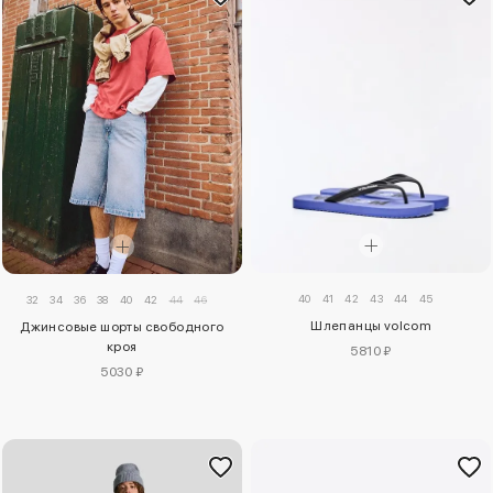
40
41
42
43
44
45
32
34
36
38
40
42
44
46
Шлепанцы volcom
Джинсовые шорты свободного
кроя
5810 ₽
5030 ₽