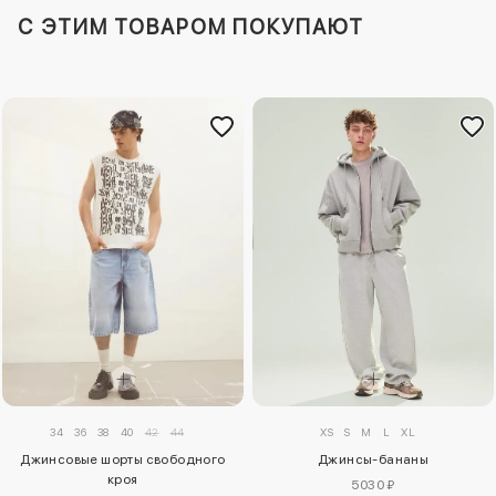
C ЭТИМ ТОВАРОМ ПОКУПАЮТ
34
36
38
40
42
44
XS
S
M
L
XL
Джинсовые шорты свободного
Джинсы-бананы
кроя
5030 ₽