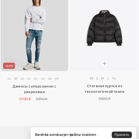
–64%
XS
S
M
L
XL
34
36
38
40
42
44
46
48
Стеганая куртка из
Джинсы суперскинни с
технологичной ткани
разрезами
9680 ₽
2100 ₽
5810 ₽
Bershka использует файлы «cookie».
Принять