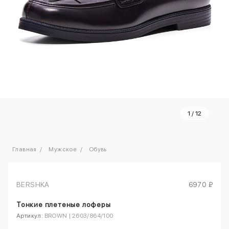
1
/
12
Главная
Мужское
Обувь
BERSHKA
6970 ₽
Тонкие плетеные лоферы
Артикул:
BROWN | 2603/864/100