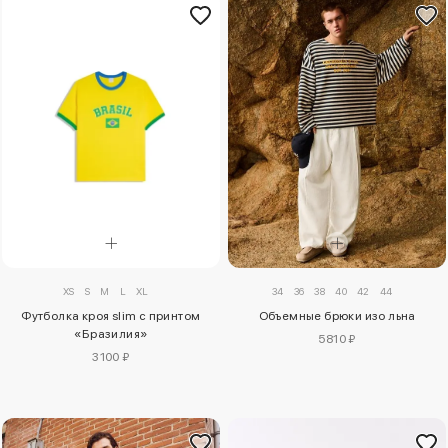
XS
S
M
L
XL
34
36
38
40
42
44
Футболка кроя slim с принтом
Объемные брюки изо льна
«Бразилия»
5810 ₽
3100 ₽