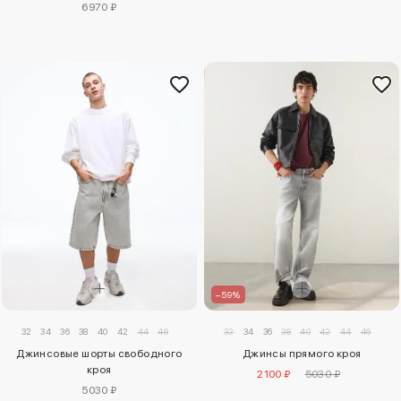
6970 ₽
–59%
32
34
36
38
40
42
44
46
32
34
36
38
40
42
44
46
Джинсовые шорты свободного
Джинсы прямого кроя
кроя
2100 ₽
5030 ₽
5030 ₽