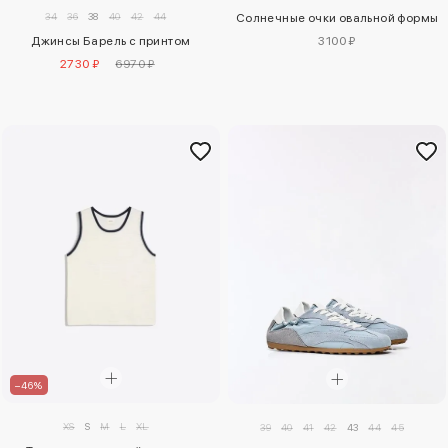
34
36
38
40
42
44
Солнечные очки овальной формы
Джинсы Барель с принтом
3100 ₽
2730 ₽
6970 ₽
–46%
XS
S
M
L
XL
39
40
41
42
43
44
45