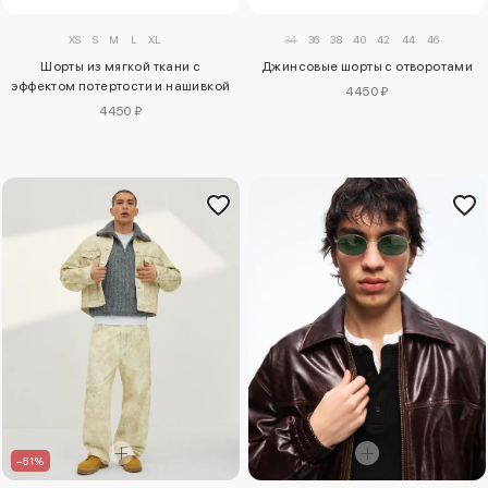
XS
S
M
L
XL
34
36
38
40
42
44
46
Шорты из мягкой ткани с
Джинсовые шорты с отворотами
эффектом потертости и нашивкой
4450 ₽
4450 ₽
–61%