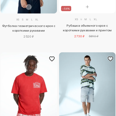
–54%
XS
S
M
L
XL
XS
S
M
L
XL
Рубашка объемного кроя с
Футболка геометрического кроя с
короткими рукавами и принтом
короткими рукавами
2730 ₽
5810 ₽
2520 ₽