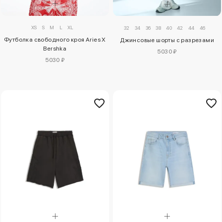
XS
S
M
L
XL
32
34
36
38
40
42
44
46
Футболка свободного кроя Aries X
Джинсовые шорты с разрезами
Bershka
5030 ₽
5030 ₽