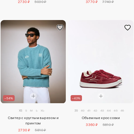
2730 ₽
5030 ₽
3770 ₽
7740 ₽
–54%
–43%
XS
S
M
L
XL
39
40
41
42
43
44
45
46
Свитер с круглым вырезом и
Объемные кроссовки
принтом
3360 ₽
5810 ₽
2730 ₽
5810 ₽