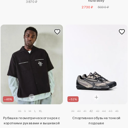
fluid boxy
3870 ₽
2730 ₽
5030 ₽
–46%
–52%
XS
S
M
L
XL
39
40
41
42
43
44
45
46
Рубашка геометрического кроя с
Спортивная обувь на тонкой
короткими рукавами и вышивкой
подошве