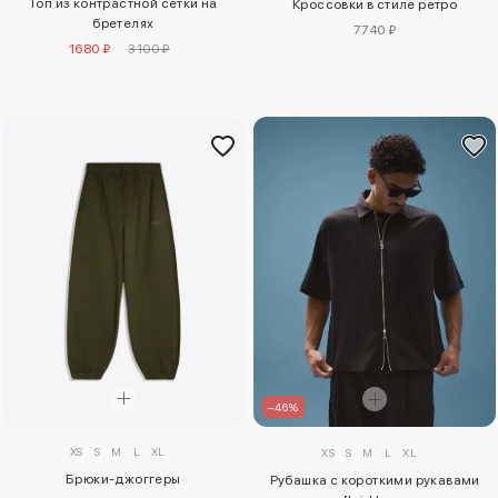
Топ из контрастной сетки на
Кроссовки в стиле ретро
бретелях
7740 ₽
1680 ₽
3100 ₽
–46%
XS
S
M
L
XL
XS
S
M
L
XL
Брюки-джоггеры
Рубашка с короткими рукавами