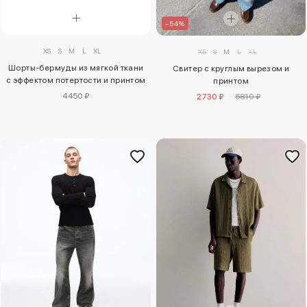
–54%
XS
S
M
L
XL
XS
S
M
L
XL
Шорты-бермуды из мягкой ткани
Свитер с круглым вырезом и
с эффектом потертости и принтом
принтом
4450 ₽
2730 ₽
5810 ₽