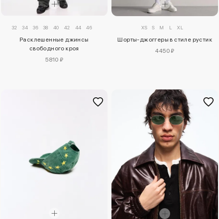
XS
S
M
L
XL
32
34
36
38
40
42
44
46
Шорты-джоггеры в стиле рустик
Расклешенные джинсы
свободного кроя
4450 ₽
5810 ₽