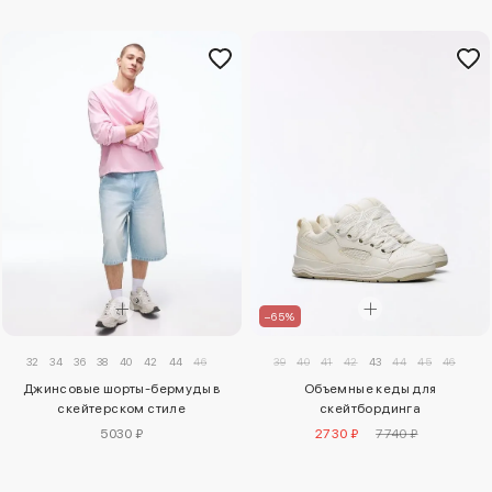
–65%
39
40
41
42
43
44
45
46
32
34
36
38
40
42
44
46
Объемные кеды для
Джинсовые шорты-бермуды в
скейтбординга
скейтерском стиле
2730 ₽
7740 ₽
5030 ₽