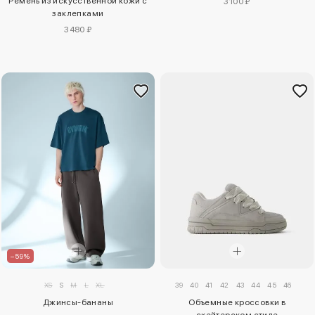
Ремень из искусственной кожи с
3100 ₽
заклепками
3480 ₽
–59%
XS
S
M
L
XL
39
40
41
42
43
44
45
46
Джинсы-бананы
Объемные кроссовки в