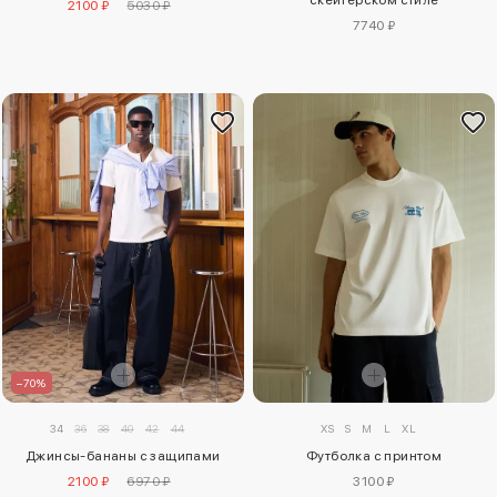
скейтерском стиле
2100 ₽
5030 ₽
7740 ₽
–70%
XS
S
M
L
XL
34
36
38
40
42
44
Футболка с принтом
Джинсы-бананы с защипами
3100 ₽
2100 ₽
6970 ₽