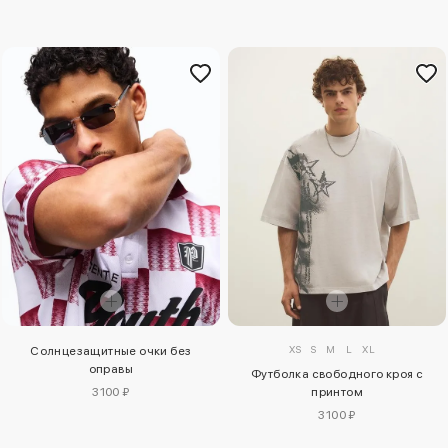
XS
S
M
L
XL
Солнцезащитные очки без
оправы
Футболка свободного кроя с
3100 ₽
принтом
3100 ₽