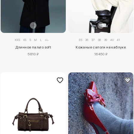
XXS
XS
S
M
L
XL
35
36
37
38
39
40
41
Длинное пальто soft
Кожаные сапоги на каблуке
5810 ₽
16450 ₽