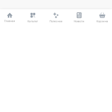
Главная
Полезное
Каталог
Новости
Корзина
ДЛЯ ПОКУПАТЕЛЕЙ
О компании
Частые вопросы
Соглашение
Способы оплаты
Агентский договор
Доставка
Отзывы
Обмен и возврат
КАТАЛОГ
КОНТАКТЫ