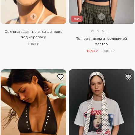
–64%
XS
S
M
L
Солнцезащитные очки в оправе
под черепаху
Топ с запахом и горловиной
1940 ₽
халтер
1260 ₽
3480 ₽