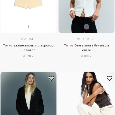
XS-S
M-L
XS
S
M
L
Трикотажные шорты с отворотом
Топ из бенгалина в бельевом
на поясе
стиле
3870 ₽
3480 ₽