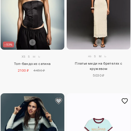
–53%
XS
S
M
L
XS
S
M
L
Платье миди на бретелях с
Топ-бандо из сатина
кружевом
2100 ₽
4450 ₽
5030 ₽