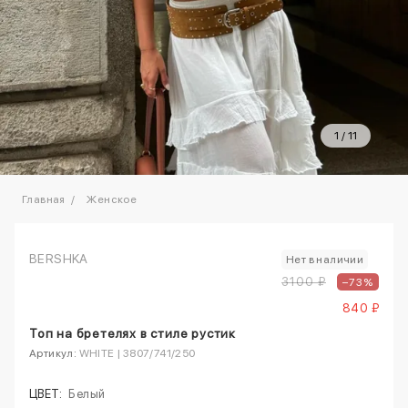
1
/
11
Главная
Женское
BERSHKA
Нет в наличии
3100 ₽
–73%
840 ₽
Топ на бретелях в стиле рустик
Артикул:
WHITE | 3807/741/250
ЦВЕТ:
Белый