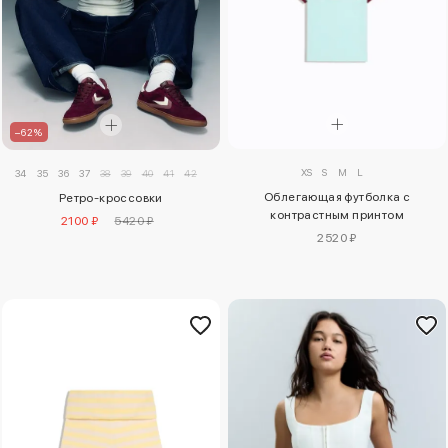
–62%
XS
S
M
L
34
35
36
37
38
39
40
41
42
Облегающая футболка с
Ретро-кроссовки
контрастным принтом
2100 ₽
5420 ₽
2520 ₽