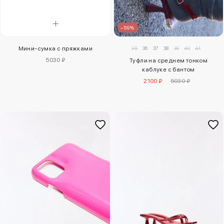
–59%
35
36
37
38
39
40
41
Мини-сумка с пряжками
5030 ₽
Туфли на среднем тонком
каблуке с бантом
2100 ₽
5030 ₽