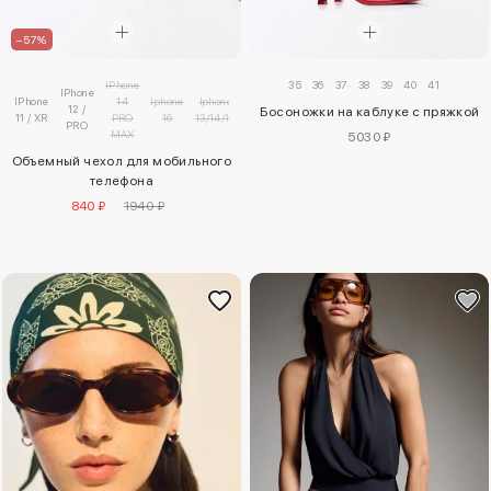
–57%
35
36
37
38
39
40
41
IPhone
IPhone
IPhone
14
Iphone
Iphone
12 /
Босоножки на каблуке с пряжкой
11 / XR
PRO
16
13/14/15
PRO
MAX
5030 ₽
Объемный чехол для мобильного
телефона
840 ₽
1940 ₽