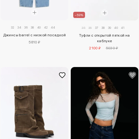
–59%
32
34
36
38
40
42
44
35
36
37
38
39
40
41
Джинсы barrel с низкой посадкой
Туфли с открытой пяткой на
каблуке
5810 ₽
2100 ₽
5030 ₽