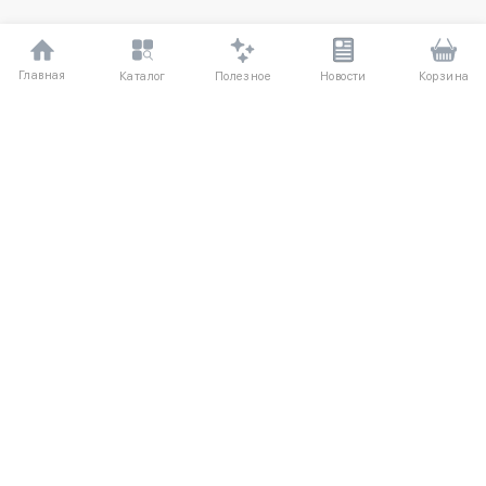
Главная
Полезное
Каталог
Новости
Корзина
ДЛЯ ПОКУПАТЕЛЕЙ
О компании
Частые вопросы
Соглашение
Способы оплаты
Агентский договор
Доставка
Отзывы
Обмен и возврат
КАТАЛОГ
КОНТАКТЫ