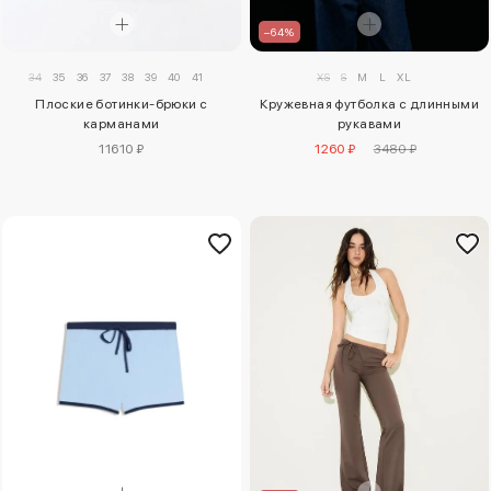
–64%
34
35
36
37
38
39
40
41
XS
S
M
L
XL
Плоские ботинки-брюки с
Кружевная футболка с длинными
карманами
рукавами
11610 ₽
1260 ₽
3480 ₽