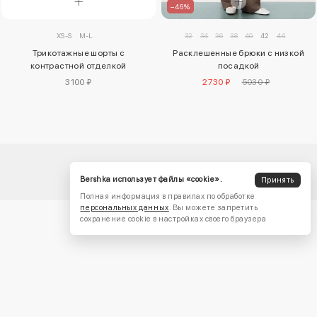
–46%
XS-S
M-L
32
34
36
38
40
42
44
Трикотажные шорты с
Расклешенные брюки с низкой
контрастной отделкой
посадкой
3100 ₽
2730 ₽
5030 ₽
Bershka использует файлы «cookie».
Принять
Полная информация в правилах по обработке
персональных данных
. Вы можете запретить
сохранение cookie в настройках своего браузера