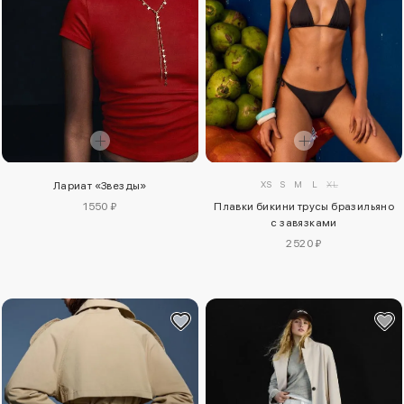
XS
S
M
L
XL
Лариат «Звезды»
1550 ₽
Плавки бикини трусы бразильяно
с завязками
2520 ₽