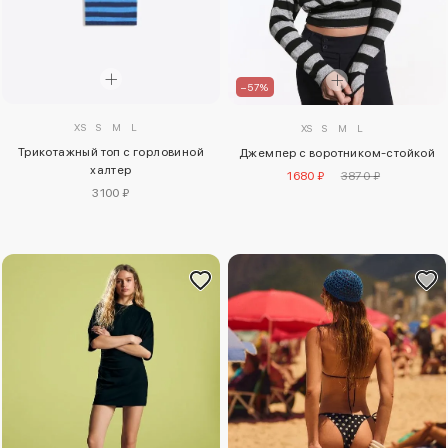
–57%
XS
S
M
L
XS
S
M
L
Трикотажный топ с горловиной
Джемпер с воротником-стойкой
халтер
1680 ₽
3870 ₽
3100 ₽