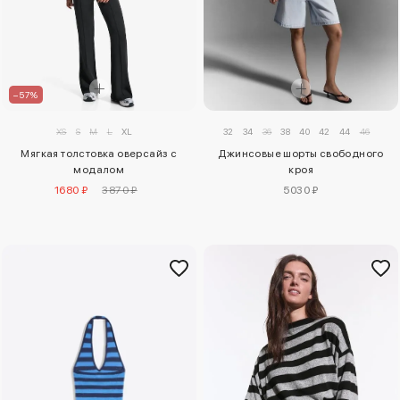
–57%
32
34
36
38
40
42
44
46
XS
S
M
L
XL
Джинсовые шорты свободного
Мягкая толстовка оверсайз с
кроя
модалом
5030 ₽
1680 ₽
3870 ₽