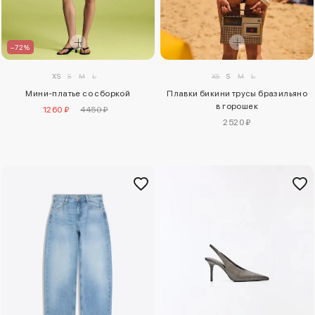
–72%
XS
S
M
L
XS
S
M
L
Мини-платье со сборкой
Плавки бикини трусы бразильяно
в горошек
1260 ₽
4450 ₽
2520 ₽