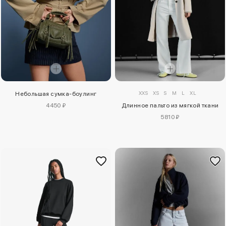
XXS
XS
S
M
L
XL
Небольшая сумка-боулинг
4450 ₽
Длинное пальто из мягкой ткани
5810 ₽