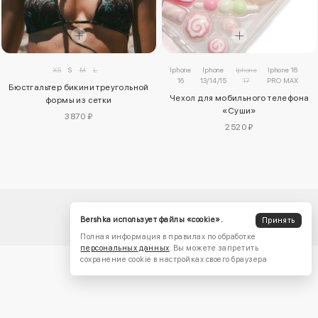
Iphone
Iphone
Iphone
Iphone 16
XS
S
M
L
16
13/14/15
17
PRO MAX
Бюстгальтер бикини треугольной
Чехол для мобильного телефона
формы из сетки
«Суши»
3870 ₽
2520 ₽
Bershka использует файлы «cookie».
Принять
Полная информация в правилах по обработке
персональных данных
. Вы можете запретить
сохранение cookie в настройках своего браузера