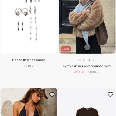
–57%
XS
S
M
L
Набор из 9 пар серег
1940 ₽
Куртка из искусственного меха
4190 ₽
9680 ₽