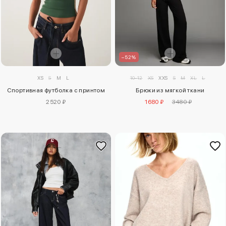
–52%
XS
S
M
L
10-12
XS
XXS
S
M
XL
L
Спортивная футболка с принтом
Брюки из мягкой ткани
2520 ₽
1680 ₽
3480 ₽