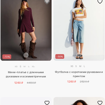
–50%
–72%
XS
S
M
L
XS
S
M
L
XL
Футболка с короткими рукавами и
Мини-платье с длинными
принтом
рукавами и асимметричным
подолом
1260 ₽
2520 ₽
1260 ₽
4450 ₽