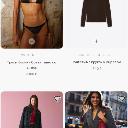
XXS
XS
S
M
L
XL
XS
S
M
L
Лонгслив с круглым вырезом
Трусы бикини бразильяно со
strass
1740 ₽
3100 ₽