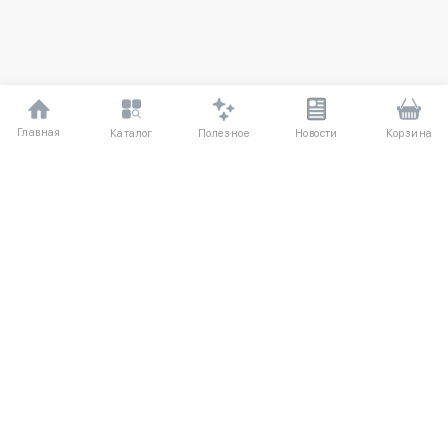
Главная
Полезное
Каталог
Новости
Корзина
ДЛЯ ПОКУПАТЕЛЕЙ
О компании
Частые вопросы
Соглашение
Способы оплаты
Агентский договор
Доставка
Отзывы
Обмен и возврат