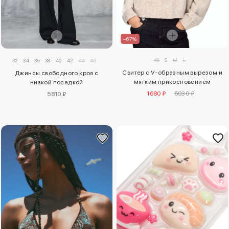
–67%
XS
S
M
L
32
34
36
38
40
42
44
46
Свитер с V-образным вырезом и
Джинсы свободного кроя с
мягким прикосновением
низкой посадкой
1680 ₽
5030 ₽
5810 ₽