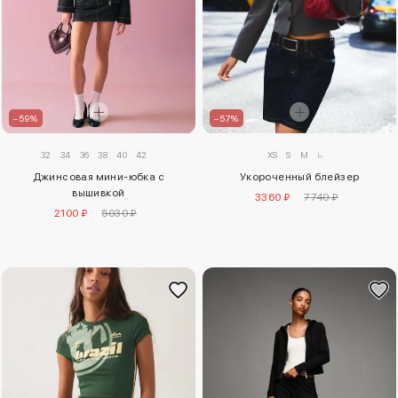
–59%
–57%
32
34
36
38
40
42
XS
S
M
L
Джинсовая мини-юбка с
Укороченный блейзер
вышивкой
3360 ₽
7740 ₽
2100 ₽
5030 ₽