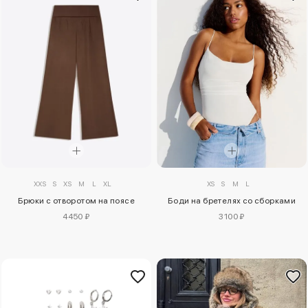
XXS
S
XS
M
L
XL
XS
S
M
L
Брюки с отворотом на поясе
Боди на бретелях со сборками
4450 ₽
3100 ₽