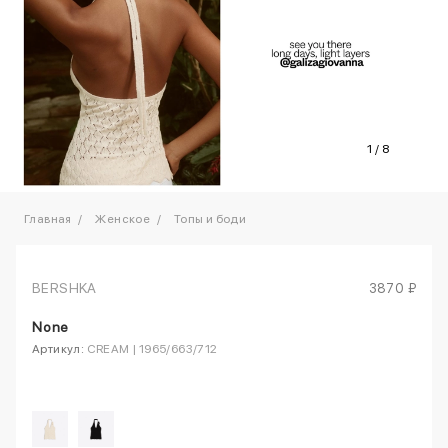
1
/
8
Главная
Женское
Топы и боди
BERSHKA
3870 ₽
None
Артикул:
CREAM | 1965/663/712