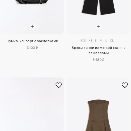
XXS
XS
S
M
L
XL
Сумка-конверт с заклепками
3100 ₽
Брюки капри из мягкой ткани с
лампасами
3480 ₽