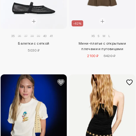
–62%
35
36
37
38
39
40
41
XS
S
M
L
Балетки с сеткой
Мини-платье с открытыми
плечами и пуговицами
5030 ₽
2100 ₽
5420 ₽