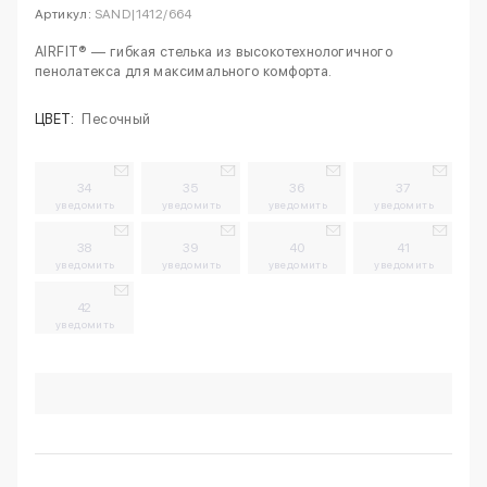
Артикул:
SAND|1412/664
AIRFIT® — гибкая стелька из высокотехнологичного
пенолатекса для максимального комфорта.
ЦВЕТ:
Песочный
34
35
36
37
уведомить
уведомить
уведомить
уведомить
38
39
40
41
уведомить
уведомить
уведомить
уведомить
42
уведомить