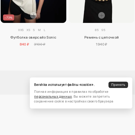
–73%
XXS
XS
S
M
L
85
95
Футболка оверсайз Sonic
Ремень с цепочкой
840 ₽
3100 ₽
1940 ₽
Bershka использует файлы «cookie».
Принять
Полная информация в правилах по обработке
персональных данных
. Вы можете запретить
сохранение cookie в настройках своего браузера