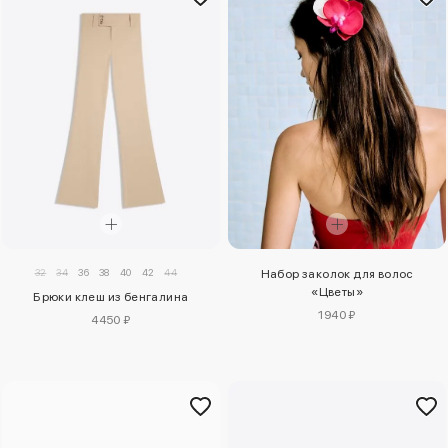
32
34
36
38
40
42
44
Набор заколок для волос
«Цветы»
Брюки клеш из бенгалина
1940 ₽
4450 ₽