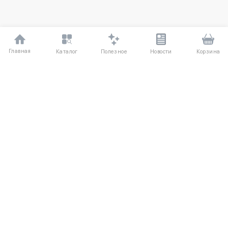
Главная
Полезное
Каталог
Новости
Корзина
ДЛЯ ПОКУПАТЕЛЕЙ
О компании
Частые вопросы
Соглашение
Способы оплаты
Агентский договор
Доставка
Отзывы
Обмен и возврат
КАТАЛОГ
КОНТАКТЫ