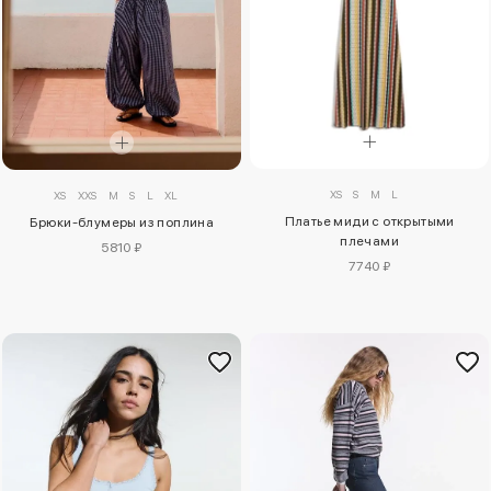
XS
S
M
L
XS
XXS
M
S
L
XL
Платье миди с открытыми
Брюки-блумеры из поплина
плечами
5810 ₽
7740 ₽