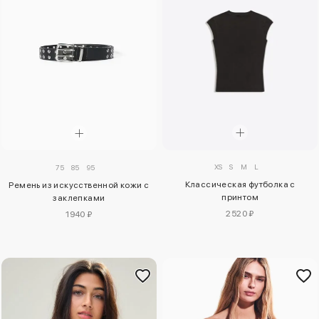
XS
S
M
L
75
85
95
Классическая футболка с
Ремень из искусственной кожи с
принтом
заклепками
2520 ₽
1940 ₽