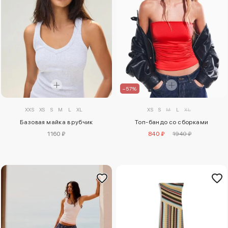
–57%
XXS
XS
S
M
L
XL
XS
S
M
L
XL
Базовая майка в рубчик
Топ-бандо со сборками
1160 ₽
840 ₽
1940 ₽