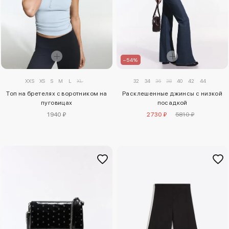
–54%
XXS
XS
S
M
L
XL
32
34
36
38
40
42
44
Топ на бретелях с воротником на
Расклешенные джинсы с низкой
пуговицах
посадкой
1940 ₽
2730 ₽
5810 ₽