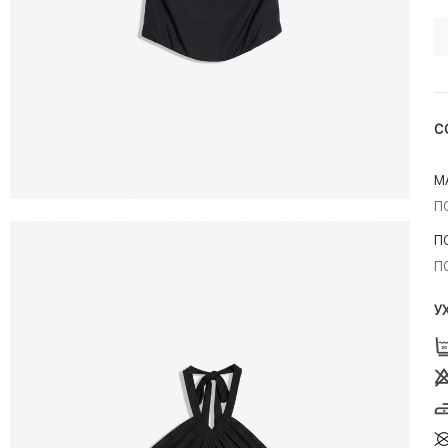
С
М
П
П
П
У