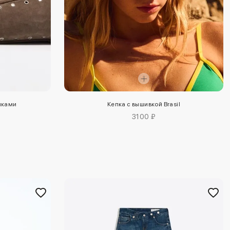
пками
Кепка с вышивкой Brasil
3100 ₽