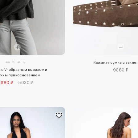
XS
S
M
L
Кожаная сумка с закле
9680 ₽
 с V-образным вырезом и
гким прикосновением
1680 ₽
5030 ₽