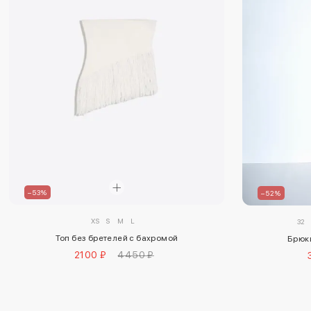
–53%
–52%
XS
S
M
L
32
Топ без бретелей с бахромой
Брюки
2100 ₽
4450 ₽