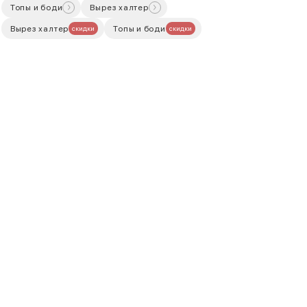
Топы и боди
Вырез халтер
Вырез халтер
Топы и боди
скидки
скидки