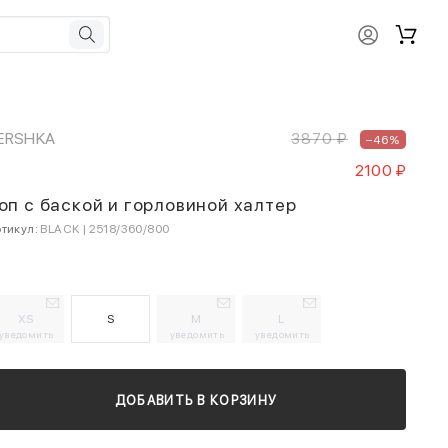
ERSHKA
3870 ₽
–46%
2100 ₽
оп с баской и горловиной халтер
тикул:
BLACK | 2518/360/800
XS
S
M
L
уведомить
уведомить
уведомить
ДОБАВИТЬ В КОРЗИНУ