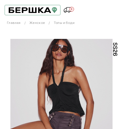
8
Главная
Женское
Топы и боди