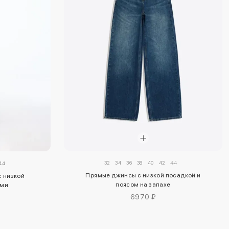
32
34
36
38
40
42
44
44
Прямые джинсы с низкой посадкой и
с низкой
поясом на запахе
ами
6970 ₽