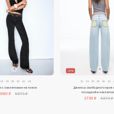
–61%
34
36
38
40
42
44
32
34
36
38
40
42
 с заклепками на поясе
Джинсы свободного кроя 
посадкой и заклепк
3360 ₽
6970 ₽
2730 ₽
6970 ₽