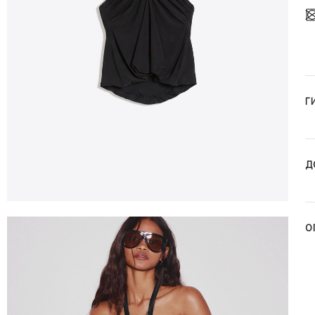
Г
Д
О