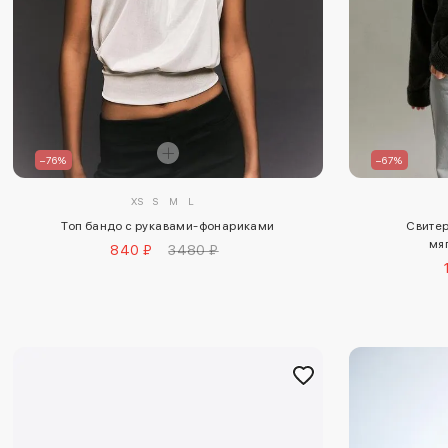
–76%
–67%
XS
S
M
L
Топ бандо с рукавами-фонариками
Свитер
мя
840 ₽
3480 ₽