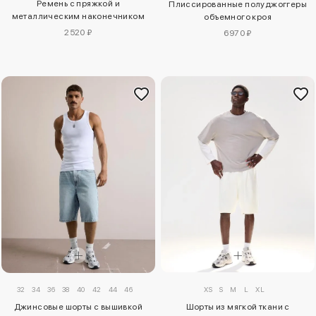
Ремень с пряжкой и
Плиссированные полуджоггеры
металлическим наконечником
объемного кроя
2520 ₽
6970 ₽
XS
S
M
L
XL
32
34
36
38
40
42
44
46
Шорты из мягкой ткани с
Джинсовые шорты с вышивкой