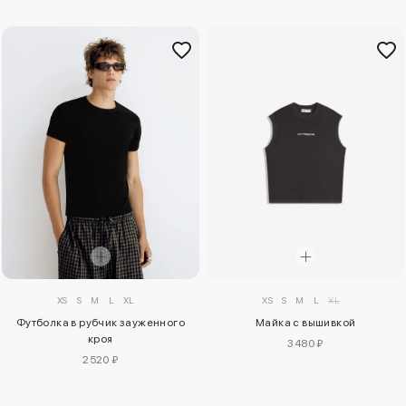
XS
S
M
L
XL
XS
S
M
L
XL
Майка с вышивкой
Футболка в рубчик зауженного
кроя
3480 ₽
2520 ₽