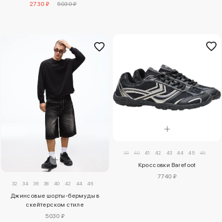
2730 ₽
5030 ₽
39
40
41
42
43
44
45
46
Кроссовки Barefoot
7740 ₽
32
34
36
38
40
42
44
46
Джинсовые шорты-бермуды в
скейтерском стиле
5030 ₽