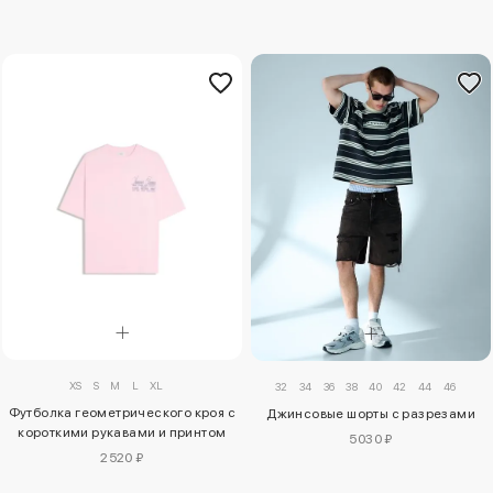
XS
S
M
L
XL
32
34
36
38
40
42
44
46
Футболка геометрического кроя с
Джинсовые шорты с разрезами
короткими рукавами и принтом
5030 ₽
2520 ₽