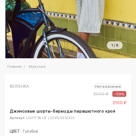
1
/
8
Главная
Мужское
BERSHKA
Нет в наличии
5030 ₽
–59%
2100 ₽
Джинсовые шорты-бермуды парашютного кроя
Артикул:
LIGHT BLUE | 2345/335/433
ЦВЕТ:
Голубой