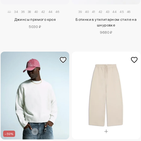
32
34
36
38
40
42
44
46
39
40
41
42
43
44
45
46
Джинсы прямого кроя
Ботинки в утилитарном стиле на
шнуровке
5030 ₽
9680 ₽
–59%