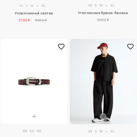
XS
S
M
L
XL
XS
S
M
L
XL
Утепленные брюки-бананы
Укороченный свитер
5030 ₽
2100 ₽
5030 ₽
85
95
100
XS
S
M
L
XL