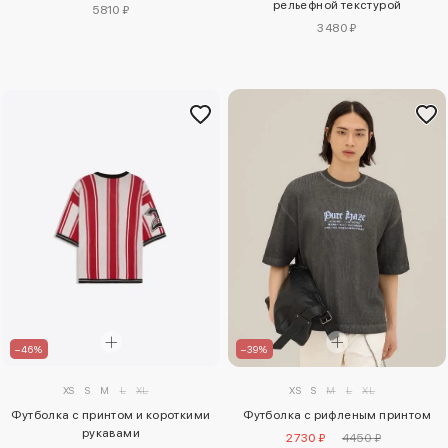
рельефной текстурой
5810 ₽
3480 ₽
–46%
–39%
XS
S
M
L
XL
XS
S
M
L
XL
Футболка с принтом и короткими
Футболка с рифленым принтом
рукавами
2730 ₽
4450 ₽