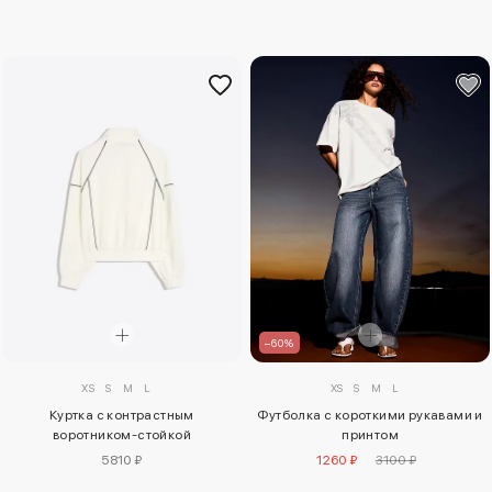
–60%
XS
S
M
L
XS
S
M
L
Куртка с контрастным
Футболка с короткими рукавами и
воротником-стойкой
принтом
5810 ₽
1260 ₽
3100 ₽