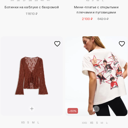
35
36
37
38
39
40
41
XS
S
M
L
Ботинки на каблуке с бахромой
Мини-платье с открытыми
плечами и пуговицами
11610 ₽
2100 ₽
5420 ₽
–60%
XS
S
M
L
XXS
XS
S
M
L