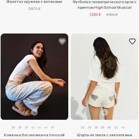
Жакет из кружева с воланами
Футболка геометрического кроя с
принтом High School Musical
3870 ₽
1260 ₽
3100 ₽
35
36
37
38
39
40
41
32
34
36
38
40
42
44
Кожаные босоножки на плоской
Шорты из твила с заклепками