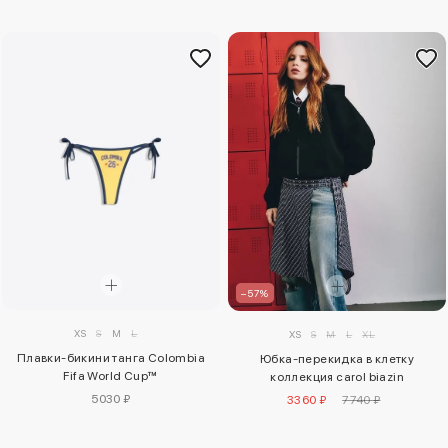
–57%
XS
S
M
L
XS
S
M
L
XL
Плавки-бикини танга Colombia
Юбка-перекидка в клетку
Fifa World Cup™
коллекция carol biazin
5030 ₽
3360 ₽
7740 ₽