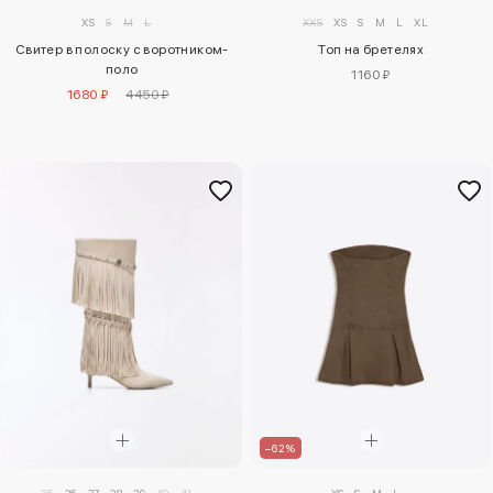
XS
S
M
L
XXS
XS
S
M
L
XL
Свитер в полоску с воротником-
Топ на бретелях
поло
1160 ₽
1680 ₽
4450 ₽
–62%