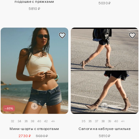
подошве с пряжками
5030 ₽
5810 ₽
–46%
32
34
36
38
40
42
46
35
36
37
38
39
40
41
Мини-шорты с отворотами
Сапоги на каблуке-шпильке
2730 ₽
5030 ₽
5810 ₽