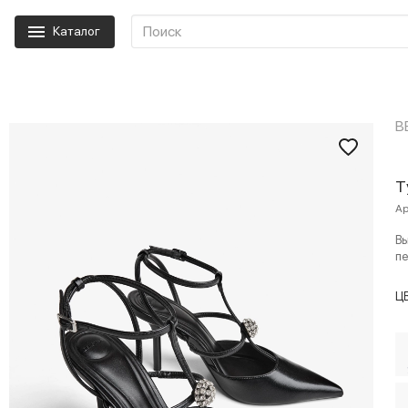
Каталог
B
Т
Ар
Вы
п
Ц