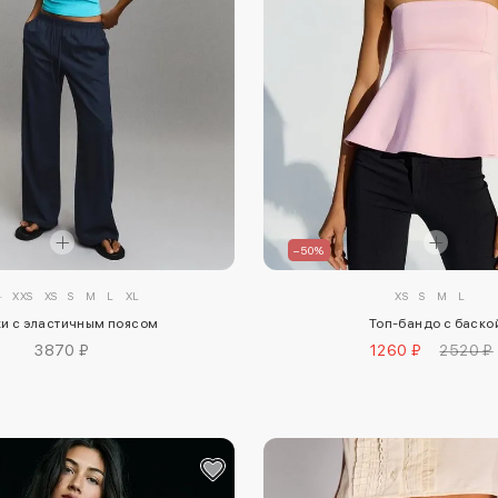
–50%
2
XXS
XS
S
M
L
XL
XS
S
M
L
и с эластичным поясом
Топ-бандо с баско
3870 ₽
1260 ₽
2520 ₽