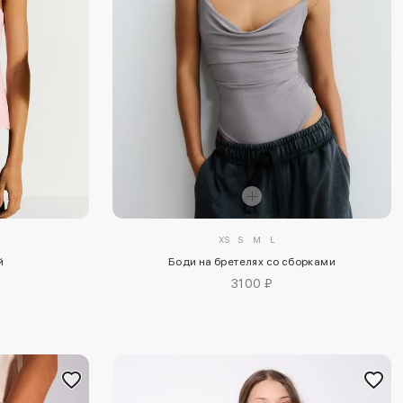
XS
S
M
L
й
Боди на бретелях со сборками
3100 ₽