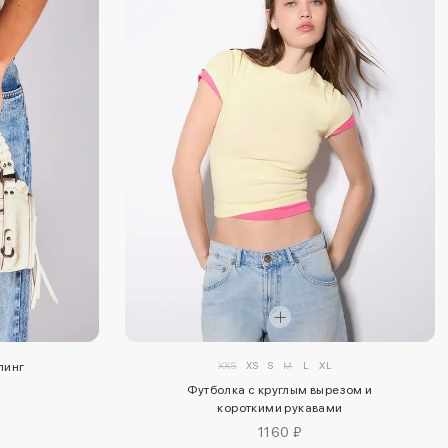
XXS
XS
S
M
L
XL
линг
Футболка с круглым вырезом и
короткими рукавами
1160 ₽