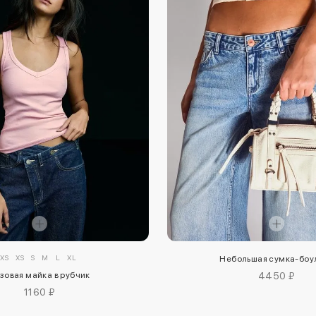
XXS
XS
S
M
L
XL
Небольшая сумка-боу
зовая майка в рубчик
4450 ₽
1160 ₽