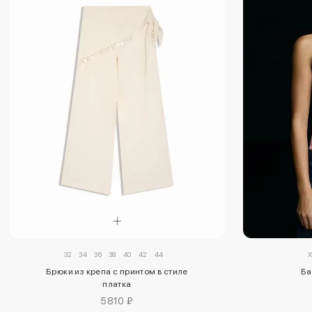
32
34
36
38
40
42
44
Брюки из крепа с принтом в стиле
Ба
платка
5810 ₽