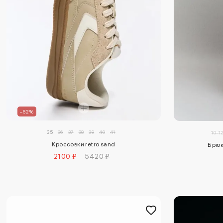
–62%
35
36
37
38
39
40
41
10-1
Кроссовки retro sand
Брюк
2100 ₽
5420 ₽