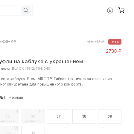
ERSHKA
6970 ₽
–61%
2730 ₽
уфли на каблуке с украшением
тикул:
BLACK | 1912/764/040
сота каблука: 9 см. AIRFIT®. Гибкая техническая стелька из
енополиуретана для повышенного комфорта.
ВЕТ:
Черный
35
36
37
38
39
уведомить
уведомить
40
41