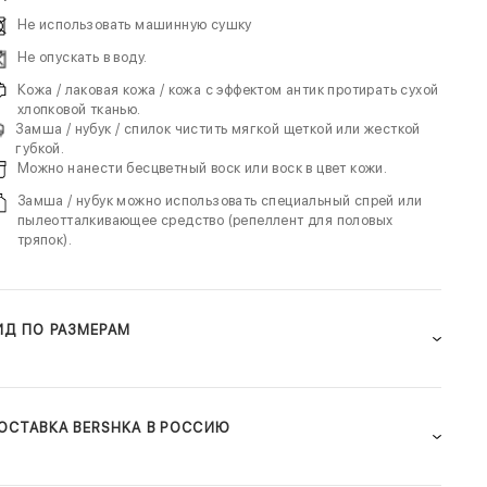
Не использовать машинную сушку
Не опускать в воду.
Кожа / лаковая кожа / кожа с эффектом антик протирать сухой
хлопковой тканью.
Замша / нубук / спилок чистить мягкой щеткой или жесткой
губкой.
Можно нанести бесцветный воск или воск в цвет кожи.
Замша / нубук можно использовать специальный спрей или
пылеотталкивающее средство (репеллент для половых
тряпок).
ИД ПО РАЗМЕРАМ
ОСТАВКА BERSHKA В РОССИЮ