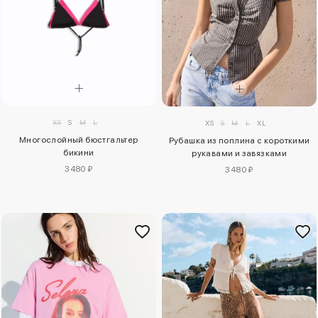
XS
S
M
L
XS
S
M
L
XL
Многослойный бюстгальтер
Рубашка из поплина с короткими
бикини
рукавами и завязками
3480 ₽
3480 ₽