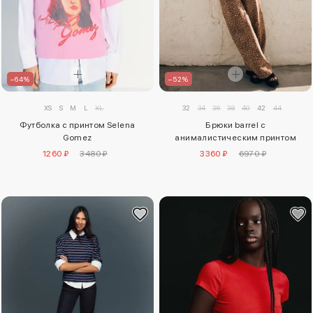
–52%
–64%
32
34
36
38
40
42
44
XS
S
M
L
XL
Брюки barrel с
Футболка с принтом Selena
анималистическим принтом
Gomez
3360 ₽
6970 ₽
1260 ₽
3480 ₽