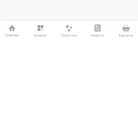
Главная
Полезное
Каталог
Новости
Корзина
ДЛЯ ПОКУПАТЕЛЕЙ
О компании
Частые вопросы
Соглашение
Способы оплаты
Агентский договор
Доставка
Отзывы
Обмен и возврат