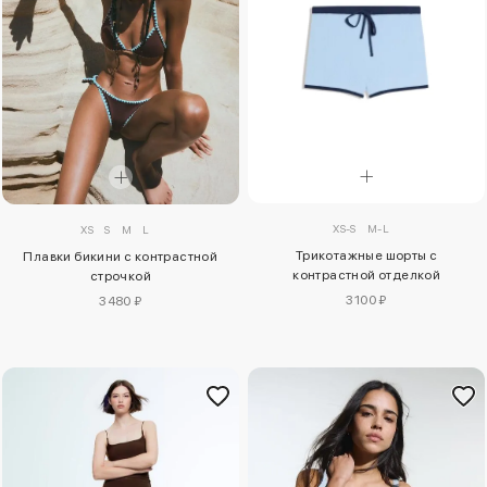
XS-S
M-L
XS
S
M
L
Трикотажные шорты с
Плавки бикини с контрастной
контрастной отделкой
строчкой
3100 ₽
3480 ₽