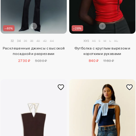
–46%
–28%
32
34
36
38
40
42
44
XXS
XS
S
M
L
XL
Расклешенные джинсы с высокой
Футболка с круглым вырезом и
посадкой и разрезами
короткими рукавами
2730 ₽
5030 ₽
840 ₽
1160 ₽