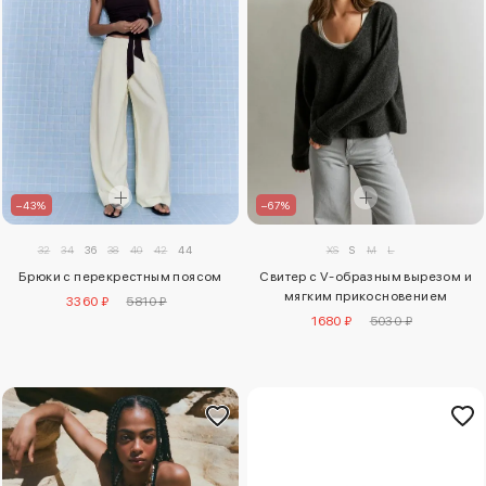
–43%
–67%
32
34
36
38
40
42
44
XS
S
M
L
Брюки с перекрестным поясом
Свитер с V-образным вырезом и
мягким прикосновением
3360 ₽
5810 ₽
1680 ₽
5030 ₽