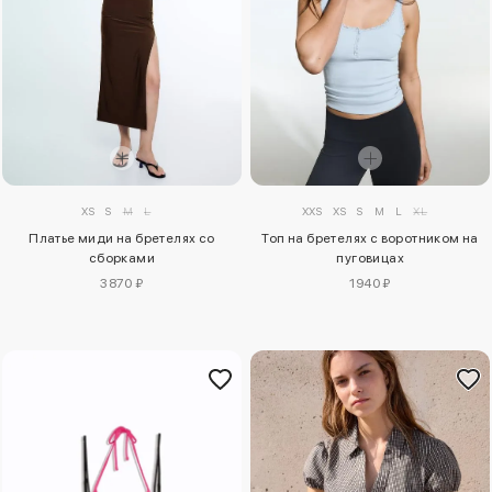
XXS
XS
S
M
L
XL
XS
S
M
L
Топ на бретелях с воротником на
Платье миди на бретелях со
пуговицах
сборками
1940 ₽
3870 ₽