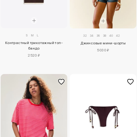
S
M
L
32
34
36
38
40
42
Контрастный трикотажный топ-
Джинсовые мини-шорты
бандо
5030 ₽
2520 ₽