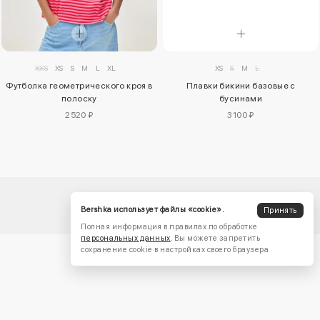
XS
S
M
L
XXS
XS
S
M
L
XL
Плавки бикини базовые с
Футболка геометрического кроя в
бусинами
полоску
3100 ₽
2520 ₽
Bershka использует файлы «cookie».
Принять
Полная информация в правилах по обработке
персональных данных
. Вы можете запретить
сохранение cookie в настройках своего браузера