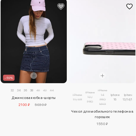
–59%
IPhone
32
34
36
38
40
42
44
IPhone
IPhone
14
Iphone
Iphone
12 /
Джинсовая юбка-шорты
11 / XR
PRO
16
13/14/15
PRO
MAX
2100 ₽
5030 ₽
Чехол для мобильного телефона в
горошек
1550 ₽