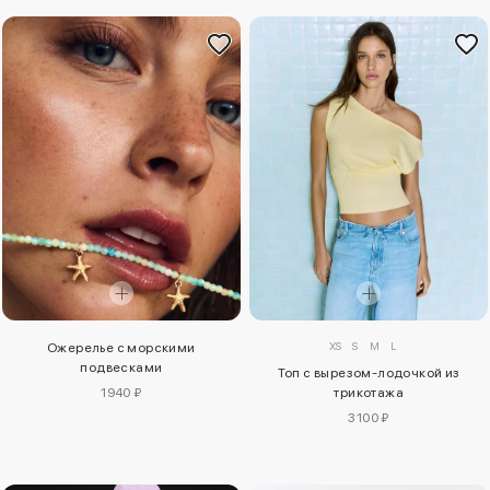
XS
S
M
L
Ожерелье с морскими
подвесками
Топ с вырезом-лодочкой из
1940 ₽
трикотажа
3100 ₽