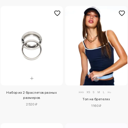
XXS
XS
S
M
L
XL
Набор из 2 браслетов разных
размеров
Топ на бретелях
2520 ₽
1160 ₽