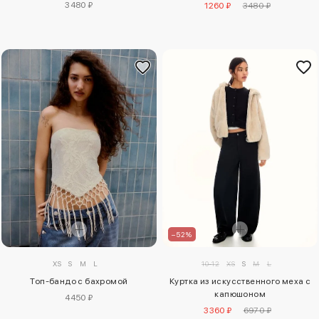
3480 ₽
1260 ₽
3480 ₽
–52%
XS
S
M
L
10-12
XS
S
M
L
Топ-бандо с бахромой
Куртка из искусственного меха с
капюшоном
4450 ₽
3360 ₽
6970 ₽