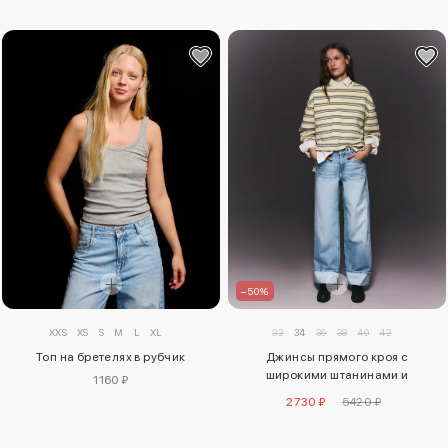
–50%
32
34
36
38
40
42
XXS
XS
S
M
L
XL
Джинсы прямого кроя с
Топ на бретелях в рубчик
широкими штанинами и
1160 ₽
отворотами снизу
2730 ₽
5420 ₽