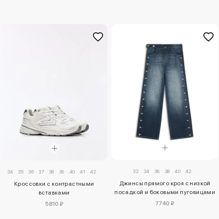
32
34
36
38
40
42
34
35
36
37
38
39
40
41
42
Джинсы прямого кроя с низкой
Кроссовки с контрастными
посадкой и боковыми пуговицами
вставками
7740 ₽
5810 ₽