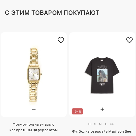
C ЭТИМ ТОВАРОМ ПОКУПАЮТ
–64%
XS
S
M
L
XL
Прямоугольные часы с
квадратным циферблатом
Футболка оверсайз Madison Beer
bershka