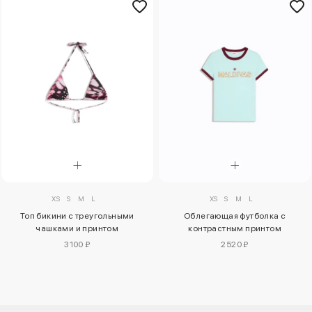
XS
S
M
L
XS
S
M
L
Топ бикини с треугольными
Облегающая футболка с
чашками и принтом
контрастным принтом
3100 ₽
2520 ₽