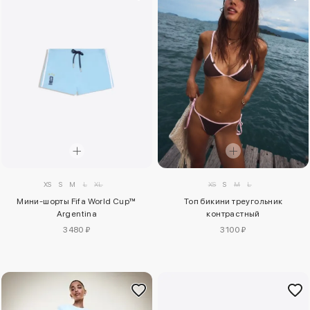
XS
S
M
L
XL
XS
S
M
L
Мини-шорты Fifa World Cup™
Топ бикини треугольник
Argentina
контрастный
3480 ₽
3100 ₽