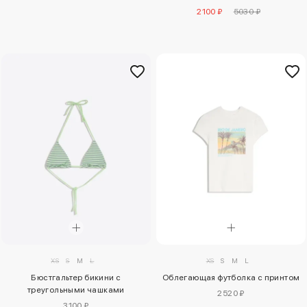
2100 ₽
5030 ₽
XS
S
M
L
XS
S
M
L
Бюстгальтер бикини с
Облегающая футболка с принтом
треугольными чашками
2520 ₽
3100 ₽