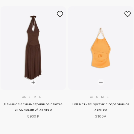
XS
S
M
L
XS
S
M
L
Длинное асимметричное платье
Топ в стиле рустик с горловиной
с горловиной халтер
халтер
8900 ₽
3100 ₽