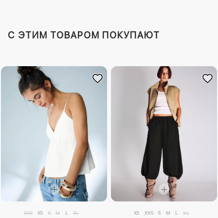
C ЭТИМ ТОВАРОМ ПОКУПАЮТ
XXS
XS
S
M
L
XL
XS
XXS
S
M
L
XL