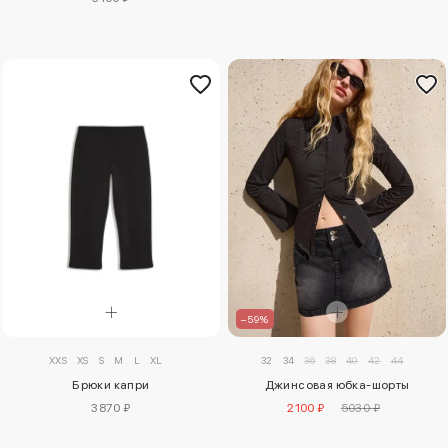
–59%
XXS
XS
S
M
L
XL
32
34
36
38
40
42
44
Брюки капри
Джинсовая юбка-шорты
3870 ₽
2100 ₽
5030 ₽