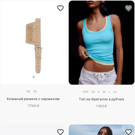
85
95
XXS
XS
S
M
L
XL
Кожаный ремень с карманом
Топ на бретелях в рубчик
7740 ₽
1160 ₽