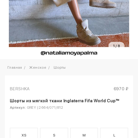
1
/
8
Главная
Женское
Шорты
BERSHKA
6970 ₽
Шорты из мягкой ткани Inglaterra Fifa World Cup™
Артикул:
GREY | 2664/071/812
XS
S
M
L