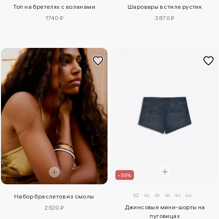
Топ на бретелях с воланами
Шаровары в стиле рустик
1740 ₽
3870 ₽
–59%
32
34
36
38
40
42
Набор браслетов из смолы
Джинсовые мини-шорты на
2520 ₽
пуговицах