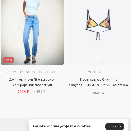
–39%
XS
S
M
L
46
32
34
36
38
40
42
44
Бюстгальтер бикини с
Джинсы mom fit с высокой
треугольными чашками Colombia
комфортной посадкой
Fifa World Cup™
2730 ₽
4450 ₽
5030 ₽
Bershka использует файлы «cookie».
Принять