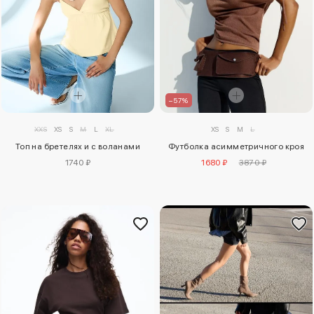
–57%
XS
S
M
L
XXS
XS
S
M
L
XL
Футболка асимметричного кроя
Топ на бретелях и с воланами
1680 ₽
3870 ₽
1740 ₽