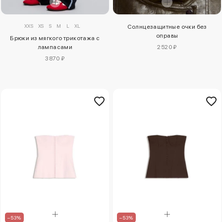
XXS
XS
S
M
L
XL
Солнцезащитные очки без
оправы
Брюки из мягкого трикотажа с
лампасами
2520 ₽
3870 ₽
–53%
–53%