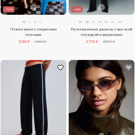
–72%
–46%
XS
S
M
L
32
34
36
38
40
42
44
Платье мини с открытыми
Расклешенные джинсы с высокой
плечами
посадкой и разрезами
1260 ₽
4450 ₽
2730 ₽
5030 ₽