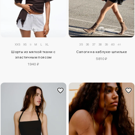
XXS
XS
S
M
L
XL
35
36
37
38
39
40
41
Шорты из мягкой ткани с
Сапоги на каблуке-шпильке
эластичным поясом
5810 ₽
1940 ₽