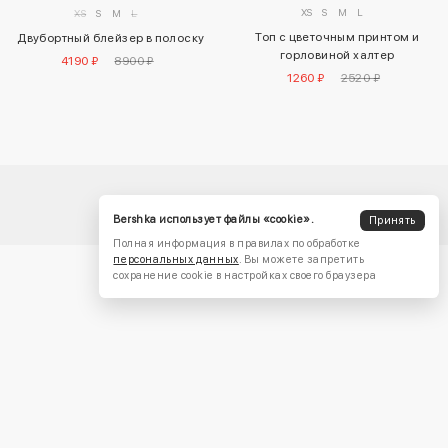
XS
S
M
L
XS
S
M
L
Топ с цветочным принтом и
Двубортный блейзер в полоску
горловиной халтер
4190 ₽
8900 ₽
1260 ₽
2520 ₽
Bershka использует файлы «cookie».
Принять
Полная информация в правилах по обработке
персональных данных
. Вы можете запретить
сохранение cookie в настройках своего браузера