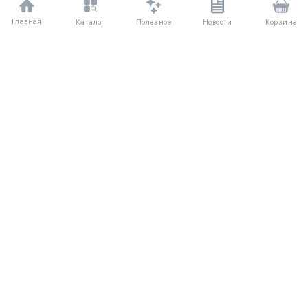
Главная
Полезное
Каталог
Новости
Корзина
ДЛЯ ПОКУПАТЕЛЕЙ
О компании
Частые вопросы
Соглашение
Способы оплаты
Агентский договор
Доставка
Отзывы
Обмен и возврат
КАТАЛОГ
КОНТАКТЫ
Женское
+7 (916) 504-55-88
Мужское
Написать нам