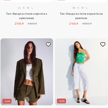
XS
S
M
L
XS
S
M
L
Топ-бандо в стиле корсета с
Топ-бандо в стиле корсета на
крючками
крючках
2100 ₽
4450 ₽
2100 ₽
4450 ₽
–50%
–53%