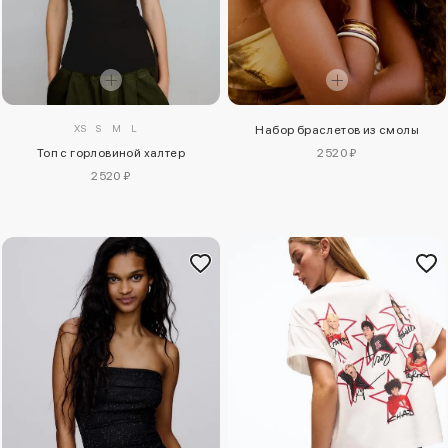
XS
S
M
L
Набор браслетов из смолы
2520 ₽
Топ с горловиной халтер
2520 ₽