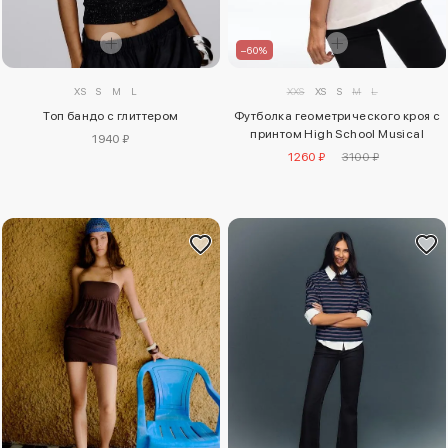
–60%
XXS
XS
S
M
L
XS
S
M
L
Футболка геометрического кроя с
Топ бандо с глиттером
принтом High School Musical
1940 ₽
1260 ₽
3100 ₽