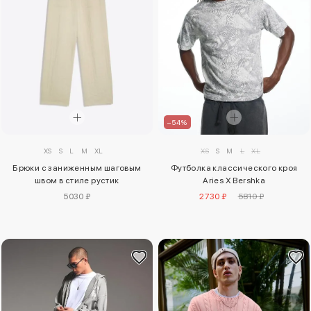
–54%
XS
S
L
M
XL
XS
S
M
L
XL
Брюки с заниженным шаговым
Футболка классического кроя
швом в стиле рустик
Aries X Bershka
5030 ₽
2730 ₽
5810 ₽