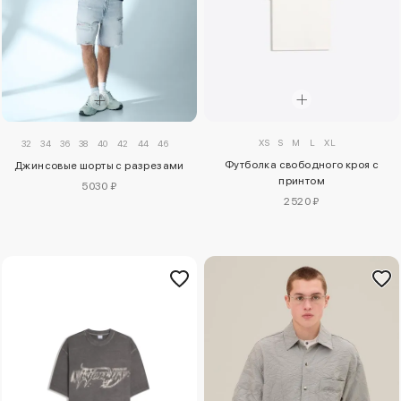
XS
S
M
L
XL
32
34
36
38
40
42
44
46
Футболка свободного кроя с
Джинсовые шорты с разрезами
принтом
5030 ₽
2520 ₽