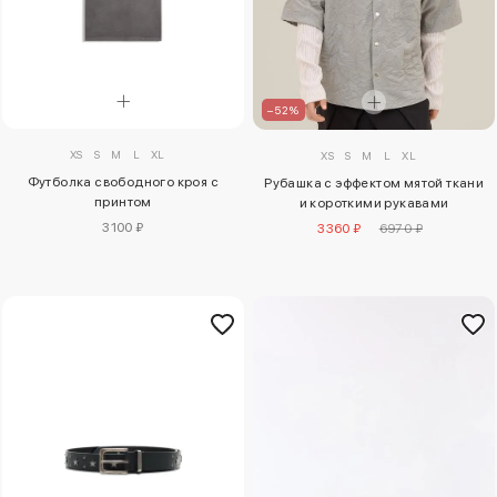
–52%
XS
S
M
L
XL
XS
S
M
L
XL
Футболка свободного кроя с
Рубашка с эффектом мятой ткани
принтом
и короткими рукавами
3100 ₽
3360 ₽
6970 ₽