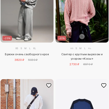
–25%
–61%
XS
S
M
L
XL
XS
S
M
L
XL
Брюки очень свободного кроя
Свитер с круглым вырезом и
узором «Косы»
3820 ₽
5030 ₽
2730 ₽
6970 ₽