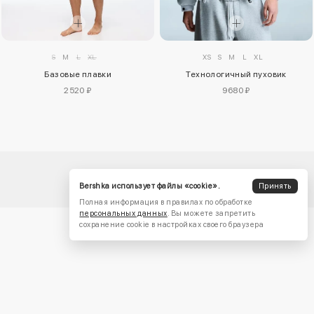
S
M
L
XL
XS
S
M
L
XL
Базовые плавки
Технологичный пуховик
2520 ₽
9680 ₽
Bershka использует файлы «cookie».
Принять
Полная информация в правилах по обработке
персональных данных
. Вы можете запретить
сохранение cookie в настройках своего браузера