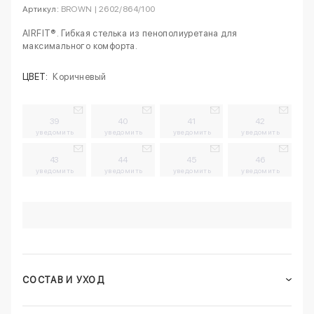
Артикул:
BROWN | 2602/864/100
AIRFIT®. Гибкая стелька из пенополиуретана для
максимального комфорта.
ЦВЕТ:
Коричневый
39
40
41
42
уведомить
уведомить
уведомить
уведомить
43
44
45
46
уведомить
уведомить
уведомить
уведомить
СОСТАВ И УХОД