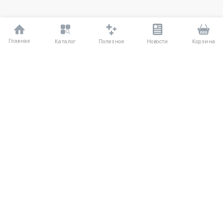
Главная
Полезное
Каталог
Новости
Корзина
ДЛЯ ПОКУПАТЕЛЕЙ
О компании
Частые вопросы
Соглашение
Способы оплаты
Агентский договор
Доставка
Отзывы
Обмен и возврат
КАТАЛОГ
КОНТАКТЫ