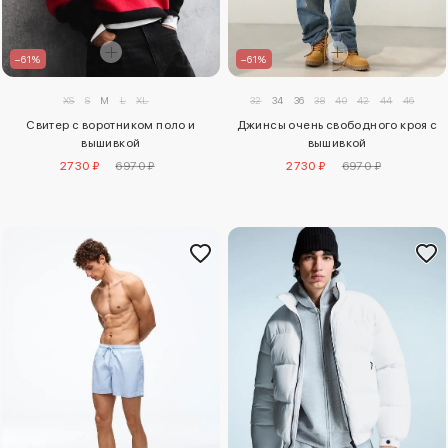
–61%
–61%
XS
S
M
L
XL
32
34
36
38
40
42
44
46
Свитер с воротником поло и
Джинсы очень свободного кроя с
вышивкой
вышивкой
2730 ₽
6970 ₽
2730 ₽
6970 ₽