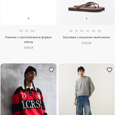
85
95
100
40
41
42
43
44
45
Ремень с заклепками в форме
Базовые сандалии-вьетнамки
звезд
3100 ₽
3100 ₽