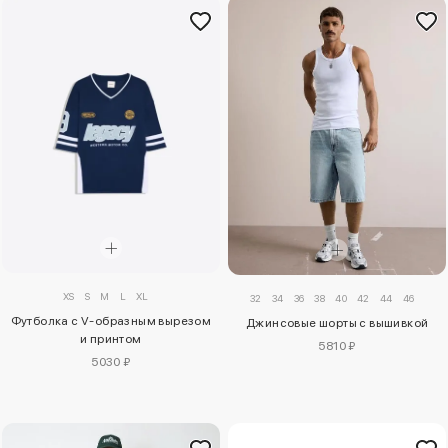
XS
S
M
L
XL
32
34
36
38
40
42
44
46
Футболка с V-образным вырезом
Джинсовые шорты с вышивкой
и принтом
5810 ₽
5030 ₽