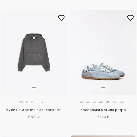
XS
S
M
L
XL
39
40
41
42
43
44
45
Худи на молнии с заклепками
Кроссовки в стиле ретро
5810 ₽
7740 ₽