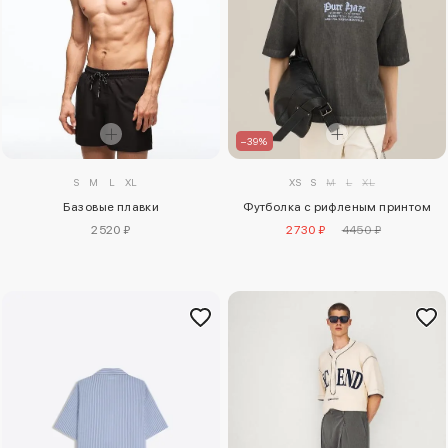
–39%
S
M
L
XL
XS
S
M
L
XL
Базовые плавки
Футболка с рифленым принтом
2520 ₽
2730 ₽
4450 ₽