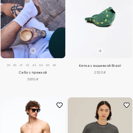
39
40
41
42
43
44
45
46
Кепка с вышивкой Brasil
2520 ₽
Сабо с пряжкой
5810 ₽