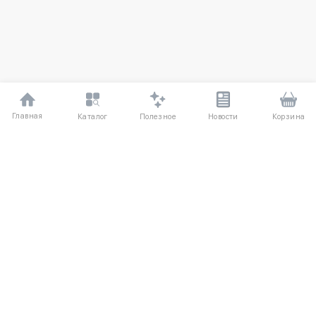
Главная
Полезное
Каталог
Новости
Корзина
ДЛЯ ПОКУПАТЕЛЕЙ
О компании
Частые вопросы
Соглашение
Способы оплаты
Агентский договор
Доставка
Отзывы
Обмен и возврат