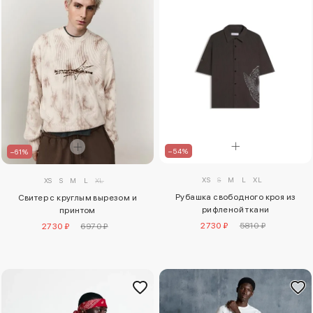
–54%
–61%
XS
S
M
L
XL
XS
S
M
L
XL
Рубашка свободного кроя из
Свитер с круглым вырезом и
рифленой ткани
принтом
2730 ₽
5810 ₽
2730 ₽
6970 ₽