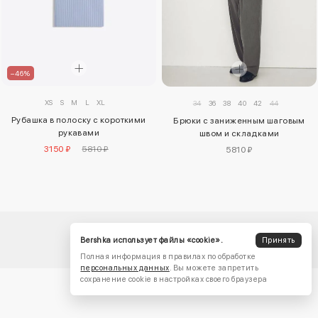
–46%
XS
S
M
L
XL
34
36
38
40
42
44
Рубашка в полоску с короткими
Брюки с заниженным шаговым
рукавами
швом и складками
3150 ₽
5810 ₽
5810 ₽
Bershka использует файлы «cookie».
Принять
Полная информация в правилах по обработке
персональных данных
. Вы можете запретить
сохранение cookie в настройках своего браузера