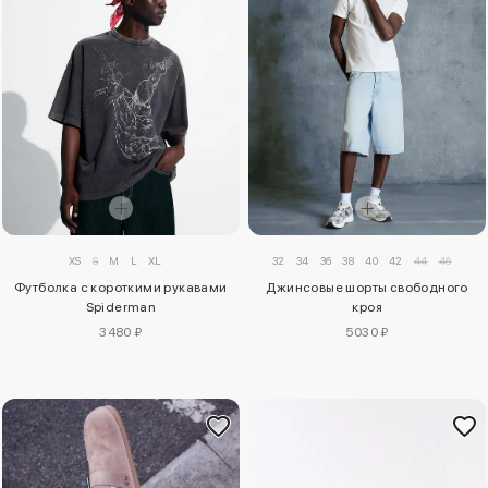
XS
S
M
L
XL
32
34
36
38
40
42
44
46
Футболка с короткими рукавами
Джинсовые шорты свободного
Spiderman
кроя
3480 ₽
5030 ₽