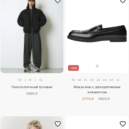
–58%
XS
S
M
L
XL
39
40
41
42
43
44
45
46
Технологичный пуховик
Мокасины с декоративным
элементом
9680 ₽
3770 ₽
8900 ₽