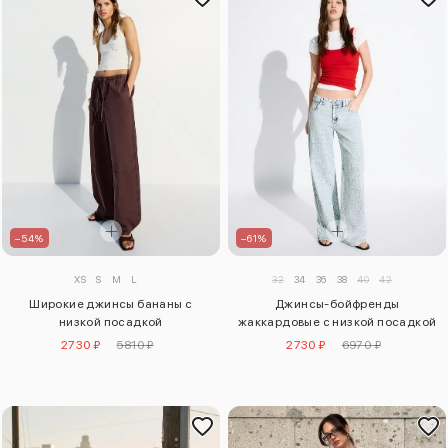
–54%
–61%
XS
S
M
L
32
34
36
38
40
42
Широкие джинсы бананы с
Джинсы-бойфренды
низкой посадкой
жаккардовые с низкой посадкой
2730 ₽
5810 ₽
2730 ₽
6970 ₽