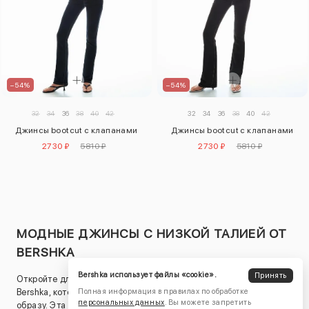
–54%
–54%
32
34
36
38
40
42
32
34
36
38
40
42
Джинсы bootcut с клапанами
Джинсы bootcut с клапанами
2730 ₽
5810 ₽
2730 ₽
5810 ₽
МОДНЫЕ ДЖИНСЫ С НИЗКОЙ ТАЛИЕЙ ОТ
BERSHKA
Bershka использует файлы «cookie».
Принять
Откройте для себя трендовые джинсы с низкой талией от
Полная информация в правилах по обработке
Bershka, которые добавят индивидуальности и стиля вашему
персональных данных
. Вы можете запретить
образу. Эта модель джинсов идеально подходит для создания