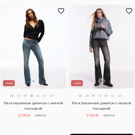
–54%
–54%
32
34
36
38
40
42
44
32
34
36
38
40
42
44
Расклешенные джинсы с низкой
Расклешенные джинсы с низкой
посадкой
посадкой
2730 ₽
5810 ₽
2730 ₽
5810 ₽