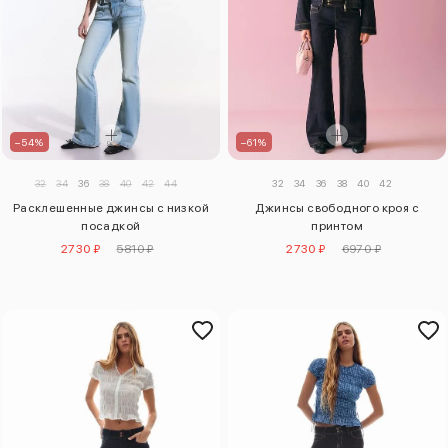
–54%
–61%
32
34
36
38
40
42
44
32
34
36
38
40
42
Расклешенные джинсы с низкой
Джинсы свободного кроя с
посадкой
принтом
2730 ₽
5810 ₽
2730 ₽
6970 ₽