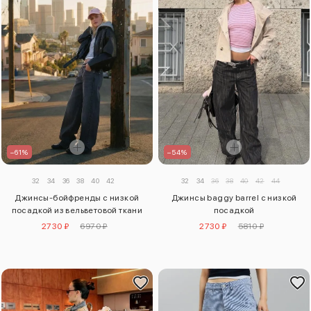
–54%
–61%
32
34
36
38
40
42
44
32
34
36
38
40
42
Джинсы baggy barrel с низкой
Джинсы-бойфренды с низкой
посадкой
посадкой из вельветовой ткани
2730 ₽
5810 ₽
2730 ₽
6970 ₽