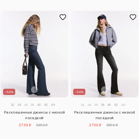
–54%
–54%
32
34
36
38
40
42
44
32
34
36
38
40
42
44
Расклешенные джинсы с низкой
Расклешенные джинсы с низкой
посадкой
посадкой
2730 ₽
5810 ₽
2730 ₽
5810 ₽