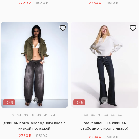
2730 ₽
5030 ₽
2730 ₽
5810 ₽
–54%
–54%
32
34
36
38
40
42
44
32
34
36
38
40
42
Джинсы barrel свободного кроя с
Расклешенные джинсы
низкой посадкой
свободного кроя с низкой
посадкой
2730 ₽
5810 ₽
2730 ₽
5810 ₽