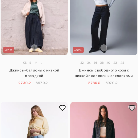
–61%
–61%
XS
S
M
L
32
34
36
38
40
42
44
Джинсы-баллоны с низкой
Джинсы свободного кроя с
посадкой
низкой посадкой и заклепками
2730 ₽
6970 ₽
2730 ₽
6970 ₽