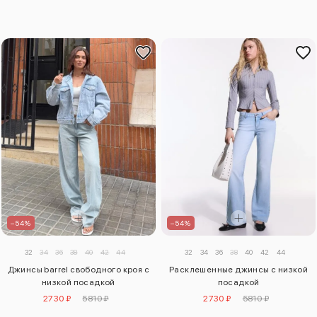
–54%
–54%
32
34
36
38
40
42
44
32
34
36
38
40
42
44
Джинсы barrel свободного кроя с
Расклешенные джинсы с низкой
низкой посадкой
посадкой
2730 ₽
5810 ₽
2730 ₽
5810 ₽