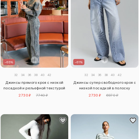
–65%
–61%
32
34
36
38
40
42
32
34
36
38
40
42
Джинсы прямого кроя с низкой
Джинсы супер свободного кроя с
посадкой и рельефной текстурой
низкой посадкой в полоску
2730 ₽
7740 ₽
2730 ₽
6970 ₽