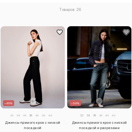
Товаров: 26
–46%
–54%
32
34
36
38
40
42
44
32
34
36
38
40
42
Джинсы прямого кроя с низкой
Джинсы прямого кроя с низкой
посадкой
посадкой и разрезами