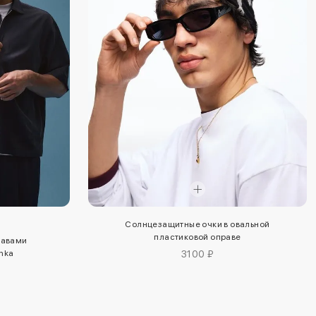
Солнцезащитные очки в овальной
пластиковой оправе
кавами
hka
3100 ₽