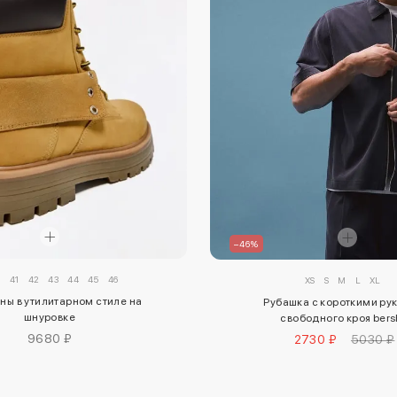
–46%
0
41
42
43
44
45
46
XS
S
M
L
XL
ны в утилитарном стиле на
Рубашка с короткими ру
шнуровке
свободного кроя bers
9680 ₽
2730 ₽
5030 ₽