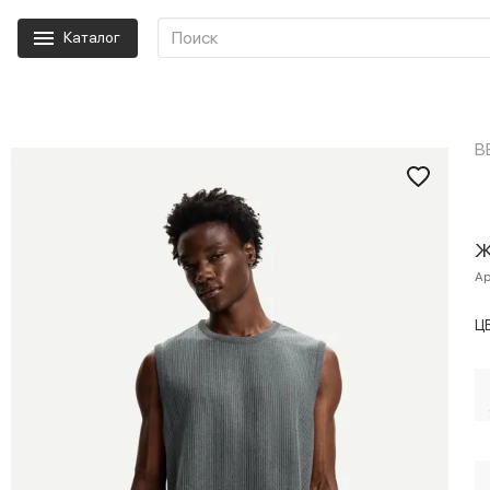
Каталог
B
Ж
Ар
Ц