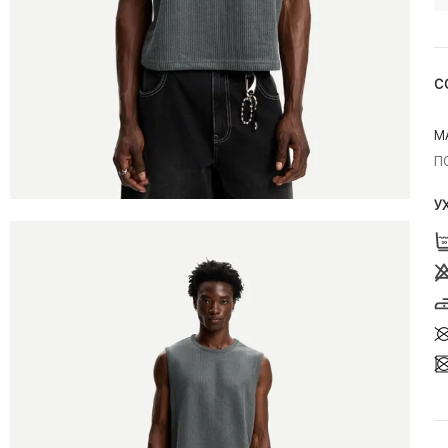
С
М
П
У