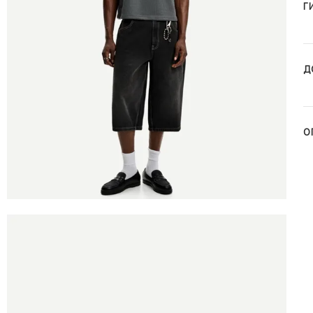
Г
Д
О