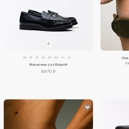
39
40
41
42
43
44
45
46
Ова
с
Мокасины со сборкой
6970 ₽