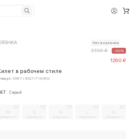
ERSHKA
Нет в наличии
3100 ₽
–60%
1260 ₽
илет в рабочем стиле
тикул:
GREY | 8627/714/802
ВЕТ:
Серый
XS
S
M
L
XL
уведомить
уведомить
уведомить
уведомить
уведомить