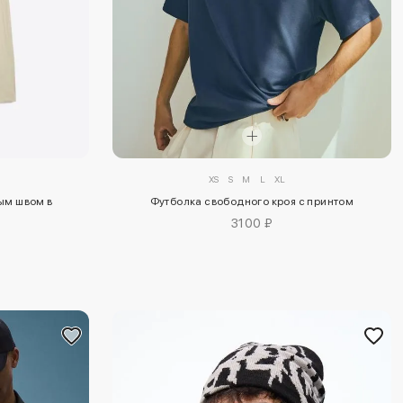
XS
S
M
L
XL
ым швом в
Футболка свободного кроя с принтом
3100 ₽