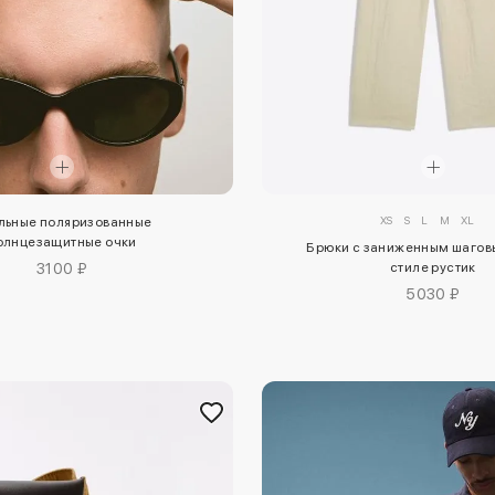
XS
S
L
M
XL
льные поляризованные
олнцезащитные очки
Брюки с заниженным шагов
стиле рустик
3100 ₽
5030 ₽