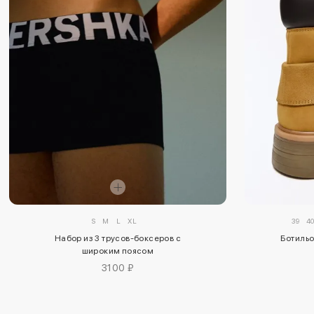
S
M
L
XL
39
4
Набор из 3 трусов-боксеров с
Ботильо
широким поясом
3100 ₽