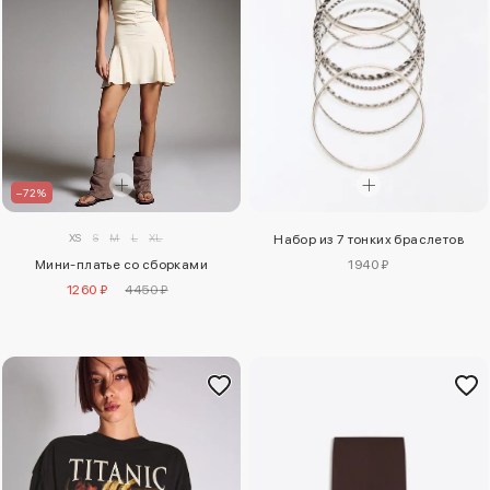
–72%
XS
S
M
L
XL
Набор из 7 тонких браслетов
1940 ₽
Мини-платье со сборками
1260 ₽
4450 ₽