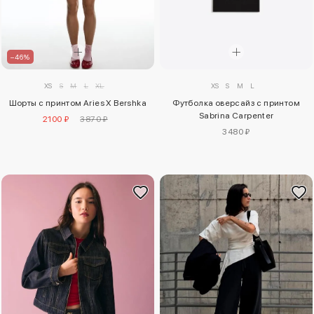
–46%
XS
S
M
L
XS
S
M
L
XL
Футболка оверсайз с принтом
Шорты с принтом Aries X Bershka
Sabrina Carpenter
2100 ₽
3870 ₽
3480 ₽