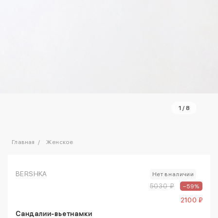
1
/
8
Главная
Женское
BERSHKA
Нет в наличии
5030 ₽
–59%
2100 ₽
Сандалии-вьетнамки