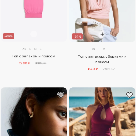
–60%
–67%
XS
S
M
L
XS
S
M
L
Топ с запахом и поясом
Топ с запахом, сборками и
поясом
1260 ₽
3100 ₽
840 ₽
2520 ₽