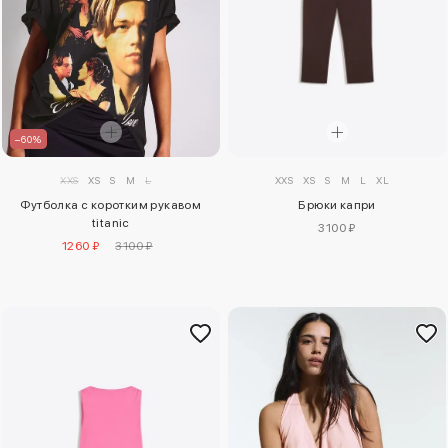
–60%
XXS
XS
S
M
L
XL
XXS
XS
S
M
L
Брюки капри
Футболка с коротким рукавом
titanic
3100 ₽
1260 ₽
3100 ₽