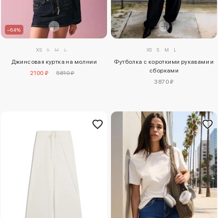
–64%
XS
S
M
L
XS
S
M
L
Футболка с короткими рукавами и
Джинсовая куртка на молнии
сборками
2100 ₽
5810 ₽
3870 ₽