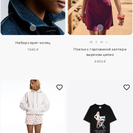
XS
S
M
L
Набор серег-колец
Платье с горловиной халтер и
1940 ₽
вырезом ципао
4450 ₽