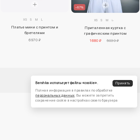
–67%
XS
S
M
L
XS
S
M
L
Платье мини с принтом и
Приталенная куртка с
бретелями
графическим принтом
6970 ₽
1680 ₽
5030 ₽
Bershka использует файлы «cookie».
Принять
Полная информация в правилах по обработке
персональных данных
. Вы можете запретить
сохранение cookie в настройках своего браузера