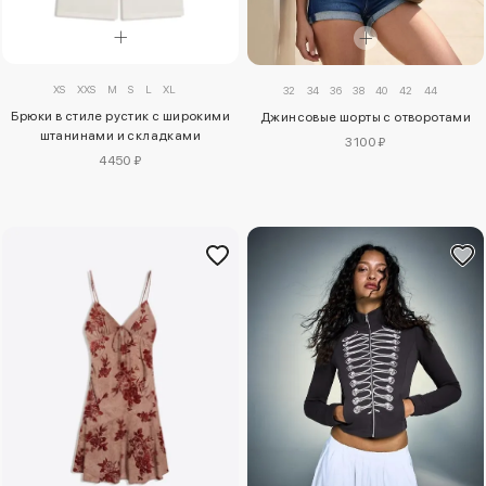
XS
XXS
M
S
L
XL
32
34
36
38
40
42
44
Брюки в стиле рустик с широкими
Джинсовые шорты с отворотами
штанинами и складками
3100 ₽
4450 ₽