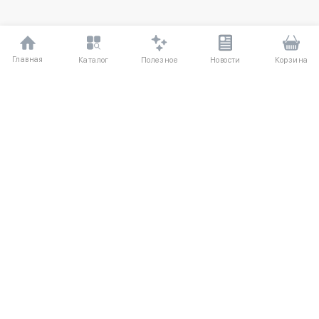
Главная
Полезное
Каталог
Новости
Корзина
ДЛЯ ПОКУПАТЕЛЕЙ
О компании
Частые вопросы
Соглашение
Способы оплаты
Агентский договор
Доставка
Отзывы
Обмен и возврат
КАТАЛОГ
КОНТАКТЫ