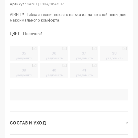
Артикул:
SAND | 1804/864/107
AIRFIT®. Гибкая техническая стелька из латексной пены для
максимального комфорта.
ЦВЕТ:
Песочный
35
36
37
38
уведомить
уведомить
уведомить
уведомить
39
40
41
уведомить
уведомить
уведомить
СОСТАВ И УХОД