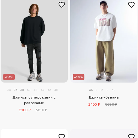
–64%
–59%
34
36
38
40
42
44
46
48
XS
S
M
L
XL
Джинсы суперскинни с
Джинсы-бананы
разрезами
2100 ₽
5030 ₽
2100 ₽
5810 ₽