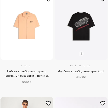
S
M
L
XS
S
M
L
XL
Рубашка свободного кроя с
Футболка свободного кроя Audi
короткими рукавами и принтом
3870 ₽
Volcom
6970 ₽