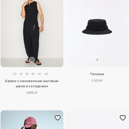
34
36
38
40
42
44
Панама
3100 ₽
Брюки с заниженным шаговым
швом и складками
5810 ₽