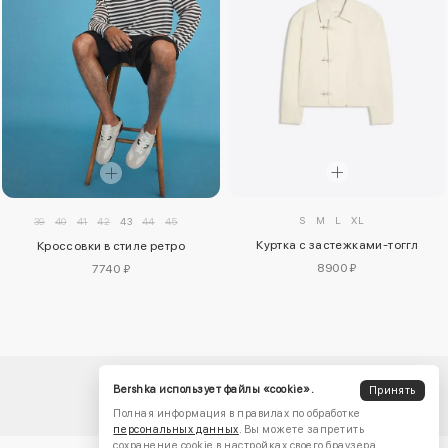
S
M
L
XL
39
40
41
42
43
44
45
Куртка с застежками-тоггл
Кроссовки в стиле ретро
8900 ₽
7740 ₽
Bershka использует файлы «cookie».
Принять
Полная информация в правилах по обработке
персональных данных
. Вы можете запретить
сохранение cookie в настройках своего браузера