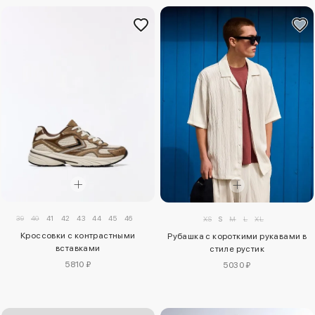
39
40
41
42
43
44
45
46
XS
S
M
L
XL
Кроссовки с контрастными
Рубашка с короткими рукавами в
вставками
стиле рустик
5810 ₽
5030 ₽