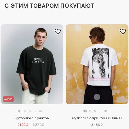
C ЭТИМ ТОВАРОМ ПОКУПАЮТ
–46%
XS
S
M
L
XL
XS
S
M
L
XL
Футболка с принтом
Футболка с принтом «Климт»
2100 ₽
3870 ₽
3480 ₽