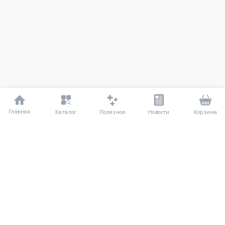
Главная
Полезное
Каталог
Новости
Корзина
ДЛЯ ПОКУПАТЕЛЕЙ
О компании
Частые вопросы
Соглашение
Способы оплаты