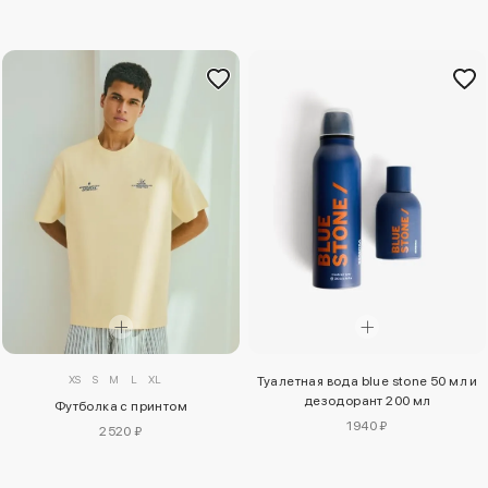
XS
S
M
L
XL
Туалетная вода blue stone 50 мл и
дезодорант 200 мл
Футболка с принтом
1940 ₽
2520 ₽