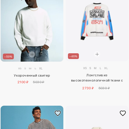
–46%
–59%
XS
S
M
L
XL
XS
S
M
L
XL
Лонгслив из
Укороченный свитер
высокотехнологичной ткани с
2100 ₽
5030 ₽
принтом
2730 ₽
5030 ₽