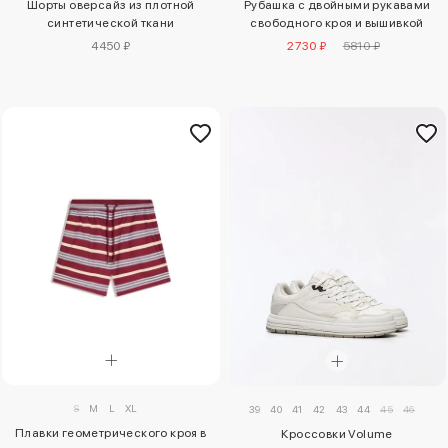
Рубашка с двойными рукавами
Шорты оверсайз из плотной
свободного кроя и вышивкой
синтетической ткани
2730 ₽
5810 ₽
4450 ₽
S
M
L
XL
39
40
41
42
43
44
45
46
Плавки геометрического кроя в
Кроссовки Volume