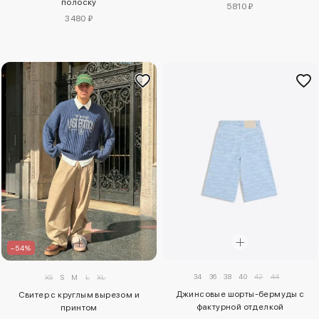
полоску
5810 ₽
3480 ₽
–54%
34
36
38
40
42
44
XS
S
M
L
XL
Джинсовые шорты-бермуды с
Свитер с круглым вырезом и
фактурной отделкой
принтом