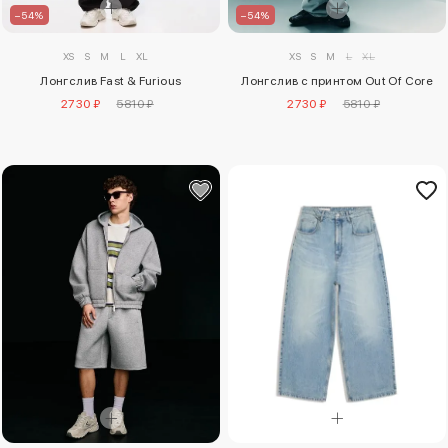
–54%
–54%
XS
S
M
L
XL
XS
S
M
L
XL
Лонгслив Fast & Furious
Лонгслив с принтом Out Of Core
2730 ₽
5810 ₽
2730 ₽
5810 ₽