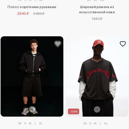
Поло с короткими рукавами
Широкий ремень из
искусственной кожи
2640 ₽
3480 ₽
1940 ₽
–54%
XS
S
M
L
XL
XS
S
M
L
XL