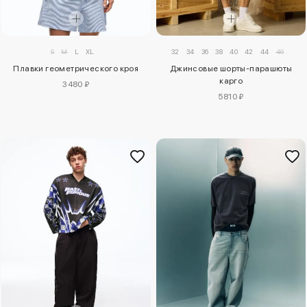
S
M
L
XL
32
34
36
38
40
42
44
46
Плавки геометрического кроя
Джинсовые шорты-парашюты
карго
3480 ₽
5810 ₽