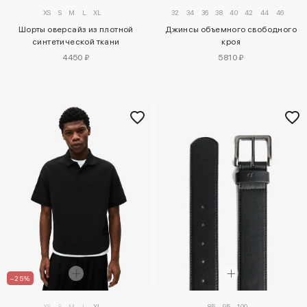
32
34
36
38
40
42
44
46
XS
S
M
L
XL
Джинсы объемного свободного
Шорты оверсайз из плотной
кроя
синтетической ткани
5810 ₽
4450 ₽
–25%
XS
S
M
L
XL
85
95
100