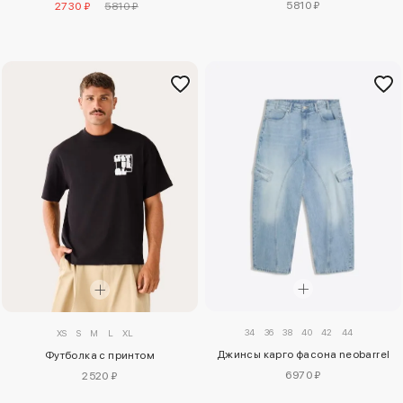
5810 ₽
2730 ₽
5810 ₽
34
36
38
40
42
44
XS
S
M
L
XL
Джинсы карго фасона neobarrel
Футболка с принтом
6970 ₽
2520 ₽